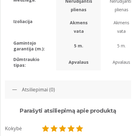
Nerūdijantis
Nerūdijantis
plienas
plienas
Izoliacija
Akmens
Akmens
vata
vata
Gamintojo
5 m.
5 m.
garantija (m.):
Dūmtraukio
Apvalaus
Apvalaus
tipas:
Atsiliepimai (0)
Parašyti atsiliepimą apie produktą
Kokybė