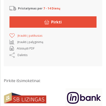
Pristatymas per
7 - 14 Dienų
Pirkti
Įtraukti į patikusias
Įtraukti į palyginimą
Atsisiųsti PDF
Dalintis
Pirkite išsimokėtinai: