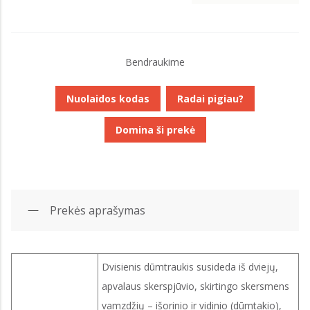
Bendraukime
Nuolaidos kodas
Radai pigiau?
Domina ši prekė
Prekės aprašymas
Dvisienis dūmtraukis susideda iš dviejų,
apvalaus skerspjūvio, skirtingo skersmens
vamzdžių – išorinio ir vidinio (dūmtakio),