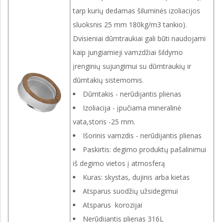
tarp kurių dedamas šiluminės izoliacijos
sluoksnis 25 mm 180kg/m3 tankio).
Dvisieniai dūmtraukiai gali būti naudojami
kaip jungiamieji vamzdžiai šildymo
įrenginių sujungimui su dūmtraukių ir
dūmtakių sistemomis.
Dūmtakis - nerūdijantis plienas
Izoliacija - įpučiama mineralinė
vata,storis -25 mm.
Išorinis vamzdis - nerūdijantis plienas
Paskirtis: degimo produktų pašalinimui
iš degimo vietos į atmosferą
Kuras: skystas, dujinis arba kietas
Atsparus suodžių užsidegimui
Atsparus korozijai
Nerūdijantis plienas 316L