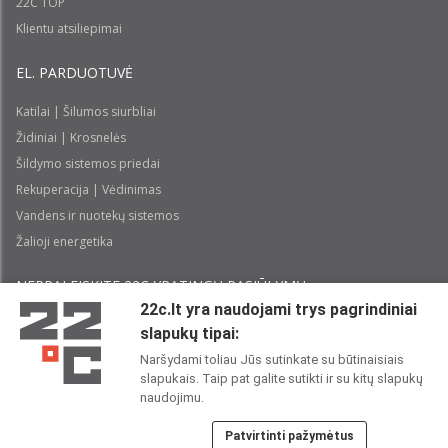
22C TOP
Klientu atsiliepimai
EL. PARDUOTUVĖ
Katilai | Šilumos siurbliai
Židiniai | Krosnelės
Šildymo sistemos priedai
Rekuperacija | Vėdinimas
Vandens ir nuotekų sistemos
Žalioji energetika
NEPRALEISKITE 22С YPATINGŲ PASIŪLYMŲ:
22c.lt yra naudojami trys pagrindiniai
slapukų tipai:
Prenumeruoti
Naršydami toliau Jūs sutinkate su būtinaisiais
slapukais. Taip pat galite sutikti ir su kitų slapukų
Perskaičiau ir sutinku su 22C
Privatumo politika
naudojimu.
Patvirtinti pažymėtus
22C SOCIALINIUOSE TINKLUOSE: