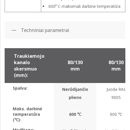
600⁰ C-maksimali darbinė temperatūra
Techniniai parametrai
Traukiamojo
kanalo
80/130
80/130
skersmuo
mm
mm
(mm):
Spalva:
Nerūdijančio
Juoda RAL
plieno
9005
Maks. darbinė
temperatūra
600 ℃
600 ℃
(℃):
Medžiaga: