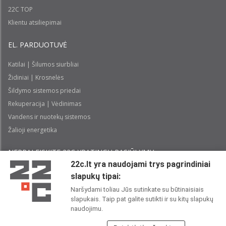
22C TOP
Klientu atsiliepimai
EL. PARDUOTUVĖ
Katilai | Šilumos siurbliai
Židiniai | Krosnelės
Šildymo sistemos priedai
Rekuperacija | Vėdinimas
Vandens ir nuotekų sistemos
Žalioji energetika
NEPRALEISKITE 22С YPATINGŲ PASIŪLYMŲ:
22c.lt yra naudojami trys pagrindiniai
slapukų tipai:
Prenumeruoti
Naršydami toliau Jūs sutinkate su būtinaisiais
slapukais. Taip pat galite sutikti ir su kitų slapukų
Perskaičiau ir sutinku su 22C
Privatumo politika
naudojimu.