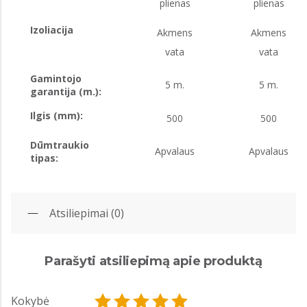
plienas
plienas
Izoliacija
Akmens
Akmens
vata
vata
Gamintojo
5 m.
5 m.
garantija (m.):
Ilgis (mm):
500
500
Dūmtraukio
Apvalaus
Apvalaus
tipas:
Atsiliepimai (0)
Parašyti atsiliepimą apie produktą
Kokybė