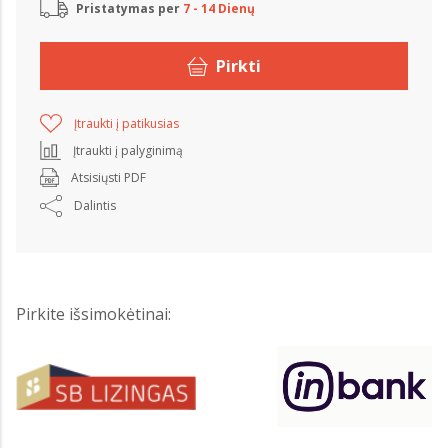
Pristatymas per
7 - 14 Dienų
Pirkti
Įtraukti į patikusias
Įtraukti į palyginimą
Atsisiųsti PDF
Dalintis
Pirkite išsimokėtinai: