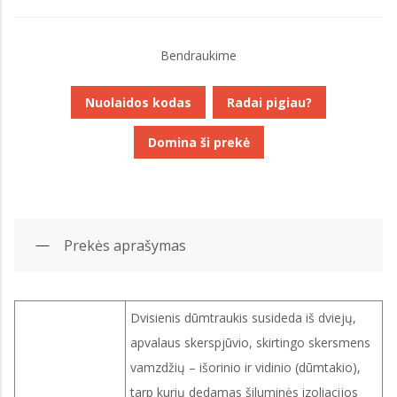
Bendraukime
Nuolaidos kodas
Radai pigiau?
Domina ši prekė
Prekės aprašymas
Dvisienis dūmtraukis susideda iš dviejų,
apvalaus skerspjūvio, skirtingo skersmens
vamzdžių – išorinio ir vidinio (dūmtakio),
tarp kurių dedamas šiluminės izoliacijos