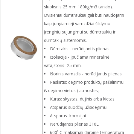
sluoksnis 25 mm 180kg/m3 tankio).
Dvisieniai dūmtraukiai gali būti naudojami
kaip jungiamieji vamzdžiai šildymo
įrenginių sujungimui su dūmtraukių ir
dūmtakių sistemomis.
Dūmtakis - nerūdijantis plienas
Izoliacija - įpučiama mineralinė
vata,storis -25 mm.
Išorinis vamzdis - nerūdijantis plienas
Paskirtis: degimo produktų pašalinimui
iš degimo vietos į atmosferą
Kuras: skystas, dujinis arba kietas
Atsparus suodžių užsidegimui
Atsparus korozijai
Nerūdijantis plienas 316L
600⁰ C-maksimali darbinė temperatūra