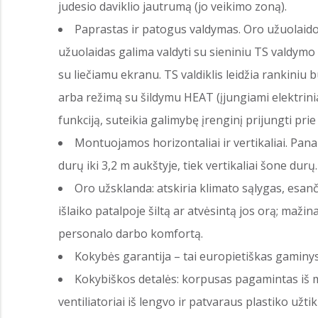
judesio daviklio jautrumą (jo veikimo zoną).
Paprastas ir patogus valdymas. Oro užuolaidos š
užuolaidas galima valdyti su sieniniu TS valdymo 
su liečiamu ekranu. TS valdiklis leidžia rankiniu bū
arba režimą su šildymu HEAT (įjungiami elektriniai
funkciją, suteikia galimybę įrenginį prijungti pr
Montuojamos horizontaliai ir vertikaliai. Pan
durų iki 3,2 m aukštyje, tiek vertikaliai šone durų.
Oro užsklanda: atskiria klimato sąlygas, esanč
išlaiko patalpoje šiltą ar atvėsintą jos orą; maži
personalo darbo komfortą.
Kokybės garantija – tai europietiškas gaminys
Kokybiškos detalės: korpusas pagamintas iš mi
ventiliatoriai iš lengvo ir patvaraus plastiko užtik