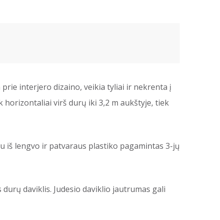
rie interjero dizaino, veikia tyliai ir nekrenta į
k horizontaliai virš durų iki 3,2 m aukštyje, tiek
pu iš lengvo ir patvaraus plastiko pagamintas 3-jų
durų daviklis. Judesio daviklio jautrumas gali