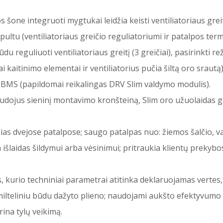
one integruoti mygtukai leidžia keisti ventiliatoriaus greitį
pultu (ventiliatoriaus greičio reguliatoriumi ir patalpos te
du reguliuoti ventiliatoriaus greitį (3 greičiai), pasirinkti r
 kaitinimo elementai ir ventiliatorius pučia šiltą oro srautą
ie BMS (papildomai reikalingas DRV Slim valdymo modulis).
audojus sieninį montavimo kronšteiną, Slim oro užuolaidas ga
ias dvejose patalpose; saugo patalpas nuo: žiemos šalčio, va
na išlaidas šildymui arba vėsinimui; pritraukia klientų prekyb
, kurio techniniai parametrai atitinka deklaruojamas vertes,
lteliniu būdu dažyto plieno; naudojami aukšto efektyvumo el
rina tylų veikimą.