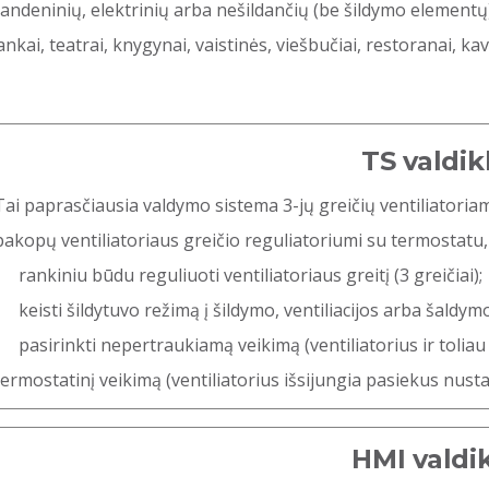
 vandeninių, elektrinių arba nešildančių (be šildymo elementų)
ai, teatrai, knygynai, vaistinės, viešbučiai, restoranai, kav
TS valdikl
Tai paprasčiausia valdymo sistema 3-jų greičių ventiliatoriam
pakopų ventiliatoriaus greičio reguliatoriumi su termostatu, k
rankiniu būdu reguliuoti ventiliatoriaus greitį (3 greičiai);
keisti šildytuvo režimą į šildymo, ventiliacijos arba šal
pasirinkti nepertraukiamą veikimą (ventiliatorius ir toli
termostatinį veikimą (ventiliatorius išsijungia pasiekus nust
HMI valdik