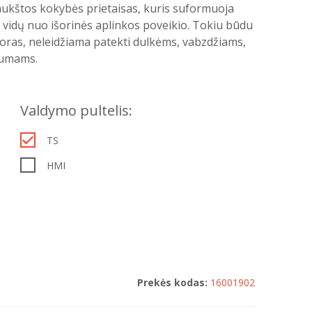
 aukštos kokybės prietaisas, kuris suformuoja
s vidų nuo išorinės aplinkos poveikio. Tokiu būdu
 oras, neleidžiama patekti dulkėms, vabzdžiams,
rumams.
Valdymo pultelis:
TS
HMI
Prekės kodas:
16001902