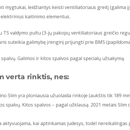
ygtukai, leidžiantys keisti ventiliatoriaus greitį (galima įj
 elektrinius kaitinimo elementus.
su TS valdymo pultu (3-jų pakopų ventiliatoriaus greičio reg
uris suteikia galimybę įrenginį prijungti prie BMS (papildom
s spalvų. Galimos ir kitos spalvos pagal specialų užsakymą.
 verta rinktis, nes:
aino Slim yra ploniausia užuolaida rinkoje (aukštis tik 189 mm)
dos spalvų. Kitos spalvos – pagal užklausą. 2021 metais Slim 
ra aktyvuojama, kai aptinkamas judesys, todėl nereikalingas 