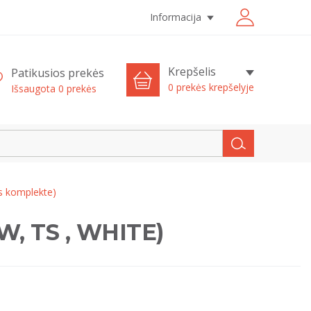
Informacija
Krepšelis
Patikusios prekės
0 prekės krepšelyje
Išsaugota
0
prekės
s komplekte)
kW, TS , WHITE)