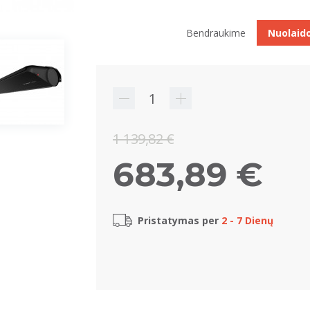
Bendraukime
Nuolaid
1 139,82 €
683,89 €
Pristatymas per
2 - 7 Dienų