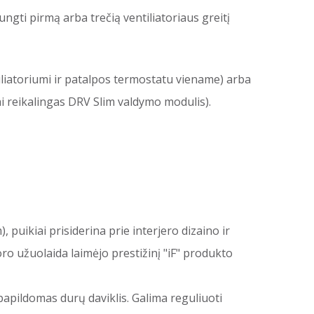
ungti pirmą arba trečią ventiliatoriaus greitį
uliatoriumi ir patalpos termostatu viename) arba
ai reikalingas DRV Slim valdymo modulis).
, puikiai prisiderina prie interjero dizaino ir
oro užuolaida laimėjo prestižinį "iF" produkto
papildomas durų daviklis. Galima reguliuoti