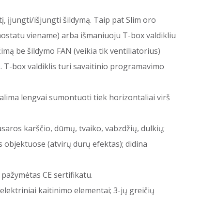
, įjungti/išjungti šildymą. Taip pat Slim oro
rmostatu viename) arba išmaniuoju T-box valdikliu
ežimą be šildymo FAN (veikia tik ventiliatorius)
). T-box valdiklis turi savaitinio programavimo
lima lengvai sumontuoti tiek horizontaliai virš
saros karščio, dūmų, tvaiko, vabzdžių, dulkių;
os objektuose (atvirų durų efektas); didina
 pažymėtas CE sertifikatu.
ektriniai kaitinimo elementai; 3-jų greičių