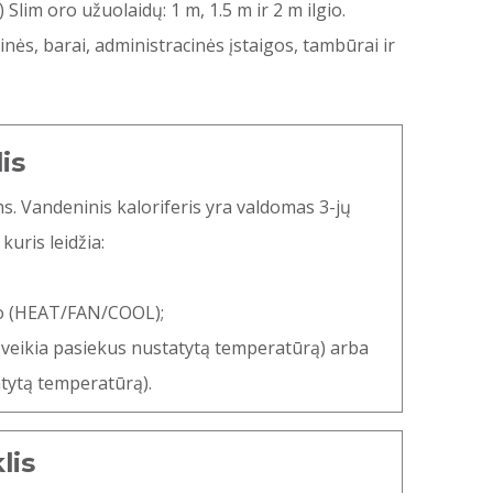
 Slim oro užuolaidų: 1 m, 1.5 m ir 2 m ilgio.
inės, barai, administracinės įstaigos, tambūrai ir
is
s. Vandeninis kaloriferis yra valdomas 3-jų
uris leidžia:
dymo (HEAT/FAN/COOL);
au veikia pasiekus nustatytą temperatūrą) arba
atytą temperatūrą).
lis