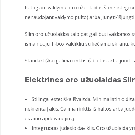
Patogiam valdymui oro užuolaidos šone integruoti m
nenaudojant valdymo pulto) arba įjungti/išjungti
Slim oro užuolaidos taip pat gali būti valdomos 
išmaniuoju T-box valdikliu su liečiamu ekranu, k
Standartiškai galima rinktis iš baltos arba juodo
Elektrines oro užuolaidas Slim
Stilinga, estetiška išvaizda. Minimalistinio diz
nekrenta į akis. Galima rinktis iš baltos arba juo
dizaino apdovanojimą.
Integruotas judesio daviklis. Oro užuolaida y