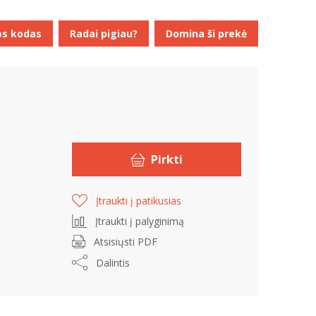
os kodas
Radai pigiau?
Domina ši prekė
Pirkti
Įtraukti į patikusias
Įtraukti į palyginimą
Atsisiųsti PDF
Dalintis