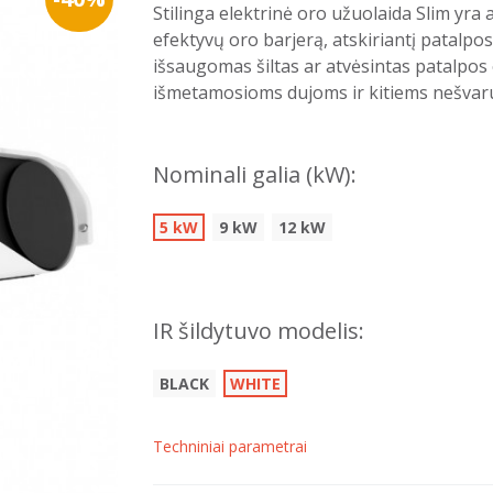
Stilinga elektrinė oro užuolaida Slim yra
efektyvų oro barjerą, atskiriantį patalpo
išsaugomas šiltas ar atvėsintas patalpos
išmetamosioms dujoms ir kitiems nešva
Nominali galia (kW):
5 kW
9 kW
12 kW
IR šildytuvo modelis:
BLACK
WHITE
Techniniai parametrai