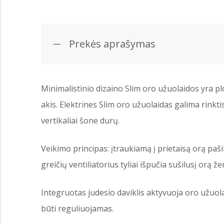
Prekės aprašymas
Minimalistinio dizaino Slim oro užuolaidos yra plon
akis. Elektrines Slim oro užuolaidas galima rinktis 
vertikaliai šone durų.
Veikimo principas: įtraukiamą į prietaisą orą paš
greičių ventiliatorius tyliai išpučia sušilusį orą ž
Integruotas judesio daviklis aktyvuoja oro užuola
būti reguliuojamas.