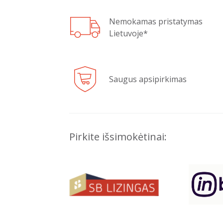
Nemokamas pristatymas
Lietuvoje*
Saugus apsipirkimas
Pirkite išsimokėtinai: