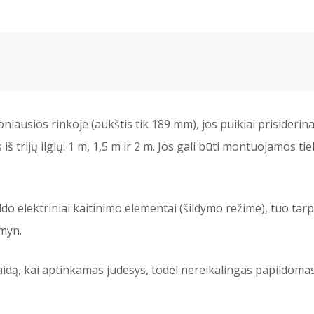
iausios rinkoje (aukštis tik 189 mm), jos puikiai prisiderina p
iš trijų ilgių: 1 m, 1,5 m ir 2 m. Jos gali būti montuojamos tie
ildo elektriniai kaitinimo elementai (šildymo režime), tuo tar
emyn.
idą, kai aptinkamas judesys, todėl nereikalingas papildomas 