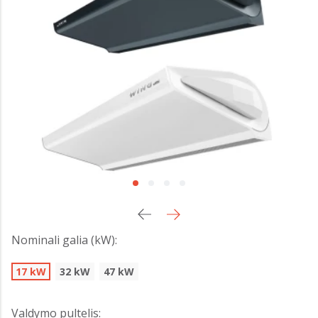
Nominali galia (kW):
17 kW
32 kW
47 kW
Valdymo pultelis: