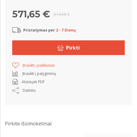
571,65 €
614,68 €
Pristatymas per
2 - 7 Dienų
Pirkti
Įtraukti į patikusias
Įtraukti į palyginimą
Atsisiųsti PDF
Dalintis
Pirkite išsimokėtinai: