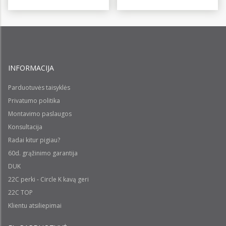
INFORMACIJA
Parduotuvės taisyklės
Privatumo politika
Montavimo paslaugos
Konsultacija
Radai kitur pigiau?
60d. grąžinimo garantija
DUK
22C perki - Circle K kavą geri
22C TOP
Klientu atsiliepimai