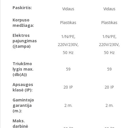
Paskirtis:
Vidaus
Vidaus
Korpuso
Plastikas
Plastikas
medžiaga:
Elektros
1/N/PE,
1/N/PE,
pajungimas
220V/230V,
220V/230V,
(įtampa)
50 Hz
50 Hz
Triukšmo
lygis max.
59
59
(db(A))
Apsaugos
20 IP
20 IP
klasė (IP):
Gamintojo
garantija
2 m.
2 m.
(m.):
Maks.
darbinė