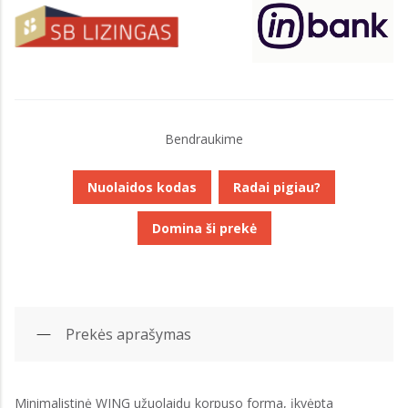
Bendraukime
Nuolaidos kodas
Radai pigiau?
Domina ši prekė
Prekės aprašymas
Minimalistinė WING užuolaidų korpuso forma, įkvėpta