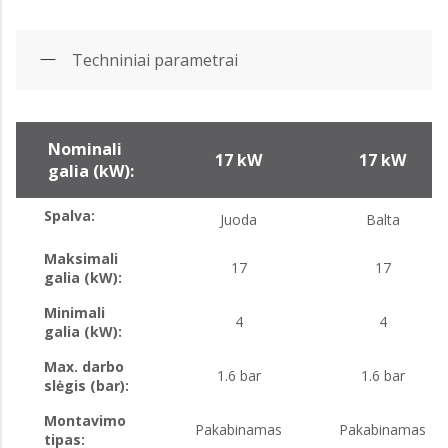
Techniniai parametrai
Nominali
17 kW
17 kW
galia (kW):
Spalva:
Juoda
Balta
Maksimali
17
17
galia (kW):
Minimali
4
4
galia (kW):
Max. darbo
1.6 bar
1.6 bar
slėgis (bar):
Montavimo
Pakabinamas
Pakabinamas
tipas: