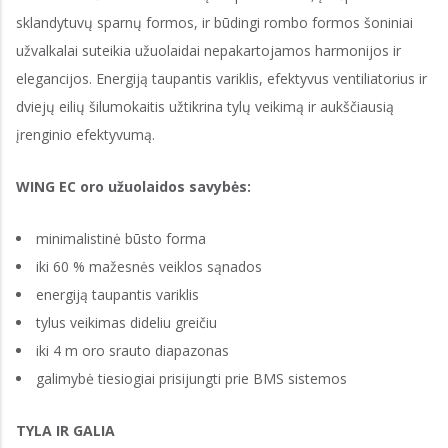
sklandytuvų sparnų formos, ir būdingi rombo formos šoniniai
užvalkalai suteikia užuolaidai nepakartojamos harmonijos ir
elegancijos. Energiją taupantis variklis, efektyvus ventiliatorius ir
dviejų eilių šilumokaitis užtikrina tylų veikimą ir aukščiausią
įrenginio efektyvumą.
WING EC oro užuolaidos savybės:
minimalistinė būsto forma
iki 60 % mažesnės veiklos sąnados
energiją taupantis variklis
tylus veikimas dideliu greičiu
iki 4 m oro srauto diapazonas
galimybė tiesiogiai prisijungti prie BMS sistemos
TYLA IR GALIA