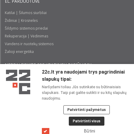
EL. PARDUOTUVĖ
Katilai | Šilumos siurbliai
Židiniai | Krosnelės
Šildymo sistemos priedai
Rekuperacija | Vėdinimas
Vandens ir nuotekų sistemos
Žalioji energetika
NEPRALEISKITE 22С YPATINGŲ PASIŪLYMŲ:
22c.lt yra naudojami trys pagrindiniai
slapukų tipai:
Prenumeruoti
Naršydami toliau Jūs sutinkate su būtinaisiais
slapukais. Taip pat galite sutikti ir su kitų slapukų
Perskaičiau ir sutinku su 22C
Privatumo politika
naudojimu.
Patvirtinti pažymėtus
22C SOCIALINIUOSE TINKLUOSE:
Patvirtinti visus
Būtini