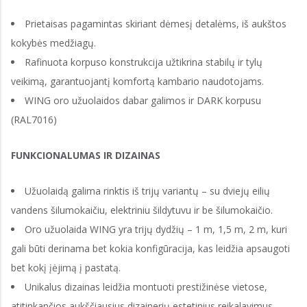
Prietaisas pagamintas skiriant dėmesį detalėms, iš aukštos
kokybės medžiagų.
Rafinuota korpuso konstrukcija užtikrina stabilų ir tylų
veikimą, garantuojantį komfortą kambario naudotojams.
WING oro užuolaidos dabar galimos ir DARK korpusu
(RAL7016)
FUNKCIONALUMAS IR DIZAINAS
Užuolaidą galima rinktis iš trijų variantų – su dviejų eilių
vandens šilumokaičiu, elektriniu šildytuvu ir be šilumokaičio.
Oro užuolaida WING yra trijų dydžių – 1 m, 1,5 m, 2 m, kuri
gali būti derinama bet kokia konfigūracija, kas leidžia apsaugoti
bet kokį įėjimą į pastatą.
Unikalus dizainas leidžia montuoti prestižinėse vietose,
atitinkančios aukščiausius dizainerių estetinius reikalavimus.