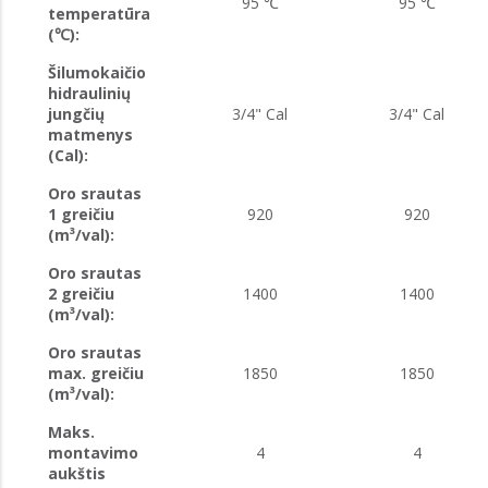
95 ℃
95 ℃
temperatūra
(℃):
Šilumokaičio
hidraulinių
jungčių
3/4" Cal
3/4" Cal
matmenys
(Cal):
Oro srautas
1 greičiu
920
920
(m³/val):
Oro srautas
2 greičiu
1400
1400
(m³/val):
Oro srautas
max. greičiu
1850
1850
(m³/val):
Maks.
montavimo
4
4
aukštis