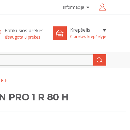
Informacija
Krepšelis
Patikusios prekės
0 prekės krepšelyje
Išsaugota
0
prekės
 R H
ON PRO 1 R 80 H