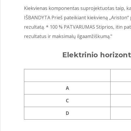
Kiekvienas komponentas suprojektuotas taip, kad 
IŠBANDYTA Prieš pateikiant kiekvieną „Ariston“
rezultatą. * 100 % PATVARUMAS Stiprios, itin pa
rezultatus ir maksimalų ilgaamžiškumą."
Elektrinio horizo
A
C
D