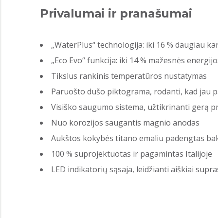
Privalumai ir pranašumai
„WaterPlus“ technologija: iki 16 % daugiau k
„Eco Evo“ funkcija: iki 14 % mažesnės energi
Tikslus rankinis temperatūros nustatymas
Paruošto dušo piktograma, rodanti, kad jau 
Visiško saugumo sistema, užtikrinanti gerą 
Nuo korozijos saugantis magnio anodas
Aukštos kokybės titano emaliu padengtas ba
100 % suprojektuotas ir pagamintas Italijoje
LED indikatorių sąsaja, leidžianti aiškiai supra