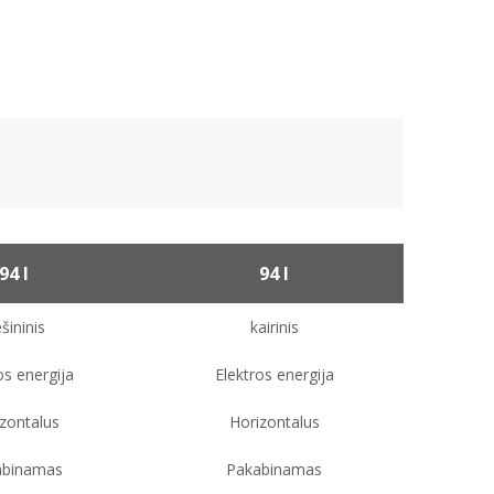
94 l
94 l
šininis
kairinis
os energija
Elektros energija
zontalus
Horizontalus
abinamas
Pakabinamas