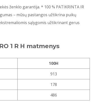
rekės ženklo garantija. * 100 % PATIKRINTA IR
augumas – mūsų pastangos užtikrina puikų
 ekstremaliomis sąlygomis užtikrinant gerus
PRO 1 R H matmenys
100H
913
178
486