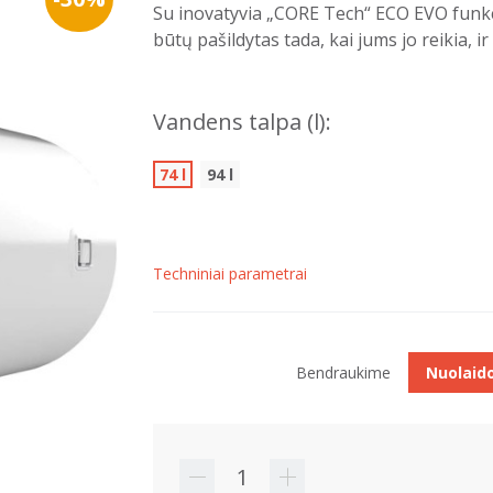
Su inovatyvia „CORE Tech“ ECO EVO funkc
būtų pašildytas tada, kai jums jo reikia, 
Vandens talpa (l):
74 l
94 l
Techniniai parametrai
Bendraukime
Nuolaid