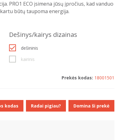
ija. PRO1 ECO įsimena jūsų įpročius, kad vanduo
ir kartu būtų taupoma energija.
Dešinys/kairys dizainas
dešininis
kairinis
Prekės kodas:
18001501
os kodas
Radai pigiau?
Domina ši prekė