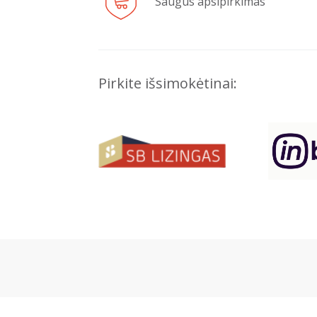
Saugus apsipirkimas
Pirkite išsimokėtinai: