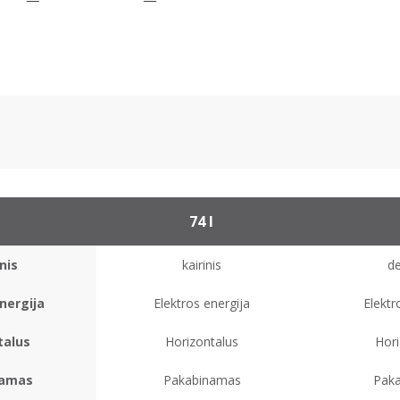
l
74 l
nis
kairinis
de
nergija
Elektros energija
Elektr
talus
Horizontalus
Hori
namas
Pakabinamas
Pak