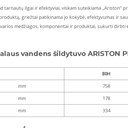
tarnautų ilgai ir efektyviai, viskam suteikiama „Ariston“ p
 produktą, griežtai patikinama jo kokybė, efektyvumas ir s
tvarios medžiagos, komponentai ir produktai, sukurti dirbti
ntalaus vandens šildytuvo ARISTON 
80H
mm
758
mm
178
mm
334