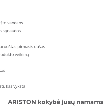
aršto vandens
jos sąnaudos
paruoštas pirmasis dušas
produkto veikimą
kas
sti, kas vyksta
ARISTON kokybė jūsų namams