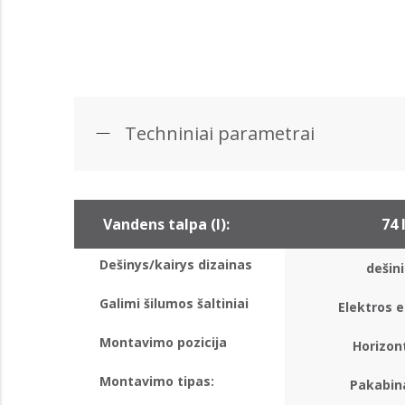
Techniniai parametrai
Vandens talpa (l):
74 
Dešinys/kairys dizainas
dešini
Galimi šilumos šaltiniai
Elektros e
Montavimo pozicija
Horizon
Montavimo tipas:
Pakabi