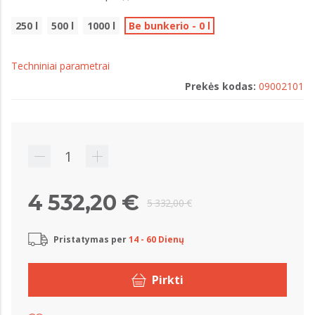
250 l
500 l
1000 l
Be bunkerio - 0 l
Techniniai parametrai
Prekės kodas:
09002101
4 532,20 €
5 332,00 €
Pristatymas per
14 - 60 Dienų
Pirkti