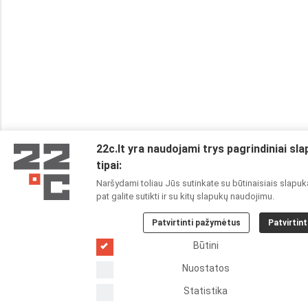
22c.lt yra naudojami trys pagrindiniai sl
tipai:
Naršydami toliau Jūs sutinkate su būtinaisiais slapuk
pat galite sutikti ir su kitų slapukų naudojimu.
Patvirtinti pažymėtus
Patvirtint
Būtini
Nuostatos
Statistika