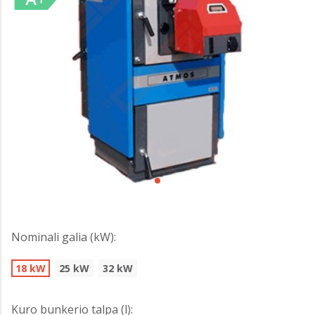
Nominali galia (kW):
18 kW
25 kW
32 kW
Kuro bunkerio talpa (l):