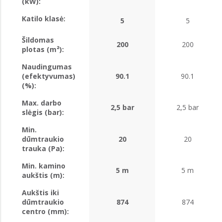
(kW):
Katilo klasė:
5
5
Šildomas
200
200
plotas (m²):
Naudingumas
(efektyvumas)
90.1
90.1
(%):
Max. darbo
2,5 bar
2,5 bar
slėgis (bar):
Min.
dūmtraukio
20
20
trauka (Pa):
Min. kamino
5 m
5 m
aukštis (m):
Aukštis iki
dūmtraukio
874
874
centro (mm):