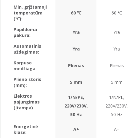
Min. grįžtamoji
temperatūra
60 ℃
60 ℃
(℃):
Papildoma
Yra
Yra
pakura:
Automatinis
Yra
Yra
uždegimas:
Korpuso
Plienas
Plienas
medžiaga:
Plieno storis
5 mm
5 mm
(mm):
Elektros
1/N/PE,
1/N/PE,
pajungimas
220V/230V,
220V/230V,
(įtampa)
50 Hz
50 Hz
Energetinė
A+
A+
klasė: