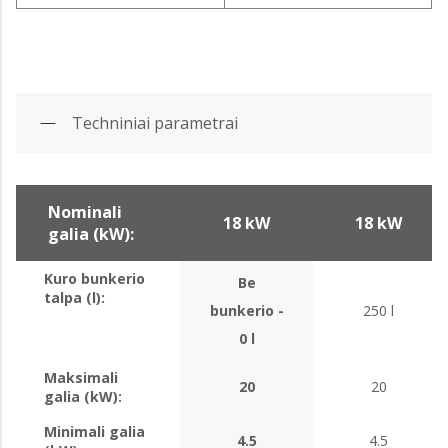
Techniniai parametrai
Nominali
18 kW
18 kW
galia (kW):
Kuro bunkerio
Be
talpa (l):
bunkerio -
250 l
0 l
Maksimali
20
20
galia (kW):
Minimali galia
4.5
4.5