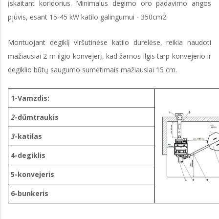
įskaitant koridorius. Minimalus degimo oro padavimo angos
pjūvis, esant 15-45 kW katilo galingumui - 350cm2.
Montuojant degiklį viršutinėse katilo durelėse, reikia naudoti
mažiausiai 2 m ilgio konvejerį, kad žarnos ilgis tarp konvejerio ir
degiklio būtų saugumo sumetimais mažiausiai 15 cm.
1-Vamzdis:
2
-dūmtraukis
3
-katilas
4-degiklis
5-konvejeris
6-bunkeris