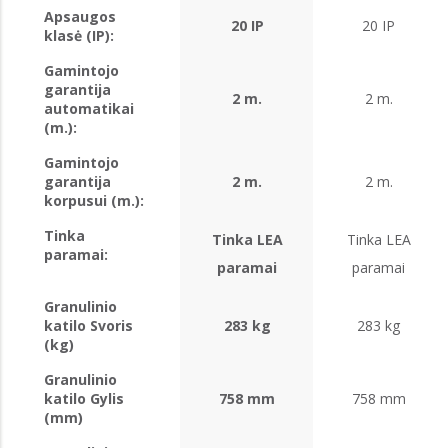
Apsaugos
20 IP
20 IP
klasė (IP):
Gamintojo
garantija
2 m.
2 m.
automatikai
(m.):
Gamintojo
garantija
2 m.
2 m.
korpusui (m.):
Tinka
Tinka LEA
Tinka LEA
paramai:
paramai
paramai
Granulinio
katilo Svoris
283 kg
283 kg
(kg)
Granulinio
katilo Gylis
758 mm
758 mm
(mm)