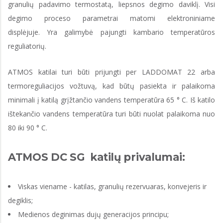
granulių padavimo termostatą, liepsnos degimo daviklį. Visi
degimo proceso parametrai matomi elektroniniame
displėjuje. Yra galimybė pajungti kambario temperatūros
reguliatorių.
ATMOS katilai turi būti prijungti per LADDOMAT 22 arba
termoreguliacijos vožtuvą, kad būtų pasiekta ir palaikoma
minimali į katilą grįžtančio vandens temperatūra 65 ° C. Iš katilo
ištekančio vandens temperatūra turi būti nuolat palaikoma nuo
80 iki 90 ° C.
ATMOS DC SG katilų privalumai:
Viskas viename - katilas, granulių rezervuaras, konvejeris ir
degiklis;
Medienos deginimas dujų generacijos principu;