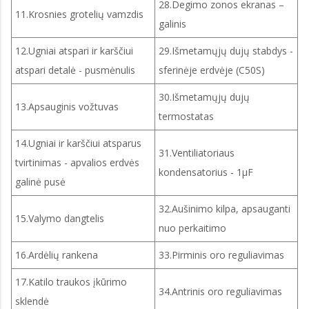
28.Degimo zonos ekranas –
11.Krosnies grotelių vamzdis
galinis
12.Ugniai atspari ir karščiui
29.Išmetamųjų dujų stabdys -
atspari detalė - pusmėnulis
sferinėje erdvėje (C50S)
30.Išmetamųjų dujų
13.Apsauginis vožtuvas
termostatas
14.Ugniai ir karščiui atsparus
31.Ventiliatoriaus
tvirtinimas - apvalios erdvės
kondensatorius - 1μF
galinė pusė
32.Aušinimo kilpa, apsauganti
15.Valymo dangtelis
nuo perkaitimo
16.Ardėlių rankena
33.Pirminis oro reguliavimas
17.Katilo traukos įkūrimo
34.Antrinis oro reguliavimas
sklendė