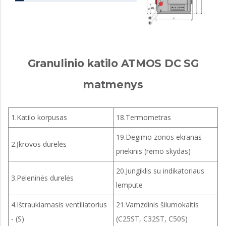
Granulinio katilo ATMOS DC SG
matmenys
1.Katilo korpusas
18.Termometras
19.Degimo zonos ekranas -
2.Įkrovos durelės
priekinis (rėmo skydas)
20.Jungiklis su indikatoriaus
3.Peleninės durelės
lempute
4.Ištraukiamasis ventiliatorius
21.Vamzdinis šilumokaitis
- (S)
(C25ST, C32ST, C50S)