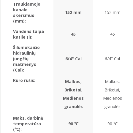
Traukiamojo
kanalo
152 mm
152 mm
skersmuo
(mm):
Vandens talpa
45
45
katile (l):
Šilumokaičio
hidraulinių
jungčių
6/4" Cal
6/4" Cal
matmenys
(Cal):
Kuro rūšis:
Malkos,
Malkos,
Briketai,
Briketai,
Medienos
Medienos
granulės
granulės
Maks. darbinė
temperatūra
90 ℃
90 ℃
(℃):