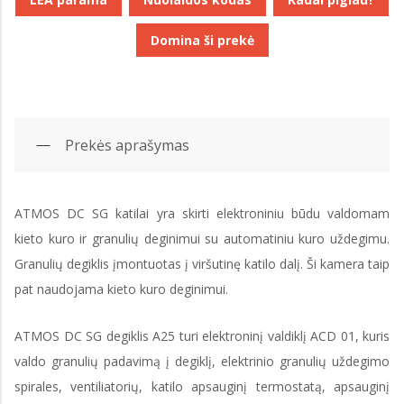
Domina ši prekė
Prekės aprašymas
ATMOS DC SG katilai yra skirti elektroniniu būdu valdomam
kieto kuro ir granulių deginimui su automatiniu kuro uždegimu.
Granulių degiklis įmontuotas į viršutinę katilo dalį. Ši kamera taip
pat naudojama kieto kuro deginimui.
ATMOS DC SG degiklis A25 turi elektroninį valdiklį ACD 01, kuris
valdo granulių padavimą į degiklį, elektrinio granulių uždegimo
spirales, ventiliatorių, katilo apsauginį termostatą, apsauginį