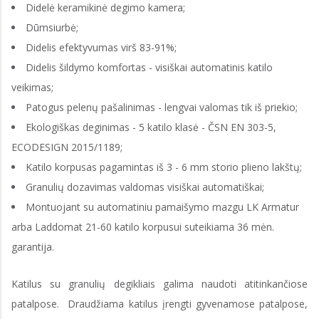
Didelė keramikinė degimo kamera;
Dūmsiurbė;
Didelis efektyvumas virš 83-91%;
Didelis šildymo komfortas - visiškai automatinis katilo
veikimas;
Patogus pelenų pašalinimas - lengvai valomas tik iš priekio;
Ekologiškas deginimas - 5 katilo klasė - ČSN EN 303-5,
ECODESIGN 2015/1189;
Katilo korpusas pagamintas iš 3 - 6 mm storio plieno lakštų;
Granulių dozavimas valdomas visiškai automatiškai;
Montuojant su automatiniu pamaišymo mazgu LK Armatur
arba Laddomat 21-60 katilo korpusui suteikiama 36 mėn.
garantija.
Katilus su granulių degikliais galima naudoti atitinkančiose
patalpose. Draudžiama katilus įrengti gyvenamose patalpose,