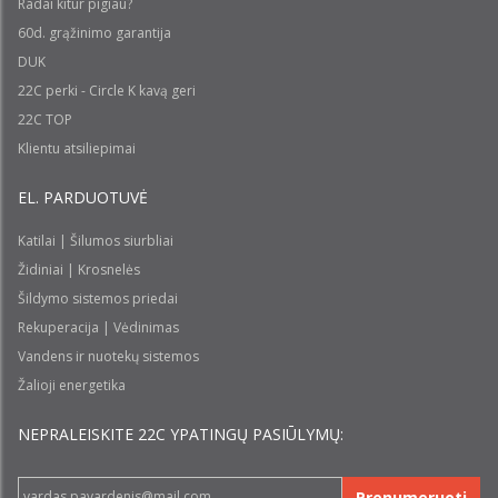
Radai kitur pigiau?
60d. grąžinimo garantija
DUK
22C perki - Circle K kavą geri
22C TOP
Klientu atsiliepimai
EL. PARDUOTUVĖ
Katilai | Šilumos siurbliai
Židiniai | Krosnelės
Šildymo sistemos priedai
Rekuperacija | Vėdinimas
Vandens ir nuotekų sistemos
Žalioji energetika
NEPRALEISKITE 22С YPATINGŲ PASIŪLYMŲ:
Prenumeruoti