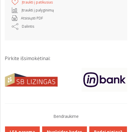
Įtraukti į patikusias
Įtraukti į palyginimą
Atsisiųsti PDF
Dalintis
Pirkite išsimokėtinai:
Bendraukime
LEA parama
Nuolaidos kodas
Radai pigiau?