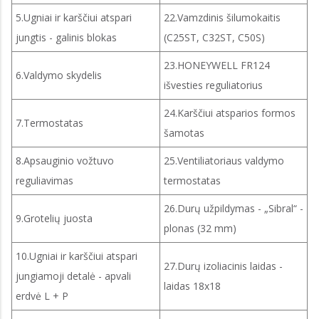
5.Ugniai ir karščiui atspari
22.Vamzdinis šilumokaitis
jungtis - galinis blokas
(C25ST, C32ST, C50S)
23.HONEYWELL FR124
6.Valdymo skydelis
išvesties reguliatorius
24.Karščiui atsparios formos
7.Termostatas
šamotas
8.Apsauginio vožtuvo
25.Ventiliatoriaus valdymo
reguliavimas
termostatas
26.Durų užpildymas - „Sibral“ -
9.Grotelių juosta
plonas (32 mm)
10.Ugniai ir karščiui atspari
27.Durų izoliacinis laidas -
jungiamoji detalė - apvali
laidas 18x18
erdvė L + P