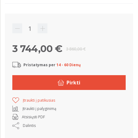
3 744,00 €
3 860,00 €
Pristatymas per
14 - 60 Dienų
Pirkti
Įtraukti į patikusias
Įtraukti į palyginimą
Atsisiųsti PDF
Dalintis