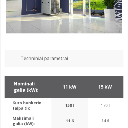
Techniniai parametrai
Nominali
11 kW
15 kW
galia (kW):
Kuro bunkerio
150 l
170 l
talpa (l):
Maksimali
11.6
14.6
galia (kW):