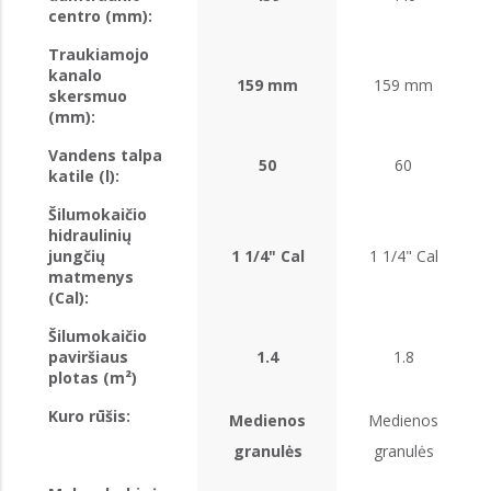
centro (mm):
Traukiamojo
kanalo
159 mm
159 mm
skersmuo
(mm):
Vandens talpa
50
60
katile (l):
Šilumokaičio
hidraulinių
jungčių
1 1/4" Cal
1 1/4" Cal
matmenys
(Cal):
Šilumokaičio
paviršiaus
1.4
1.8
plotas (m²)
Kuro rūšis:
Medienos
Medienos
granulės
granulės