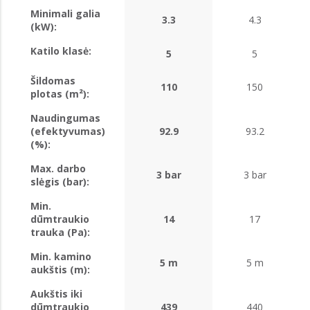
Minimali galia
3.3
4.3
(kW):
Katilo klasė:
5
5
Šildomas
110
150
plotas (m²):
Naudingumas
(efektyvumas)
92.9
93.2
(%):
Max. darbo
3 bar
3 bar
slėgis (bar):
Min.
dūmtraukio
14
17
trauka (Pa):
Min. kamino
5 m
5 m
aukštis (m):
Aukštis iki
dūmtraukio
439
440