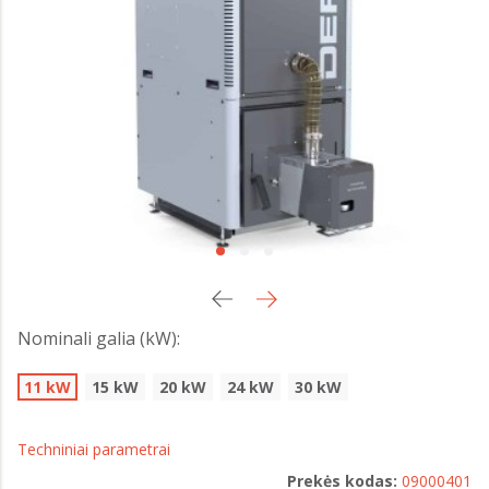
Nominali galia (kW):
11 kW
15 kW
20 kW
24 kW
30 kW
Techniniai parametrai
Prekės kodas:
09000401