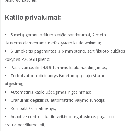
prižiūrėti kasdien.
Katilo privalumai:
5 metų garantija šilumokaičio sandarumui, 2 metai -
likusiems elementams ir efektyviam katilo veikimui;
Šilumokaitis pagamintas iš 6 mm storio, sertifikuoto aukštos
kokybės P265GH plieno;
Pasiekiamas iki 94.3% terminis katilo naudingumas;
Turbolizatoriai didinantys išmetamųjų dujų šilumos
atgavimą;
Automatinis katilo uždegimas ir gesinimas;
Granulinis degiklis su automatinio valymo funkcija;
Kompaktiški matmenys;
Adaptive control - katilo veikimo reguliavimas pagal oro
srautą per šilumokaitį.