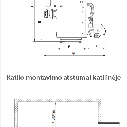
Katilo montavimo atstumai katilinėje