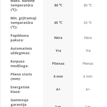
Maks. darbinė
temperatūra
80 ℃
80 ℃
(℃):
Min. grįžtamoji
temperatūra
65 ℃
65 ℃
(℃):
Papildoma
Nėra
Nėra
pakura:
Automatinis
Yra
Yra
uždegimas:
Korpuso
Plienas
Plienas
medžiaga:
Plieno storis
6 mm
6 mm
(mm):
Energetinė
A+
A+
klasė:
Gamintojo
garantija
2 m.
2 m.