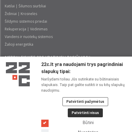
Katilai | Šilumos siurbliai
Židiniai | Krosnelės
Šildymo sistemos priedai
Rekuperacija | Vėdinimas
Vandens ir nuotekų sistemos
Žalioji energetika
NEPRALEISKITE 22С YPATINGŲ PASIŪLYMŲ:
22c.lt yra naudojami trys pagrindiniai
slapukų tipai:
Prenumeruoti
Naršydami toliau Jūs sutinkate su būtinaisiais
slapukais. Taip pat galite sutikti ir su kitų slapukų
Perskaičiau ir sutinku su 22C
Privatumo politika
naudojimu.
Patvirtinti pažymėtus
22C SOCIALINIUOSE TINKLUOSE:
Patvirtinti visus
Būtini