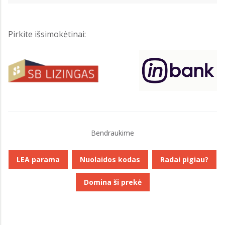
Pirkite išsimokėtinai:
Bendraukime
LEA parama
Nuolaidos kodas
Radai pigiau?
Domina ši prekė