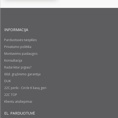
INFORMACIJA
Parduotuvės taisyklės
Privatumo politika
Montavimo paslaugos
Konsultacija
Radai kitur pigiau?
60d. grąžinimo garantija
DUK
22C perki - Circle K kavą geri
22C TOP
Klientu atsiliepimai
EL. PARDUOTUVĖ