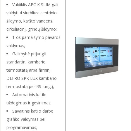
Valdiklis APC K SLIM gali
valdyti 4 siurblius: centrinio
šildymo, karšto vandens,
cirkuliacinį, grindų šildymo;
1-os pamaišymo pavaros
valdymas;
Galimybė prijungti
standartinį kambario
termostatą arba firminį
DEFRO SPK LUX kambario
termostatą per RS jungtį;
Automatinis katilo
uždegimas ir gesinimas;
Savaitinis katilo darbo
grafiko valdymas bei
programavimas;