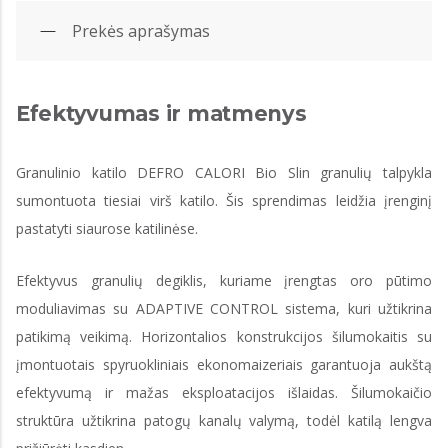
Prekės aprašymas
Efektyvumas ir matmenys
Granulinio katilo DEFRO CALORI Bio Slin granulių talpykla
sumontuota tiesiai virš katilo. Šis sprendimas leidžia įrenginį
pastatyti siaurose katilinėse.
Efektyvus granulių degiklis, kuriame įrengtas oro pūtimo
moduliavimas su ADAPTIVE CONTROL sistema, kuri užtikrina
patikimą veikimą. Horizontalios konstrukcijos šilumokaitis su
įmontuotais spyruokliniais ekonomaizeriais garantuoja aukštą
efektyvumą ir mažas eksploatacijos išlaidas. Šilumokaičio
struktūra užtikrina patogų kanalų valymą, todėl katilą lengva