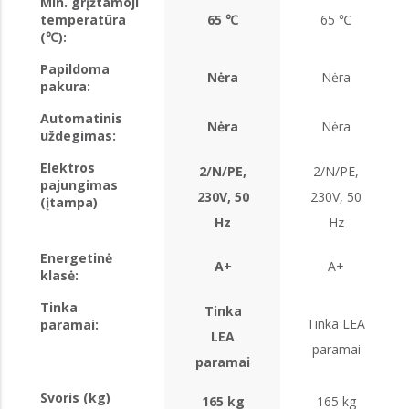
Min. grįžtamoji
temperatūra
65 ℃
65 ℃
(℃):
Papildoma
Nėra
Nėra
pakura:
Automatinis
Nėra
Nėra
uždegimas:
Elektros
2/N/PE,
2/N/PE,
pajungimas
230V, 50
230V, 50
(įtampa)
Hz
Hz
Energetinė
A+
A+
klasė:
Tinka
Tinka
Tinka LEA
paramai:
LEA
paramai
paramai
Svoris (kg)
165 kg
165 kg