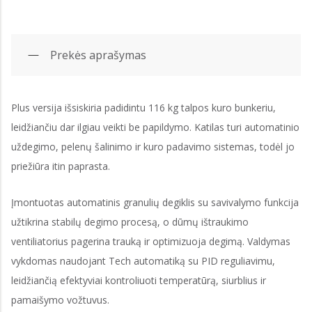
Prekės aprašymas
Plus versija išsiskiria padidintu 116 kg talpos kuro bunkeriu,
leidžiančiu dar ilgiau veikti be papildymo. Katilas turi automatinio
uždegimo, pelenų šalinimo ir kuro padavimo sistemas, todėl jo
priežiūra itin paprasta.
Įmontuotas automatinis granulių degiklis su savivalymo funkcija
užtikrina stabilų degimo procesą, o dūmų ištraukimo
ventiliatorius pagerina trauką ir optimizuoja degimą. Valdymas
vykdomas naudojant Tech automatiką su PID reguliavimu,
leidžiančią efektyviai kontroliuoti temperatūrą, siurblius ir
pamaišymo vožtuvus.