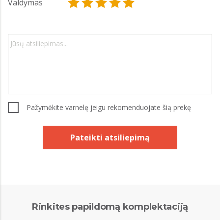
Valdymas
Pažymėkite varnelę jeigu rekomenduojate šią prekę
Pateikti atsiliepimą
Rinkites papildomą komplektaciją