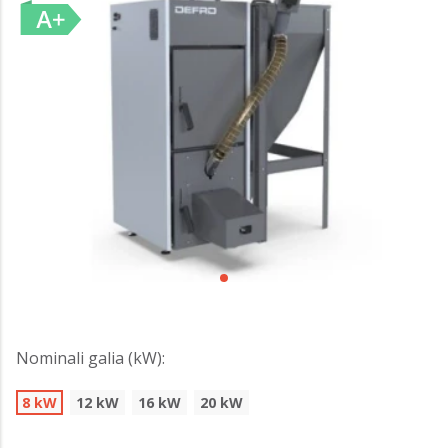
Nominali galia (kW):
8 kW
12 kW
16 kW
20 kW