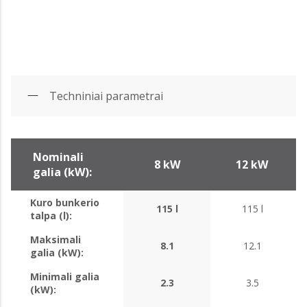
Techniniai parametrai
Nominali
8 kW
12 kW
galia (kW):
Kuro bunkerio
115 l
115 l
talpa (l):
Maksimali
8.1
12.1
galia (kW):
Minimali galia
2.3
3.5
(kW):