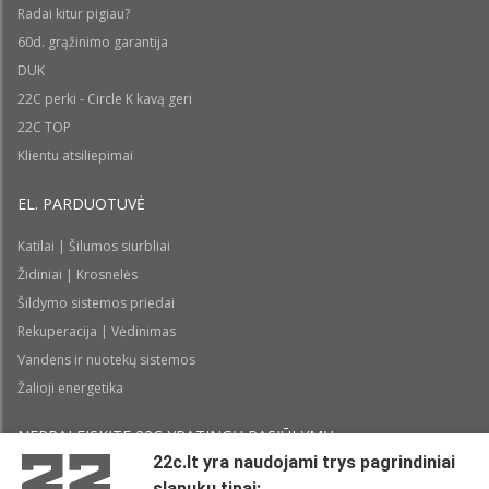
Radai kitur pigiau?
60d. grąžinimo garantija
DUK
22C perki - Circle K kavą geri
22C TOP
Klientu atsiliepimai
EL. PARDUOTUVĖ
Katilai | Šilumos siurbliai
Židiniai | Krosnelės
Šildymo sistemos priedai
Rekuperacija | Vėdinimas
Vandens ir nuotekų sistemos
Žalioji energetika
NEPRALEISKITE 22С YPATINGŲ PASIŪLYMŲ:
22c.lt yra naudojami trys pagrindiniai
slapukų tipai: