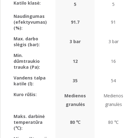
Katilo klasė:
5
5
Naudingumas
(efektyvumas)
91.7
91
(%):
Max. darbo
3 bar
3 bar
slėgis (bar):
Min.
dūmtraukio
12
16
trauka (Pa):
Vandens talpa
35
54
katile (l):
Kuro rūšis:
Medienos
Medienos
granulės
granulės
Maks. darbinė
temperatūra
80 ℃
80 ℃
(℃):