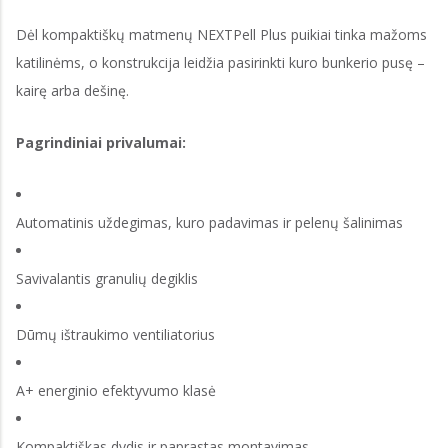
Dėl kompaktiškų matmenų NEXTPell Plus puikiai tinka mažoms
katilinėms, o konstrukcija leidžia pasirinkti kuro bunkerio pusę –
kairę arba dešinę.
Pagrindiniai privalumai:
Automatinis uždegimas, kuro padavimas ir pelenų šalinimas
Savivalantis granulių degiklis
Dūmų ištraukimo ventiliatorius
A+ energinio efektyvumo klasė
Kompaktiškas dydis ir paprastas montavimas