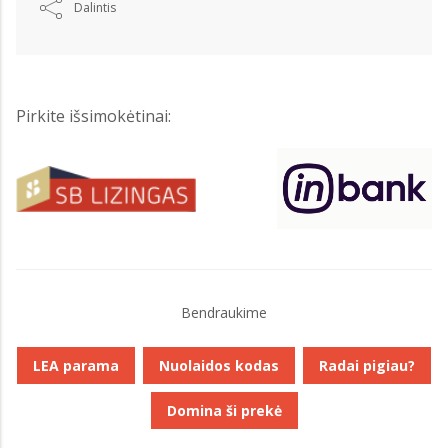
Dalintis
Pirkite išsimokėtinai:
Bendraukime
LEA parama
Nuolaidos kodas
Radai pigiau?
Domina ši prekė