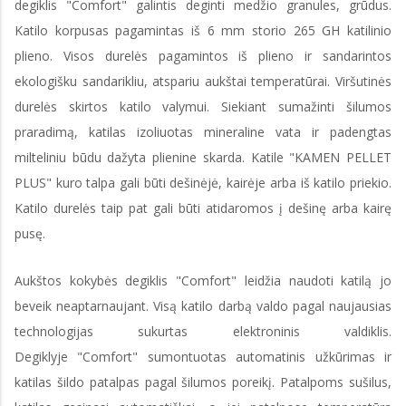
degiklis "Comfort" galintis deginti medžio granules, grūdus.
Katilo korpusas pagamintas iš 6 mm storio 265 GH katilinio
plieno. Visos durelės pagamintos iš plieno ir sandarintos
ekologišku sandarikliu, atspariu aukštai temperatūrai. Viršutinės
durelės skirtos katilo valymui. Siekiant sumažinti šilumos
praradimą, katilas izoliuotas mineraline vata ir padengtas
milteliniu būdu dažyta plienine skarda. Katile "KAMEN PELLET
PLUS" kuro talpa gali būti dešinėjė, kairėje arba iš katilo priekio.
Katilo durelės taip pat gali būti atidaromos į dešinę arba kairę
pusę.
Aukštos kokybės degiklis "Comfort" leidžia naudoti katilą jo
beveik neaptarnaujant. Visą katilo darbą valdo pagal naujausias
technologijas sukurtas elektroninis valdiklis.
Degiklyje "Comfort" sumontuotas automatinis užkūrimas ir
katilas šildo patalpas pagal šilumos poreikį. Patalpoms sušilus,