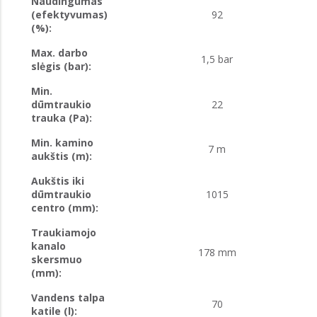
Naudingumas
(efektyvumas)
92
(%):
Max. darbo
1,5 bar
slėgis (bar):
Min.
dūmtraukio
22
trauka (Pa):
Min. kamino
7 m
aukštis (m):
Aukštis iki
dūmtraukio
1015
centro (mm):
Traukiamojo
kanalo
178 mm
skersmuo
(mm):
Vandens talpa
70
katile (l):