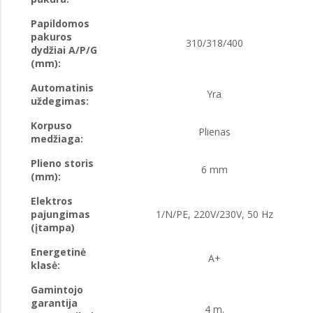
Papildomos
pakuros
310/318/400
dydžiai A/P/G
(mm):
Automatinis
Yra
uždegimas:
Korpuso
Plienas
medžiaga:
Plieno storis
6 mm
(mm):
Elektros
pajungimas
1/N/PE, 220V/230V, 50 Hz
(įtampa)
Energetinė
A+
klasė:
Gamintojo
garantija
4 m.