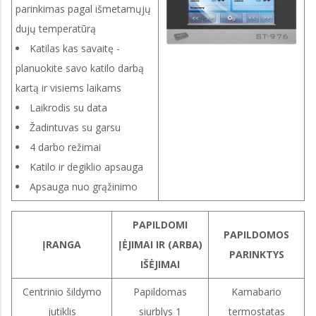
parinkimas pagal išmetamųjų
dujų temperatūrą
Katilas kas savaitę -
planuokite savo katilo darbą
kartą ir visiems laikams
Laikrodis su data
Žadintuvas su garsu
4 darbo režimai
Katilo ir degiklio apsauga
Apsauga nuo grąžinimo
PAPILDOMI
PAPILDOMOS
ĮRANGA
ĮĖJIMAI IR (ARBA)
PARINKTYS
IŠĖJIMAI
Centrinio šildymo
Papildomas
Kamabario
jutiklis
siurblys 1
termostatas