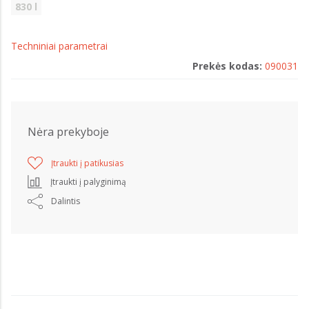
830 l
Techniniai parametrai
Prekės kodas:
090031
Nėra prekyboje
Įtraukti į patikusias
Įtraukti į palyginimą
Dalintis