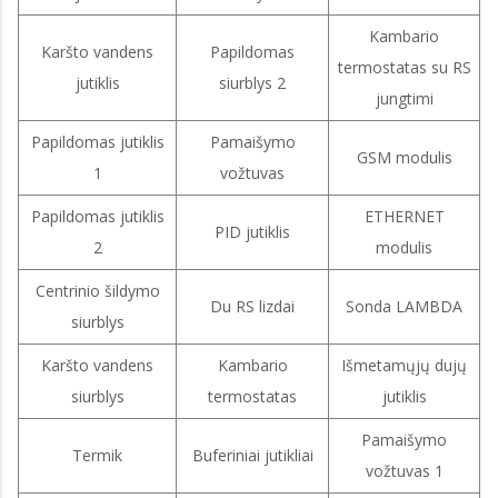
Kambario
Karšto vandens
Papildomas
termostatas su RS
jutiklis
siurblys 2
jungtimi
Papildomas jutiklis
Pamaišymo
GSM modulis
1
vožtuvas
Papildomas jutiklis
ETHERNET
PID jutiklis
2
modulis
Centrinio šildymo
Du RS lizdai
Sonda LAMBDA
siurblys
Karšto vandens
Kambario
Išmetamųjų dujų
siurblys
termostatas
jutiklis
Pamaišymo
Termik
Buferiniai jutikliai
vožtuvas 1