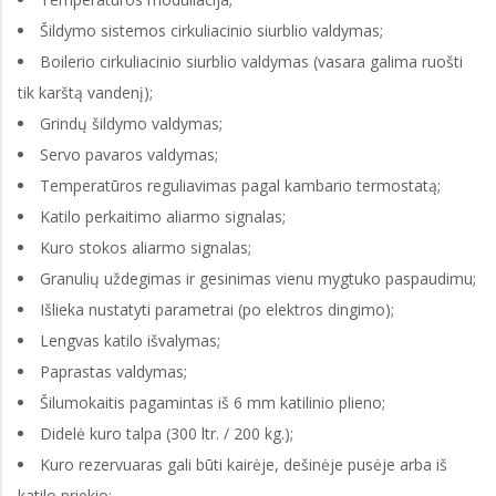
Šildymo sistemos cirkuliacinio siurblio valdymas;
Boilerio cirkuliacinio siurblio valdymas (vasara galima ruošti
tik karštą vandenį);
Grindų šildymo valdymas;
Servo pavaros valdymas;
Temperatūros reguliavimas pagal kambario termostatą;
Katilo perkaitimo aliarmo signalas;
Kuro stokos aliarmo signalas;
Granulių uždegimas ir gesinimas vienu mygtuko paspaudimu;
Išlieka nustatyti parametrai (po elektros dingimo);
Lengvas katilo išvalymas;
Paprastas valdymas;
Šilumokaitis pagamintas iš 6 mm katilinio plieno;
Didelė kuro talpa (300 ltr. / 200 kg.);
Kuro rezervuaras gali būti kairėje, dešinėje pusėje arba iš
katilo priekio;