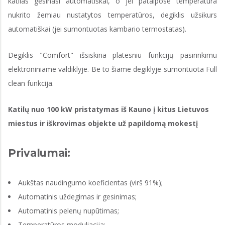
katilas gesinasi automatiškai, o jei patalpose temperatūra
nukrito žemiau nustatytos temperatūros, degiklis užsikurs
automatiškai (jei sumontuotas kambario termostatas).
Degiklis "Comfort" išsiskiria platesniu funkcijų pasirinkimu
elektroniniame valdiklyje. Be to šiame degiklyje sumontuota Full
clean funkcija.
Katilų nuo 100 kW pristatymas iš Kauno į kitus Lietuvos
miestus ir iškrovimas objekte už papildomą mokestį
Privalumai:
Aukštas naudingumo koeficientas (virš 91%);
Automatinis uždegimas ir gesinimas;
Automatinis pelenų nupūtimas;
Temperatūros moduliacija;