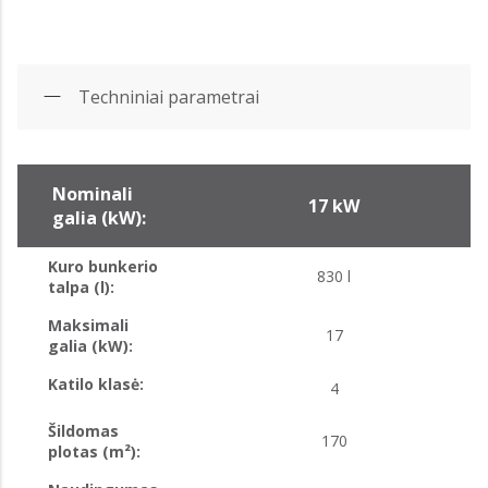
Techniniai parametrai
Nominali
17 kW
galia (kW):
Kuro bunkerio
830 l
talpa (l):
Maksimali
17
galia (kW):
Katilo klasė:
4
Šildomas
170
plotas (m²):