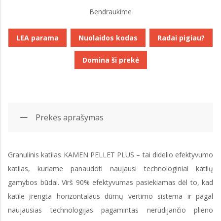
Bendraukime
LEA parama
Nuolaidos kodas
Radai pigiau?
Domina ši prekė
Prekės aprašymas
Granulinis katilas KAMEN PELLET PLUS – tai didelio efektyvumo
katilas, kuriame panaudoti naujausi technologiniai katilų
gamybos būdai. Virš 90% efektyvumas pasiekiamas dėl to, kad
katile įrengta horizontalaus dūmų vertimo sistema ir pagal
naujausias technologijas pagamintas nerūdijančio plieno