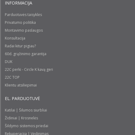
INFORMACIJA
Parduotuvės taisyklės
Privatumo politika
Montavimo paslaugos
Konsultacija
Radai kitur pigiau?
60d. grąžinimo garantija
DUK
22C perki - Circle K kavą geri
22C TOP
Klientu atsiliepimai
EL. PARDUOTUVĖ
Katilai | Šilumos siurbliai
Židiniai | Krosnelės
Šildymo sistemos priedai
Rekuperacija | Vėdinimas