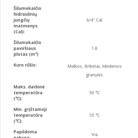
Šilumokaičio
hidraulinių
jungčių
6/4" Cal
matmenys
(Cal):
Šilumokaičio
paviršiaus
1.8
plotas (m²)
Kuro rūšis:
Malkos, Briketai, Medienos
granulės
Maks. darbinė
temperatūra
90 ℃
(℃):
Min. grįžtamoji
temperatūra
55 ℃
(℃):
Papildoma
Yra
pakura: