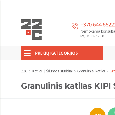
+370 644 6622
Nemokama konsulta
I-V, 08.30 - 17.00
PREKIŲ KATEGORIJOS
22C
Katilai | Šilumos siurbliai
Granuliniai katilai
Gra
Granulinis katilas KIPI 