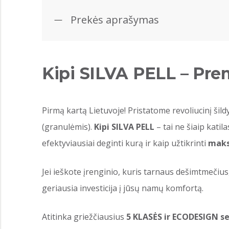
Prekės aprašymas
Kipi SILVA PELL – Pre
Pirmą kartą Lietuvoje! Pristatome revoliucinį ši
(granulėmis).
Kipi SILVA PELL
– tai ne šiaip katil
efektyviausiai deginti kurą ir kaip užtikrinti
maks
Jei ieškote įrenginio, kuris tarnaus dešimtmečius
geriausia investicija į jūsų namų komfortą.
Atitinka griežčiausius
5 KLASĖS ir ECODESIGN ser