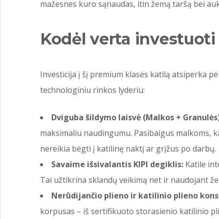
mažesnes kuro sąnaudas, itin žemą taršą bei auk
Kodėl verta investuoti 
Investicija į šį premium klasės katilą atsiperka p
technologiniu rinkos lyderiu:
Dviguba šildymo laisvė (Malkos + Granulės)
maksimaliu naudingumu. Pasibaigus malkoms, k
nereikia bėgti į katilinę naktį ar grįžus po darbų.
Savaime išsivalantis KIPI degiklis:
Katile in
Tai užtikrina sklandų veikimą net ir naudojant 
Nerūdijančio plieno ir katilinio plieno kons
korpusas – iš sertifikuoto storasienio katilinio