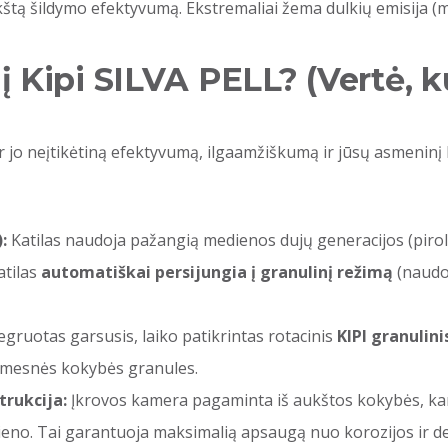
štą šildymo efektyvumą. Ekstremaliai žema dulkių emisija (m
į Kipi SILVA PELL? (Vertė, ku
er jo neįtikėtiną efektyvumą, ilgaamžiškumą ir jūsų asmeninį 
:
Katilas naudoja pažangią medienos dujų generacijos (piroli
atilas
automatiškai persijungia į granulinį režimą
(naudod
tegruotas garsusis, laiko patikrintas rotacinis
KIPI granulini
žemesnės kokybės granules.
trukcija:
Įkrovos kamera pagaminta iš aukštos kokybės, karš
 plieno. Tai garantuoja maksimalią apsaugą nuo korozijos ir 