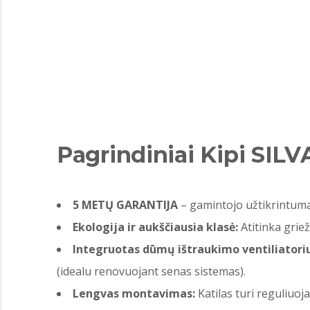
Pagrindiniai Kipi SILV
5 METŲ GARANTIJA
– gamintojo užtikrintuma
Ekologija ir aukščiausia klasė:
Atitinka grie
Integruotas dūmų ištraukimo ventiliatoriu
(idealu renovuojant senas sistemas).
Lengvas montavimas:
Katilas turi reguliuoja