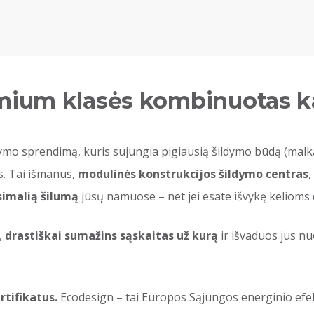
mium klasės kombinuotas ka
ldymo sprendimą, kuris sujungia pigiausią šildymo būdą (mal
as. Tai išmanus,
modulinės konstrukcijos šildymo centras
,
imalią šilumą
jūsų namuose – net jei esate išvykę kelioms
,
drastiškai sumažins sąskaitas už kurą
ir išvaduos jus nu
tifikatus.
Ecodesign – tai Europos Sąjungos energinio efek