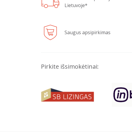
Lietuvoje*
Saugus apsipirkimas
Pirkite išsimokėtinai: