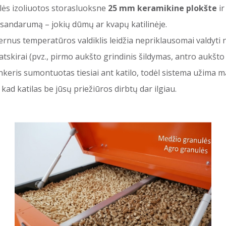
lės izoliuotos storasluoksne
25 mm keramikine plokšte
ir
 sandarumą – jokių dūmų ar kvapų katilinėje.
nus temperatūros valdiklis leidžia nepriklausomai valdyti 
rai (pvz., pirmo aukšto grindinis šildymas, antro aukšto radia
keris sumontuotas tiesiai ant katilo, todėl sistema užima m
ad katilas be jūsų priežiūros dirbtų dar ilgiau.