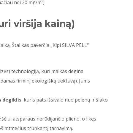
ažiau nei 20 mg/m³).
ri viršija kainą)
laiką. Štai kas paverčia „Kipi SILVA PELL“
zės) technologiją, kuri malkas degina
amas firminį ekologišką tiektuvą). Jums
s degiklis
, kuris pats išsivalo nuo pelenų ir šlako.
čiui atsparaus nerūdijančio plieno, o likęs
dešimtmečius trunkantį tarnavimą.