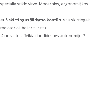
 specialia stiklo virve. Modernios, ergonomiškos
net
5 skirtingus šildymo kontūrus
su skirtingais
toriai, boileris ir t.t.).
ažiau vietos. Reikia dar didesnės autonomijos?