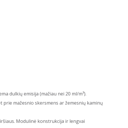
žema dulkių emisija (mažiau nei 20 ml/m³).
 net prie mažesnio skersmens ar žemesnių kaminų
aviršiaus. Modulinė konstrukcija ir lengvai