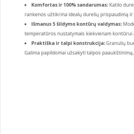
Komfortas ir 100% sandarumas:
Katilo dure
rankenos užtikrina idealų durelių prispaudimą ir
Išmanus 5 šildymo kontūrų valdymas:
Moder
temperatūros nustatymais kiekvienam kontūrui atski
Praktiška ir talpi konstrukcija:
Granulių bun
Galima papildomai užsakyti talpos paaukštinimą, k