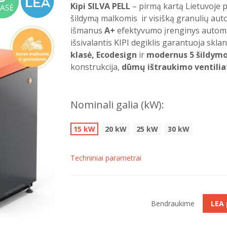
Kipi SILVA PELL
– pirmą kartą Lietuvoje p
šildymą malkomis ir visišką granulių au
išmanus
A+
efektyvumo įrenginys automat
išsivalantis KIPI degiklis garantuoja skla
klasė,
Ecodesign
ir
modernus 5 šildymo
konstrukcija,
dūmų ištraukimo ventilia
Nominali galia (kW):
15 kW
20 kW
25 kW
30 kW
Techniniai parametrai
Bendraukime
LEA