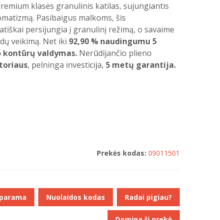
remium klasės granulinis katilas, sujungiantis
tomatizmą. Pasibaigus malkoms, šis
iškai persijungia į granulinį režimą, o savaime
ndų veikimą. Net iki
92,90 % naudingumu
5
 kontūrų valdymas.
Nerūdijančio plieno
toriaus
, pelninga investicija,
5 metų garantija.
Prekės kodas:
09011501
 parama
Nuolaidos kodas
Radai pigiau?
Domina ši prekė