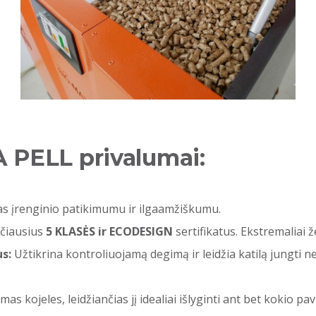
A PELL privalumai:
s įrenginio patikimumu ir ilgaamžiškumu.
žčiausius
5 KLASĖS ir ECODESIGN
sertifikatus. Ekstremaliai 
s:
Užtikrina kontroliuojamą degimą ir leidžia katilą jungti
mas kojeles, leidžiančias jį idealiai išlyginti ant bet kokio p