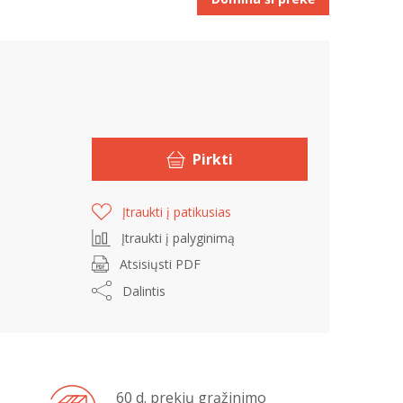
Pirkti
Įtraukti į patikusias
Įtraukti į palyginimą
Atsisiųsti PDF
Dalintis
60 d. prekių grąžinimo