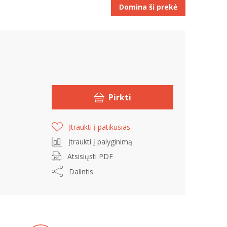
Domina ši prekė
Pirkti
Įtraukti į patikusias
Įtraukti į palyginimą
Atsisiųsti PDF
Dalintis