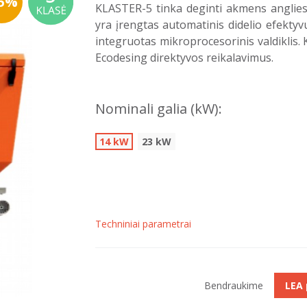
15%
KLASTER-5 tinka deginti akmens anglies 
yra įrengtas automatinis didelio efektyvu
integruotas mikroprocesorinis valdiklis. Ka
Ecodesing direktyvos reikalavimus.
Nominali galia (kW):
14 kW
23 kW
Techniniai parametrai
Bendraukime
LEA