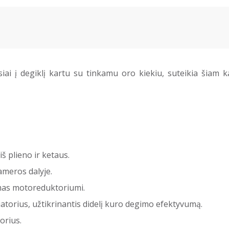
iai į degiklį kartu su tinkamu oro kiekiu, suteikia šiam
iš plieno ir ketaus.
meros dalyje.
mas motoreduktoriumi.
iatorius, užtikrinantis didelį kuro degimo efektyvumą.
orius.