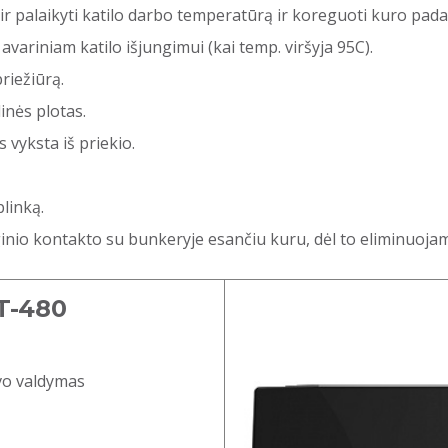
 ir palaikyti katilo darbo temperatūrą ir koreguoti kuro pad
į avariniam katilo išjungimui (kai temp. viršyja 95C).
riežiūrą.
inės plotas.
 vyksta iš priekio.
plinką.
nio kontakto su bunkeryje esančiu kuru, dėl to eliminuojama
ST-480
uvo valdymas