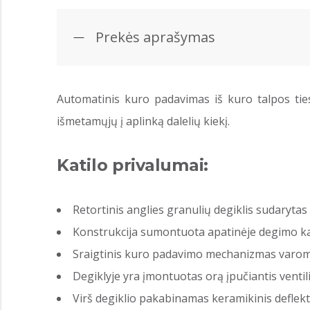
Prekės aprašymas
Automatinis kuro padavimas iš kuro talpos ties
išmetamųjų į aplinką dalelių kiekį.
Katilo privalumai:
Retortinis anglies granulių degiklis sudarytas 
Konstrukcija sumontuota apatinėje degimo ka
Sraigtinis kuro padavimo mechanizmas varo
Degiklyje yra įmontuotas orą įpučiantis ventil
Virš degiklio pakabinamas keramikinis deflekt