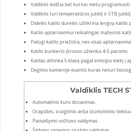
Valdiklis leidžia bet kuriuo metu programuoti
Valdiklis turi temperatūros jutiklį ir STB jutikl
Didelės katilo durelės užtikrina lengvą katilo p
Katilo aptarnavimui reikalingas mažesnis katil
Patogi katilo priežiūra, nes visas aptarnavimas
Katilo bunkerio įkrovos užtenka 4-5 paroms.
Katilas atitinka 5 klasę pagal emisijos kiekį į a
Degimo kameroje esantis kuras neturi tiesiogi
Valdiklis TECH 
Automatinis kuro dozavimas
Orapūtės, sraigtinio arba stumoklinio tiekt
Pamaišymo vožtuvo valdymas
Šildymo sistemos siurblio valdymas