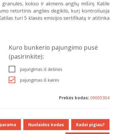
granules, kokso ir akmens anglių mišinį. Katile
mo retortinis anglies degiklis, kurį kontroliuoja
tilas turi 5 klasės emisijos sertifikatą ir atitinka
Kuro bunkerio pajungimo pusė
(pasirinkite):
pajungimas iš dešinės
pajungimas iš kairės
Prekės kodas:
09005304
 parama
Nuolaidos kodas
Radai pigiau?