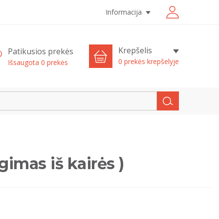
Informacija
Krepšelis
Patikusios prekės
0 prekės krepšelyje
Išsaugota
0
prekės
imas iš kairės )