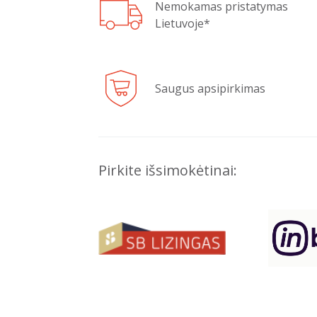
Nemokamas pristatymas
Lietuvoje*
Saugus apsipirkimas
Pirkite išsimokėtinai: