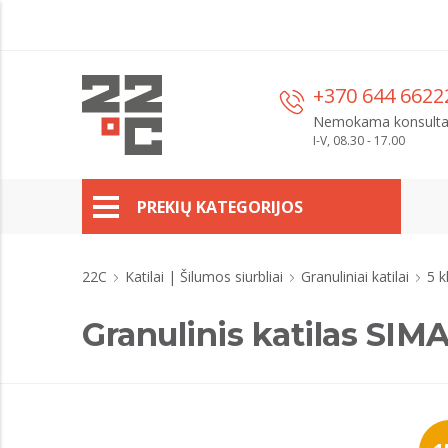
+370 644 6622
Nemokama konsulta
I-V, 08.30 - 17.00
PREKIŲ KATEGORIJOS
22C
Katilai | Šilumos siurbliai
Granuliniai katilai
5 k
Granulinis katilas SIM