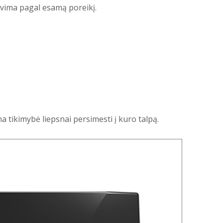
avima pagal esamą poreikį.
 tikimybė liepsnai persimesti į kuro talpą.