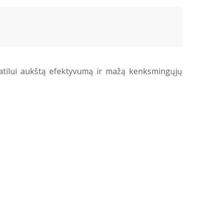
 katilui aukštą efektyvumą ir mažą kenksmingųjų