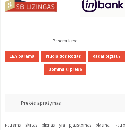
Bendraukime
LEA parama
Nuolaidos kodas
Radai pigiau?
Domina ši prekė
Prekės aprašymas
Katilams skirtas plienas yra pjaustomas plazma. Katilo