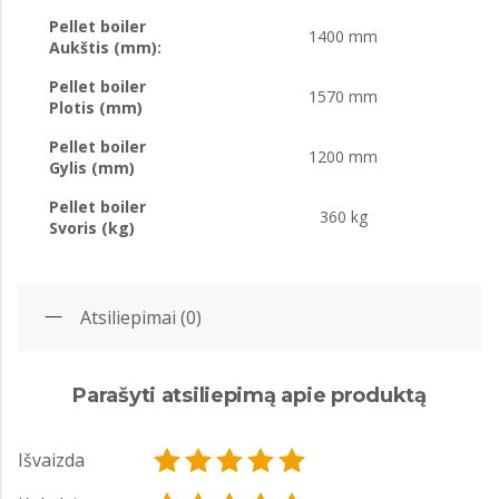
Pellet boiler
1400 mm
Aukštis (mm):
Pellet boiler
1570 mm
Plotis (mm)
Pellet boiler
1200 mm
Gylis (mm)
Pellet boiler
360 kg
Svoris (kg)
Atsiliepimai (0)
Parašyti atsiliepimą apie produktą
Išvaizda