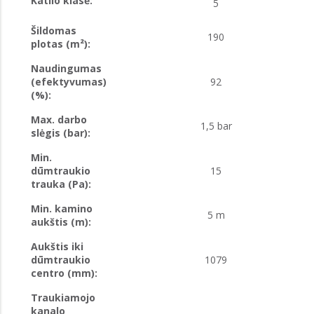
Katilo klasė:
5
Šildomas
190
plotas (m²):
Naudingumas
(efektyvumas)
92
(%):
Max. darbo
1,5 bar
slėgis (bar):
Min.
dūmtraukio
15
trauka (Pa):
Min. kamino
5 m
aukštis (m):
Aukštis iki
dūmtraukio
1079
centro (mm):
Traukiamojo
kanalo