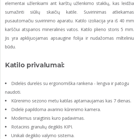
elementai užlenkiami ant karštų užlenkimo staklių, kas leidžia
sumažinti siūlių skaičių katile. Suvirinimas atliekamas
pusautomačiu suvirinimo aparatu. Katilo izoliacija yra iš 40 mm
karščiui atsparios mineralinės vatos. Katilo plieno storis 5 mm.
Jis yra apklijuojamas apsaugine folija ir nudažomas milteliniu
būdu.
Katilo privalumai:
Didelės durelės su ergonomiška rankena - lengva ir patogu
naudoti.
Kūrenimo sezono metu katilas aptarnaujamas kas 7 dienas.
Didelė papildoma avarinio kūrenimo kamera.
Modernus sraigtinis kuro padavimas.
Rotacinis granulių degiklis KIPI.
Unikali degiklio valymo sistema.