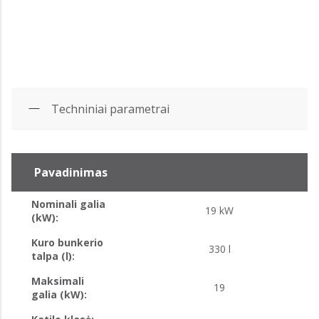
Techniniai parametrai
Pavadinimas
Nominali galia
19 kW
(kW):
Kuro bunkerio
330 l
talpa (l):
Maksimali
19
galia (kW):