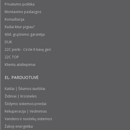
Privatumo politika
Montavimo paslaugos
Konsultacija
Radai kitur pigiau?
60d. grąžinimo garantija
DUK
22C perki - Circle K kavą geri
22C TOP
Klientu atsiliepimai
EL. PARDUOTUVĖ
Katilai | Šilumos siurbliai
Židiniai | Krosnelės
Šildymo sistemos priedai
Rekuperacija | Vėdinimas
Vandens ir nuotekų sistemos
Žalioji energetika