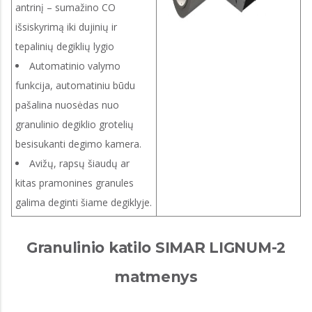
antrinį – sumažino CO
išsiskyrimą iki dujinių ir
tepalinių degiklių lygio
Automatinio valymo
funkcija, automatiniu būdu
pašalina nuosėdas nuo
granulinio degiklio grotelių
besisukanti degimo kamera.
Avižų, rapsų šiaudų ar
kitas pramonines granules
galima deginti šiame degiklyje.
Granulinio katilo SIMAR LIGNUM-2
matmenys