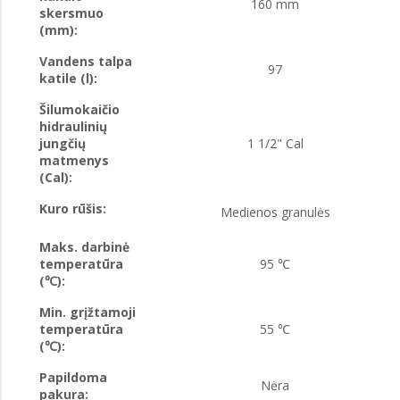
160 mm
skersmuo
(mm):
Vandens talpa
97
katile (l):
Šilumokaičio
hidraulinių
jungčių
1 1/2" Cal
matmenys
(Cal):
Kuro rūšis:
Medienos granulės
Maks. darbinė
temperatūra
95 ℃
(℃):
Min. grįžtamoji
temperatūra
55 ℃
(℃):
Papildoma
Nėra
pakura: