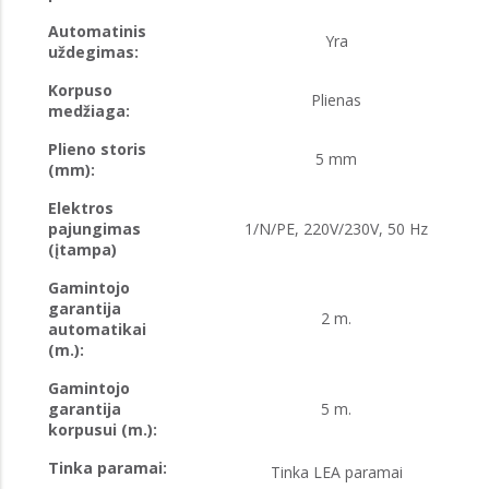
Automatinis
Yra
uždegimas:
Korpuso
Plienas
medžiaga:
Plieno storis
5 mm
(mm):
Elektros
pajungimas
1/N/PE, 220V/230V, 50 Hz
(įtampa)
Gamintojo
garantija
2 m.
automatikai
(m.):
Gamintojo
garantija
5 m.
korpusui (m.):
Tinka paramai:
Tinka LEA paramai