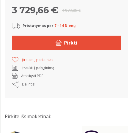
3 729,66 €
4 972,88 €
Pristatymas per
7 - 14 Dienų
Pirkti
Įtraukti į patikusias
Įtraukti į palyginimą
Atsisiųsti PDF
Dalintis
Pirkite išsimokėtinai: