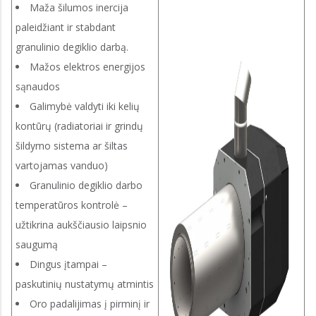
Maža šilumos inercija
paleidžiant ir stabdant
granulinio degiklio darbą.
Mažos elektros energijos
sąnaudos
Galimybė valdyti iki kelių
kontūrų (radiatoriai ir grindų
šildymo sistema ar šiltas
vartojamas vanduo)
Granulinio degiklio darbo
temperatūros kontrolė –
užtikrina aukščiausio laipsnio
saugumą
Dingus įtampai –
paskutinių nustatymų atmintis
Oro padalijimas į pirminį ir