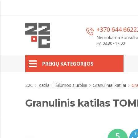
+370 644 6622
Nemokama konsulta
I-V, 08.30 - 17.00
PREKIŲ KATEGORIJOS
22C
Katilai | Šilumos siurbliai
Granuliniai katilai
Gra
Granulinis katilas TOM