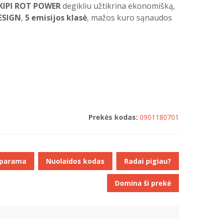
KIPI ROT POWER
degikliu užtikrina ekonomišką,
ESIGN
,
5 emisijos klasė
, mažos kuro sąnaudos
Prekės kodas:
0901180701
 parama
Nuolaidos kodas
Radai pigiau?
Domina ši prekė