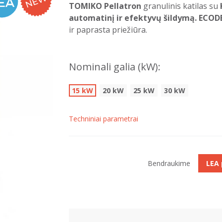
TOMIKO Pellatron
granulinis katilas su
automatinį ir efektyvų šildymą.
ECOD
ir paprasta priežiūra.
Nominali galia (kW):
15 kW
20 kW
25 kW
30 kW
Techniniai parametrai
Bendraukime
LEA