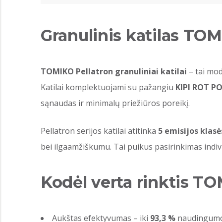
Granulinis katilas TOM
TOMIKO Pellatron granuliniai katilai
– tai mod
Katilai komplektuojami su pažangiu
KIPI ROT PO
sąnaudas ir minimalų priežiūros poreikį.
Pellatron serijos katilai atitinka
5 emisijos klasė
bei ilgaamžiškumu. Tai puikus pasirinkimas in
Kodėl verta rinktis TO
Aukštas efektyvumas – iki
93,3 %
naudingumo 