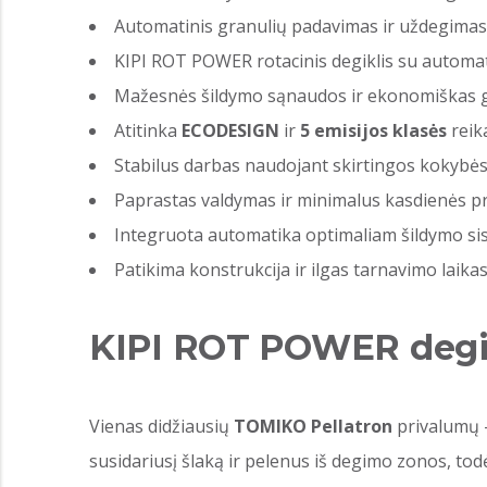
Automatinis granulių padavimas ir uždegimas
KIPI ROT POWER rotacinis degiklis su automat
Mažesnės šildymo sąnaudos ir ekonomiškas g
Atitinka
ECODESIGN
ir
5 emisijos klasės
reik
Stabilus darbas naudojant skirtingos kokybė
Paprastas valdymas ir minimalus kasdienės pr
Integruota automatika optimaliam šildymo si
Patikima konstrukcija ir ilgas tarnavimo laikas
KIPI ROT POWER degik
Vienas didžiausių
TOMIKO Pellatron
privalumų
susidariusį šlaką ir pelenus iš degimo zonos, to