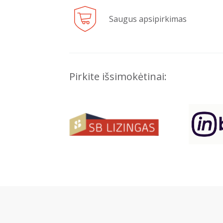
Saugus apsipirkimas
Pirkite išsimokėtinai: