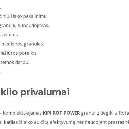
.
iniu šlako pašalinimu.
ranulių sunaudojimas.
alavimus.
s medienos granules.
iežiūros poreikis.
stemos darbui.
.
lio privalumai
 – komplektuojamas
KIPI ROT POWER
granulių degiklis. Ro
dėl katilas išlaiko aukštą efektyvumą net naudojant praste