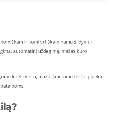
ekonomiškam ir komfortiškam namų šildymui.
 degimą, automatinį uždegimą, mažas kuro
gumo koeficientu, mažu išmetamų teršalų kiekiu
 patalpoms.
ilą?