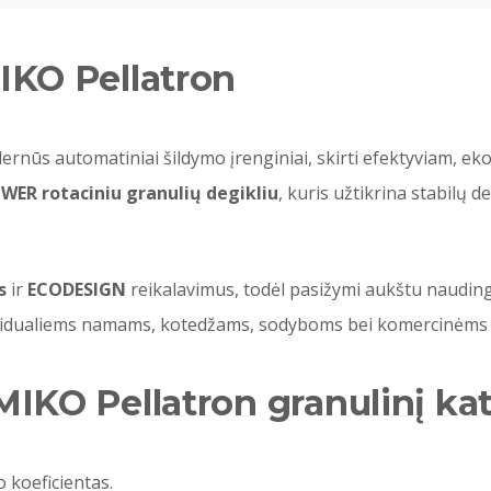
IKO Pellatron
ernūs automatiniai šildymo įrenginiai, skirti efektyviam, 
WER rotaciniu granulių degikliu
, kuris užtikrina stabilų
s
ir
ECODESIGN
reikalavimus, todėl pasižymi aukštu naudin
dividualiems namams, kotedžams, sodyboms bei komercinėms
MIKO Pellatron granulinį kat
koeficientas.