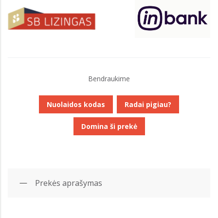
Bendraukime
Nuolaidos kodas
Radai pigiau?
Domina ši prekė
Prekės aprašymas