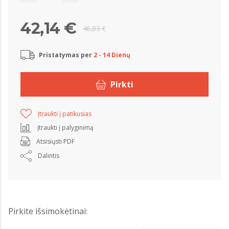
42,14 €
46,83 €
Pristatymas per
2 - 14 Dienų
Pirkti
Įtraukti į patikusias
Įtraukti į palyginimą
Atsisiųsti PDF
Dalintis
Pirkite išsimokėtinai: