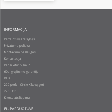
INFORMACIJA
Parduotuvės taisyklės
Privatumo politika
Montavimo paslaugos
Konsultacija
Radai kitur pigiau?
60d. grąžinimo garantija
DUK
22C perki - Circle K kavą geri
22C TOP
Klientu atsiliepimai
EL. PARDUOTUVĖ