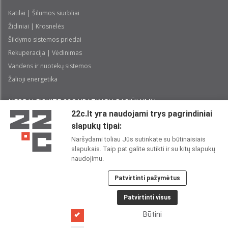
Katilai | Šilumos siurbliai
Židiniai | Krosnelės
Šildymo sistemos priedai
Rekuperacija | Vėdinimas
Vandens ir nuotekų sistemos
Žalioji energetika
NEPRALEISKITE 22С YPATINGŲ PASIŪLYMŲ:
22c.lt yra naudojami trys pagrindiniai
slapukų tipai:
Prenumeruoti
Naršydami toliau Jūs sutinkate su būtinaisiais
slapukais. Taip pat galite sutikti ir su kitų slapukų
Perskaičiau ir sutinku su 22C
Privatumo politika
naudojimu.
Patvirtinti pažymėtus
22C SOCIALINIUOSE TINKLUOSE:
Patvirtinti visus
Būtini