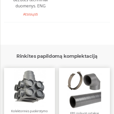
duomenys. ENG
Atsisiųsti
Rinkites papildomą komplektaciją
Kolektorinės paskirstymo
EPE izoliuoti ortakiai