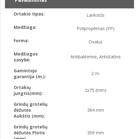
Pavadinimas
Ortakio tipas:
Lankstūs
Medžiaga:
Polipropilenas (PP)
Forma:
Ovalus
Medžiagos
Antibakterinė, Antistatinė
savybė:
Gamintojo
2 m.
garantija (m.):
Ortakių
2x75 (mm)
jungtis(mm):
Grindų grotelių
dėžutės
384 mm
Aukštis (mm):
Grindų grotelių
dėžutės Plotis
309 mm
(mm)