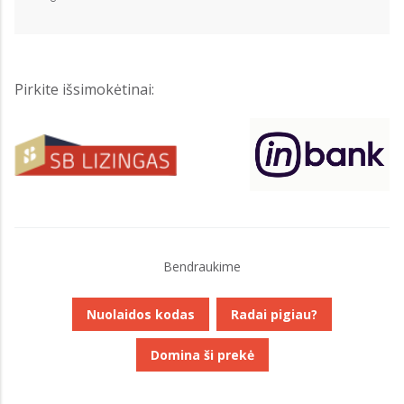
Pirkite išsimokėtinai:
Bendraukime
Nuolaidos kodas
Radai pigiau?
Domina ši prekė