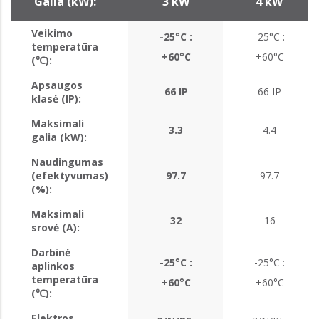
Galia (kW):
3 kW
4 kW
Veikimo
-25°C :
-25°C :
temperatūra
+60°C
+60°C
(℃):
Apsaugos
66 IP
66 IP
klasė (IP):
Maksimali
3.3
4.4
galia (kW):
Naudingumas
(efektyvumas)
97.7
97.7
(%):
Maksimali
32
16
srovė (A):
Darbinė
-25°C :
-25°C :
aplinkos
temperatūra
+60°C
+60°C
(℃):
Elektros