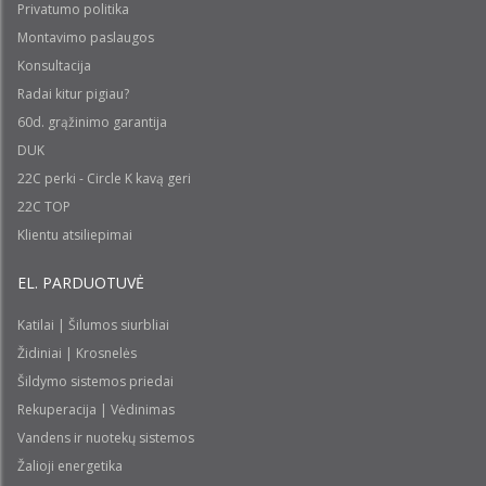
Privatumo politika
Montavimo paslaugos
Konsultacija
Radai kitur pigiau?
60d. grąžinimo garantija
DUK
22C perki - Circle K kavą geri
22C TOP
Klientu atsiliepimai
EL. PARDUOTUVĖ
Katilai | Šilumos siurbliai
Židiniai | Krosnelės
Šildymo sistemos priedai
Rekuperacija | Vėdinimas
Vandens ir nuotekų sistemos
Žalioji energetika