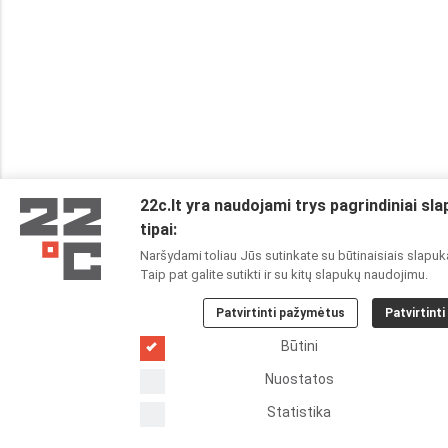
22c.lt yra naudojami trys pagrindiniai sl
tipai:
Naršydami toliau Jūs sutinkate su būtinaisiais slapuk
Taip pat galite sutikti ir su kitų slapukų naudojimu.
Patvirtinti pažymėtus
Patvirtinti
Būtini
Nuostatos
Statistika