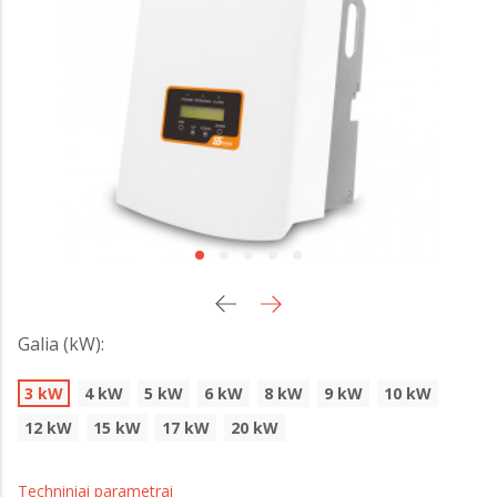
Galia (kW):
3 kW
4 kW
5 kW
6 kW
8 kW
9 kW
10 kW
12 kW
15 kW
17 kW
20 kW
Techniniai parametrai