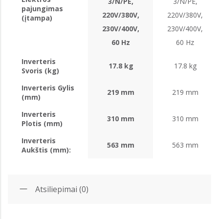
3/N/PE,
3/N/PE,
pajungimas
220V/380V,
220V/380V,
(įtampa)
230V/400V,
230V/400V,
60 Hz
60 Hz
Inverteris
17.8 kg
17.8 kg
Svoris (kg)
Inverteris Gylis
219 mm
219 mm
(mm)
Inverteris
310 mm
310 mm
Plotis (mm)
Inverteris
563 mm
563 mm
Aukštis (mm):
Atsiliepimai (0)