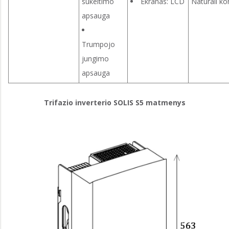
sukeitimo
Ekranas: LCD
Natūrali ko
apsauga
Trumpojo
jungimo
apsauga
Trifazio inverterio SOLIS S5 matmenys