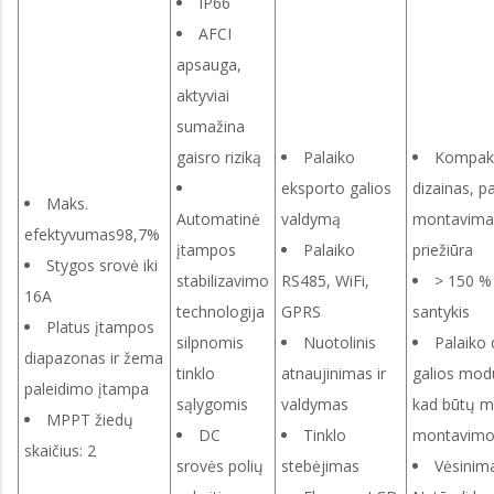
IP66
AFCI
apsauga,
aktyviai
sumažina
gaisro riziką
Palaiko
Kompakt
eksporto galios
dizainas, p
Maks.
Automatinė
valdymą
montavimas
efektyvumas98,7%
įtampos
Palaiko
priežiūra
Stygos srovė iki
stabilizavimo
RS485, WiFi,
> 150 %
16A
technologija
GPRS
santykis
Platus įtampos
silpnomis
Nuotolinis
Palaiko 
diapazonas ir žema
tinklo
atnaujinimas ir
galios modu
paleidimo įtampa
sąlygomis
valdymas
kad būtų 
MPPT žiedų
DC
Tinklo
montavimo 
skaičius: 2
srovės polių
stebėjimas
Vėsinim