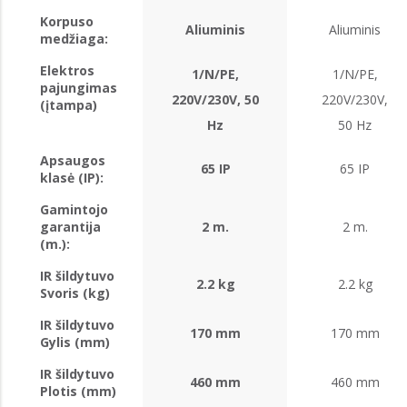
Korpuso
Aliuminis
Aliuminis
medžiaga:
Elektros
1/N/PE,
1/N/PE,
pajungimas
220V/230V, 50
220V/230V,
(įtampa)
Hz
50 Hz
Apsaugos
65 IP
65 IP
klasė (IP):
Gamintojo
garantija
2 m.
2 m.
(m.):
IR šildytuvo
2.2 kg
2.2 kg
Svoris (kg)
IR šildytuvo
170 mm
170 mm
Gylis (mm)
IR šildytuvo
460 mm
460 mm
Plotis (mm)