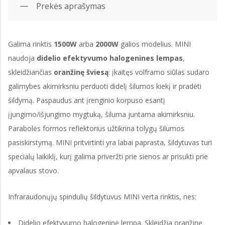
Prekės aprašymas
Galima rinktis
1500W
arba
2000W
galios modelius. MINI
naudoja
didelio efektyvumo halogenines lempas
,
skleidžiančias
oranžinę šviesą
: įkaitęs volframo siūlas sudaro
galimybes akimirksniu perduoti didelį šilumos kiekį ir pradėti
šildymą. Paspaudus ant įrenginio korpuso esantį
įjungimo/išjungimo mygtuką, šiluma juntama akimirksniu.
Parabolės formos reflektorius užtikrina tolygų šilumos
pasiskirstymą. MINI pritvirtinti yra labai paprasta, šildytuvas turi
specialų laikiklį, kurį galima priveržti prie sienos ar prisukti prie
apvalaus stovo.
Infraraudonųjų spindulių šildytuvus MINI verta rinktis, nes:
Didelio efektyvumo halogeninė lempa. Skleidžia oranžinę