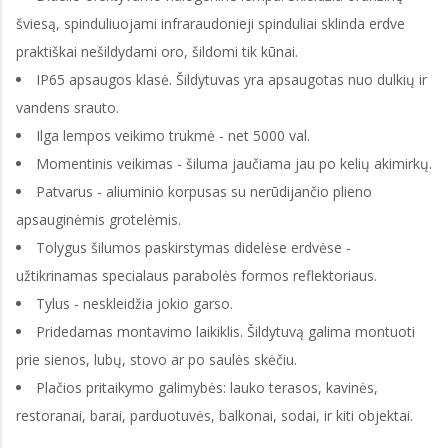
šviesą, spinduliuojami infraraudonieji spinduliai sklinda erdve
praktiškai nešildydami oro, šildomi tik kūnai.
IP65 apsaugos klasė. Šildytuvas yra apsaugotas nuo dulkių ir
vandens srauto.
Ilga lempos veikimo trukmė - net 5000 val.
Momentinis veikimas - šiluma jaučiama jau po kelių akimirkų.
Patvarus - aliuminio korpusas su nerūdijančio plieno
apsauginėmis grotelėmis.
Tolygus šilumos paskirstymas didelėse erdvėse -
užtikrinamas specialaus parabolės formos reflektoriaus.
Tylus - neskleidžia jokio garso.
Pridedamas montavimo laikiklis. Šildytuvą galima montuoti
prie sienos, lubų, stovo ar po saulės skėčiu.
Plačios pritaikymo galimybės: lauko terasos, kavinės,
restoranai, barai, parduotuvės, balkonai, sodai, ir kiti objektai.