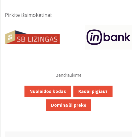
Pirkite išsimokėtinai:
Bendraukime
Nuolaidos kodas
Radai pigiau?
Domina ši prekė