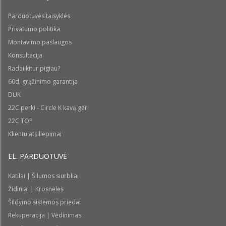
Parduotuvės taisyklės
Privatumo politika
Montavimo paslaugos
Konsultacija
Radai kitur pigiau?
60d. grąžinimo garantija
DUK
22C perki - Circle K kavą geri
22C TOP
Klientu atsiliepimai
EL. PARDUOTUVĖ
Katilai | Šilumos siurbliai
Židiniai | Krosnelės
Šildymo sistemos priedai
Rekuperacija | Vėdinimas