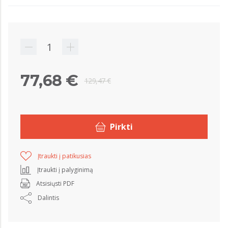
77,68 €
129,47 €
Pirkti
Įtraukti į patikusias
Įtraukti į palyginimą
Atsisiųsti PDF
Dalintis