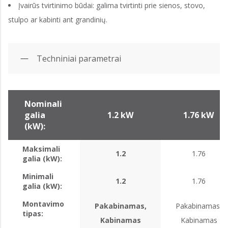
Įvairūs tvirtinimo būdai: galima tvirtinti prie sienos, stovo,
stulpo ar kabinti ant grandinių.
Techniniai parametrai
Nominali
galia
1.2 kW
1.76 kW
(kW):
Maksimali
1.2
1.76
galia (kW):
Minimali
1.2
1.76
galia (kW):
Montavimo
Pakabinamas,
Pakabinamas,
tipas:
Kabinamas
Kabinamas