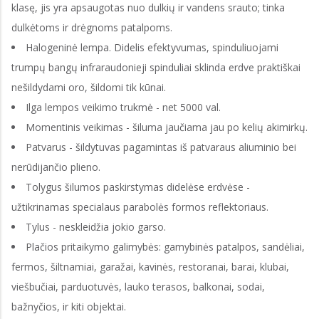
klasę, jis yra apsaugotas nuo dulkių ir vandens srauto; tinka
dulkėtoms ir drėgnoms patalpoms.
Halogeninė lempa. Didelis efektyvumas, spinduliuojami
trumpų bangų infraraudonieji spinduliai sklinda erdve praktiškai
nešildydami oro, šildomi tik kūnai.
Ilga lempos veikimo trukmė - net 5000 val.
Momentinis veikimas - šiluma jaučiama jau po kelių akimirkų.
Patvarus - šildytuvas pagamintas iš patvaraus aliuminio bei
nerūdijančio plieno.
Tolygus šilumos paskirstymas didelėse erdvėse -
užtikrinamas specialaus parabolės formos reflektoriaus.
Tylus - neskleidžia jokio garso.
Plačios pritaikymo galimybės: gamybinės patalpos, sandėliai,
fermos, šiltnamiai, garažai, kavinės, restoranai, barai, klubai,
viešbučiai, parduotuvės, lauko terasos, balkonai, sodai,
bažnyčios, ir kiti objektai.