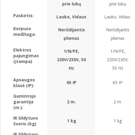
prie lubų
prie lubų
Paskirtis:
Lauko, Vidaus
Lauko, Vidaus
Korpuso
Nerūdijantis
Nerūdijantis
medžiaga:
plienas
plienas
Elektros
1/N/PE,
1/N/PE,
pajungimas
220V/230V, 50
220V/230V,
(įtampa)
Hz
50 Hz
Apsaugos
65 IP
65 IP
klasė (IP):
Gamintojo
garantija
2 m.
2 m.
(m.):
IR šildytuvo
1 kg
1 kg
Svoris (kg)
IR šildytuvo