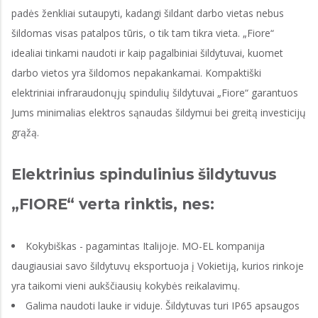
padės ženkliai sutaupyti, kadangi šildant darbo vietas nebus
šildomas visas patalpos tūris, o tik tam tikra vieta. „Fiore“
idealiai tinkami naudoti ir kaip pagalbiniai šildytuvai, kuomet
darbo vietos yra šildomos nepakankamai. Kompaktiški
elektriniai infraraudonųjų spindulių šildytuvai „Fiore“ garantuos
Jums minimalias elektros sąnaudas šildymui bei greitą investicijų
grąžą.
Elektrinius spindulinius šildytuvus
„FIORE“ verta rinktis, nes:
Kokybiškas - pagamintas Italijoje. MO-EL kompanija
daugiausiai savo šildytuvų eksportuoja į Vokietiją, kurios rinkoje
yra taikomi vieni aukščiausių kokybės reikalavimų.
Galima naudoti lauke ir viduje. Šildytuvas turi IP65 apsaugos