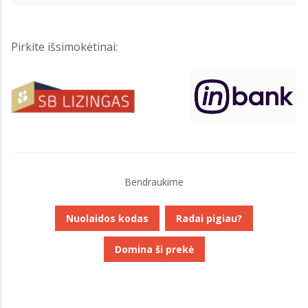
Pirkite išsimokėtinai:
Bendraukime
Nuolaidos kodas
Radai pigiau?
Domina ši prekė