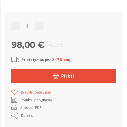
98,00 €
163,35 €
Pristatymas per
2 - 7 Dienų
Pirkti
Įtraukti į patikusias
Įtraukti į palyginimą
Atsisiųsti PDF
Dalintis