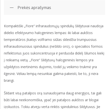
Prekės aprašymas
Kompaktiški „Fiore“ infraraudonųjų spindulių šildytuvai naudoja
didelio efektyvumo halogenines lempas: iki labai aukštos
temperatūros įkaitęs volframo siūlas skleidžia trumpuosius
infraraudonuosius spindulius (nešildo oro), o specialios formos
reflektorius juos sukoncentruoja ir perduoda didelį šilumos kiekį
į reikiamą vietą. „Fiore“ šildytuvų halogeninės lempos yra
užpildytos inertinėmis dujomis, todėl jų veikimo trukmė yra
ilgesnė. Vėliau lempą nesunkiai galima pakeisti, be to, ji nėra
brangi.
Šildant visą patalpos orą sunaudojama daug energijos, tai gali
būti labai neekonomiška, ypač jei patalpos aukštos ar blogai
izoliuotos. Tokiu atveju verta rinktis spindulinius šildytuvus. Jie