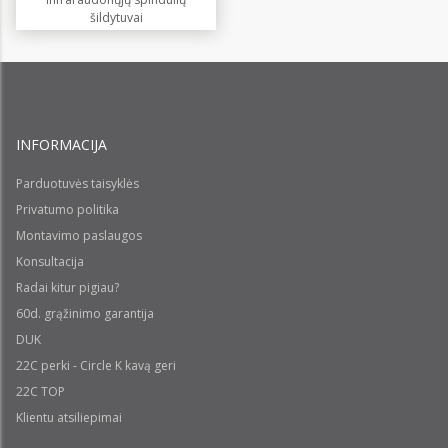
šildytuvai
INFORMACIJA
Parduotuvės taisyklės
Privatumo politika
Montavimo paslaugos
Konsultacija
Radai kitur pigiau?
60d. grąžinimo garantija
DUK
22C perki - Circle K kavą geri
22C TOP
Klientu atsiliepimai