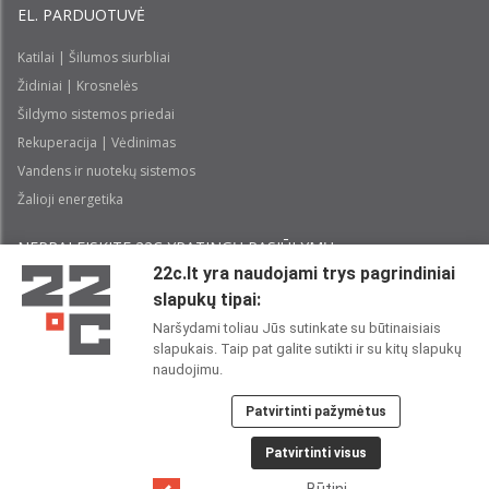
EL. PARDUOTUVĖ
Katilai | Šilumos siurbliai
Židiniai | Krosnelės
Šildymo sistemos priedai
Rekuperacija | Vėdinimas
Vandens ir nuotekų sistemos
Žalioji energetika
NEPRALEISKITE 22С YPATINGŲ PASIŪLYMŲ:
22c.lt yra naudojami trys pagrindiniai
slapukų tipai:
Prenumeruoti
Naršydami toliau Jūs sutinkate su būtinaisiais
slapukais. Taip pat galite sutikti ir su kitų slapukų
Perskaičiau ir sutinku su 22C
Privatumo politika
naudojimu.
Patvirtinti pažymėtus
22C SOCIALINIUOSE TINKLUOSE:
Patvirtinti visus