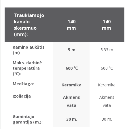
Traukiamojo
kanalo
140
140
skersmuo
mm
mm
(mm):
Kamino aukštis
5 m
5.33 m
(m)
Maks. darbinė
temperatūra
600 ℃
600 ℃
(℃):
Medžiaga:
Keramika
Keramika
Izoliacija
Akmens
Akmens
vata
vata
Gamintojo
30 m.
30 m.
garantija (m.):