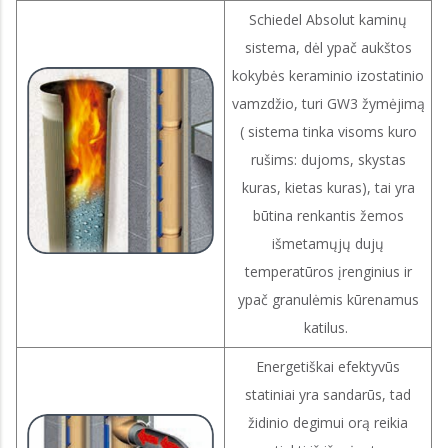
Schiedel Absolut kaminų
sistema, dėl ypač aukštos
kokybės keraminio izostatinio
vamzdžio, turi GW3 žymėjimą
( sistema tinka visoms kuro
rušims: dujoms, skystas
kuras, kietas kuras), tai yra
būtina renkantis žemos
išmetamųjų dujų
temperatūros įrenginius ir
ypač granulėmis kūrenamus
katilus.
Energetiškai efektyvūs
statiniai yra sandarūs, tad
židinio degimui orą reikia