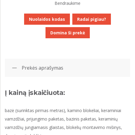
Bendraukime
Nuolaidos kodas
Radai pigiau?
Domina ši prekė
Prekės aprašymas
Į kainą įskaičiuota:
bazė (surinktas pirmas metras), kamino blokeliai, keraminiai
vamzdžiai, prijungimo paketas, bazinis paketas, keraminių
vamzdžių jungiamasis glaistas, blokelių montavimo mišinys,