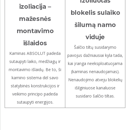
Izoliuotas
izoliacija –
blokelis sulaiko
mažesnės
šilumą namo
montavimo
viduje
išlaidos
Šalčio tiltų susidarymo
Kaminas ABSOLUT padeda
pavojus dažniausiai kyla tada,
sutaupyti laiko, medžiagų ir
kai įranga neeksploatuojama
montavimo išlaidų. Be to, ši
(kaminas nenaudojamas).
kamino sistema dėl savo
Nenaudojimo atveju blokelių
statybinės konstrukcijos ir
išilginiuose kanaluose
veikimo principo padeda
susidaro šalčio tiltas.
sutaupyti energijos.