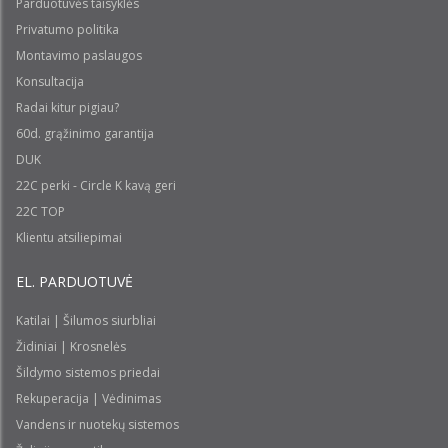
Parduotuvės taisyklės
Privatumo politika
Montavimo paslaugos
Konsultacija
Radai kitur pigiau?
60d. grąžinimo garantija
DUK
22C perki - Circle K kavą geri
22C TOP
Klientu atsiliepimai
EL. PARDUOTUVĖ
Katilai | Šilumos siurbliai
Židiniai | Krosnelės
Šildymo sistemos priedai
Rekuperacija | Vėdinimas
Vandens ir nuotekų sistemos