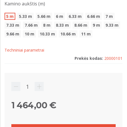
Kamino aukštis (m)
5 m
5.33 m
5.66 m
6 m
6.33 m
6.66 m
7 m
7.33 m
7.66 m
8 m
8.33 m
8.66 m
9 m
9.33 m
9.66 m
10 m
10.33 m
10.66 m
11 m
Techniniai parametrai
Prekės kodas:
20000101
1 464,00 €