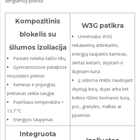
dengiamoji plokštė
Kompozitinis
W3G patikra
blokelis su
Universalus W3G
reikalavimą atitinkantis,
šilumos izoliacija
energiją taupantis kaminas,
Pastate nelieka šalčio tiltų
skirtas kietam, skystam ir
Gyvenamosiose patalpose
dujiniam kurui.
nesusidaro pelėsio
Jį siūloma rinktis naudojant
Kaminas ir prijungtas
skystąjį kurą, dujas arba bet
prietaisas veikia saugiai
kokios rūšies biomasės kurą,
Paviršiaus temperatūra =
pvz., granules, malkas ar
13,7 °C
pjuvenas.
Energijos taupymas
Integruota