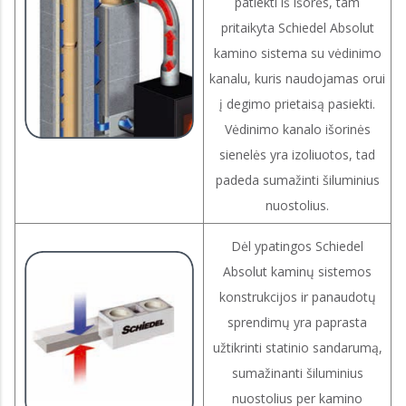
patiekti iš išorės, tam
pritaikyta Schiedel Absolut
kamino sistema su vėdinimo
kanalu, kuris naudojamas orui
į degimo prietaisą pasiekti.
Vėdinimo kanalo išorinės
sienelės yra izoliuotos, tad
padeda sumažinti šiluminius
nuostolius.
Dėl ypatingos Schiedel
Absolut kaminų sistemos
konstrukcijos ir panaudotų
sprendimų yra paprasta
užtikrinti statinio sandarumą,
sumažinanti šiluminius
nuostolius per kamino