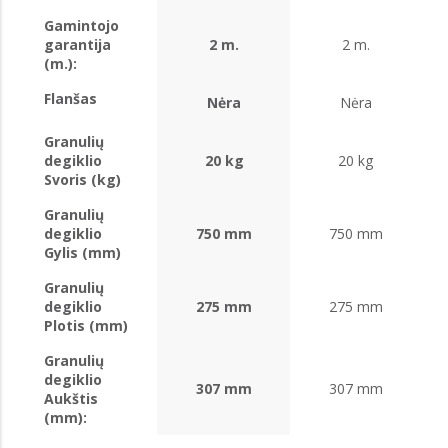
Gamintojo
garantija
2 m.
2 m.
(m.):
Flanšas
Nėra
Nėra
Granulių
degiklio
20 kg
20 kg
Svoris (kg)
Granulių
degiklio
750 mm
750 mm
Gylis (mm)
Granulių
degiklio
275 mm
275 mm
Plotis (mm)
Granulių
degiklio
307 mm
307 mm
Aukštis
(mm):