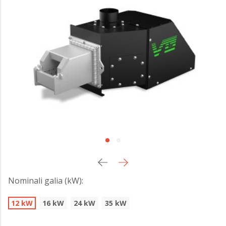
Nominali galia (kW):
12 kW
16 kW
24 kW
35 kW