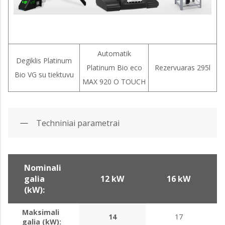
Automatik
Degiklis Platinum
Platinum Bio eco
Rezervuaras 295l
Bio VG su tiektuvu
MAX 920 O TOUCH
Techniniai parametrai
Nominali
galia
12 kW
16 kW
(kW):
Maksimali
14
17
galia (kW):