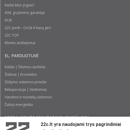
Radai kitur pigiau?
60d. grąžinimo garantija
DUK
22C perki - Circle K kavą geri
22C TOP
Klientu atsiliepimai
EL. PARDUOTUVĖ
Katilai | Šilumos siurbliai
Židiniai | Krosnelės
Šildymo sistemos priedai
Rekuperacija | Vėdinimas
Vandens ir nuotekų sistemos
Žalioji energetika
NEPRALEISKITE 22С YPATINGŲ PASIŪLYMŲ:
22c.lt yra naudojami trys pagrindiniai