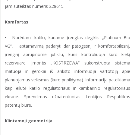
jam suteiktas numeris 228615.
Komfortas
Norėdami katilo, kuriame įrengtas degiklis „Platinum Bio
VG“, aptarnavimą padaryti dar patogesnį ir komfortabilesnį,
įrenginį aprūpinome jutikliu, kuris kontroliuoja kuro kiekį
rezervuare. Įmonės „KOSTRZEWA“ sukonstruota sistema
matuoja ir gerokai iš anksto informuoja vartotoją apie
planuojamus veiksmus (kuro pripildymą). Informacija pateikiama
kaip eilutė katilo reguliatoriaus ir kambarinio reguliatoriaus
ekrane. Sprendimas užpatentuotas Lenkijos Respublikos
patentų biure.
KIintamoji geometrija