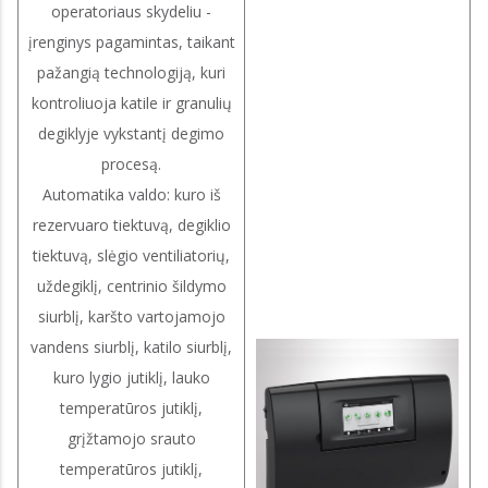
operatoriaus skydeliu -
įrenginys pagamintas, taikant
pažangią technologiją, kuri
kontroliuoja katile ir granulių
degiklyje vykstantį degimo
procesą.
Automatika valdo: kuro iš
rezervuaro tiektuvą, degiklio
tiektuvą, slėgio ventiliatorių,
uždegiklį, centrinio šildymo
siurblį, karšto vartojamojo
vandens siurblį, katilo siurblį,
kuro lygio jutiklį, lauko
temperatūros jutiklį,
grįžtamojo srauto
temperatūros jutiklį,