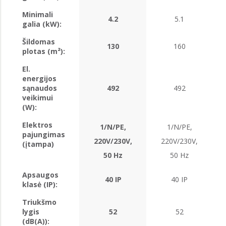
Minimali
4.2
5.1
galia (kW):
Šildomas
130
160
plotas (m²):
El.
energijos
sąnaudos
492
492
veikimui
(W):
Elektros
1/N/PE,
1/N/PE,
pajungimas
220V/230V,
220V/230V,
(įtampa)
50 Hz
50 Hz
Apsaugos
40 IP
40 IP
klasė (IP):
Triukšmo
lygis
52
52
(dB(A)):