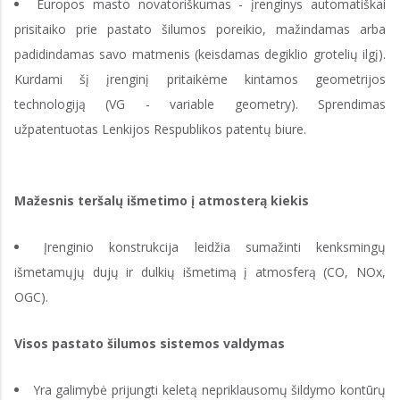
Europos masto novatoriškumas - įrenginys automatiškai
prisitaiko prie pastato šilumos poreikio, mažindamas arba
padidindamas savo matmenis (keisdamas degiklio grotelių ilgį).
Kurdami šį įrenginį pritaikėme kintamos geometrijos
technologiją (VG - variable geometry). Sprendimas
užpatentuotas Lenkijos Respublikos patentų biure.
Mažesnis teršalų išmetimo į atmosterą kiekis
Įrenginio konstrukcija leidžia sumažinti kenksmingų
išmetamųjų dujų ir dulkių išmetimą į atmosferą (CO, NOx,
OGC).
Visos pastato šilumos sistemos valdymas
Yra galimybė prijungti keletą nepriklausomų šildymo kontūrų