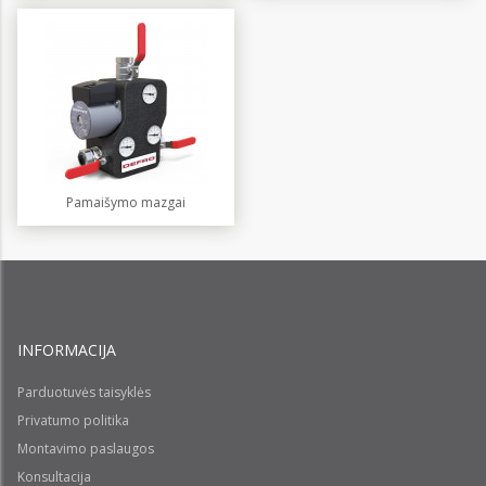
Pamaišymo mazgai
INFORMACIJA
Parduotuvės taisyklės
Privatumo politika
Montavimo paslaugos
Konsultacija