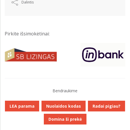
Dalintis
Pirkite išsimokėtinai:
Bendraukime
LEA parama
Nuolaidos kodas
Radai pigiau?
Domina ši prekė