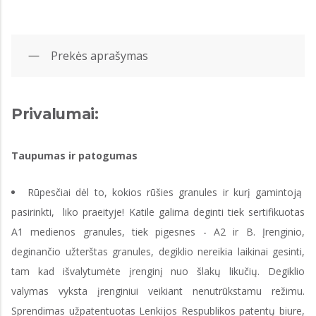
Prekės aprašymas
Privalumai:
Taupumas ir patogumas
Rūpesčiai dėl to, kokios rūšies granules ir kurį gamintoją
pasirinkti, liko praeityje! Katile galima deginti tiek sertifikuotas
A1 medienos granules, tiek pigesnes - A2 ir B. Įrenginio,
deginančio užterštas granules, degiklio nereikia laikinai gesinti,
tam kad išvalytumėte įrenginį nuo šlakų likučių. Degiklio
valymas vyksta įrenginiui veikiant nenutrūkstamu režimu.
Sprendimas užpatentuotas Lenkijos Respublikos patentų biure,