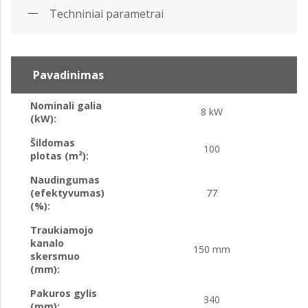
Techniniai parametrai
Pavadinimas
Nominali galia
8 kW
(kW):
Šildomas
100
plotas (m²):
Naudingumas
(efektyvumas)
77
(%):
Traukiamojo
kanalo
150 mm
skersmuo
(mm):
Pakuros gylis
340
(mm):