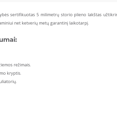
bės sertifikuotas 5 milimetrų storio plieno lakštas užtikr
aminiui net ketverių metų garantinį laikotarpį.
lumai:
 žiemos režimais.
mo kryptis.
liatorių.
.