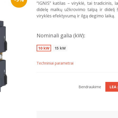
“IGNIS” katilas – viryklė, tai tradicinis, 
didelę malkų užkrovimo talpą ir didelį š
viryklės efektyvumą ir ilgą degimo laiką.
Nominali galia (kW):
10 kW
15 kW
Techniniai parametrai
Bendraukime
LEA