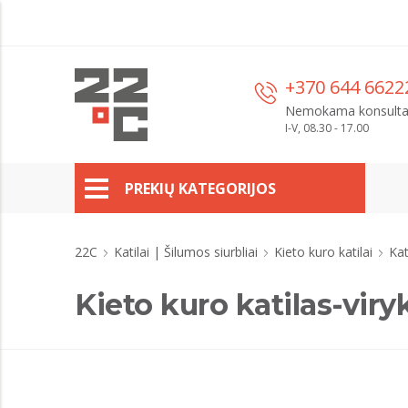
+370 644 6622
Nemokama konsulta
I-V, 08.30 - 17.00
PREKIŲ KATEGORIJOS
22C
Katilai | Šilumos siurbliai
Kieto kuro katilai
Kat
Kieto kuro katilas-vi