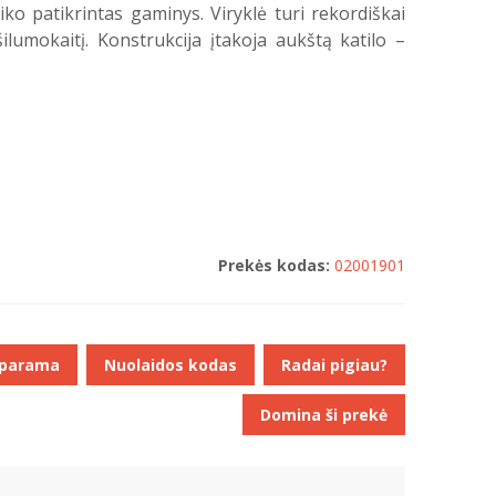
laiko patikrintas gaminys. Viryklė turi rekordiškai
ilumokaitį. Konstrukcija įtakoja aukštą katilo –
Prekės kodas:
02001901
 parama
Nuolaidos kodas
Radai pigiau?
Domina ši prekė