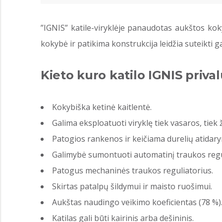
”IGNIS” katile-viryklėje panaudotas aukštos koky
kokybė ir patikima konstrukcija leidžia suteikti g
Kieto kuro katilo IGNIS priva
Kokybiška ketinė kaitlentė.
Galima eksploatuoti viryklę tiek vasaros, tiek
Patogios rankenos ir keičiama durelių atidary
Galimybė sumontuoti automatinį traukos regu
Patogus mechaninės traukos reguliatorius.
Skirtas patalpų šildymui ir maisto ruošimui.
Aukštas naudingo veikimo koeficientas (78 %)
Katilas gali būti kairinis arba dešininis.