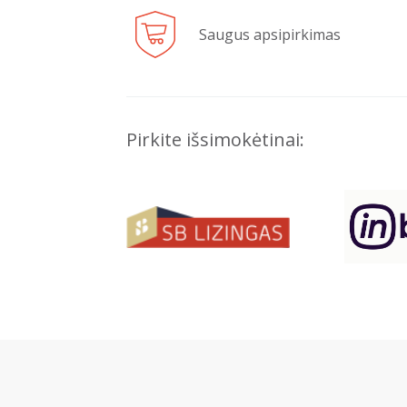
Saugus apsipirkimas
Pirkite išsimokėtinai: