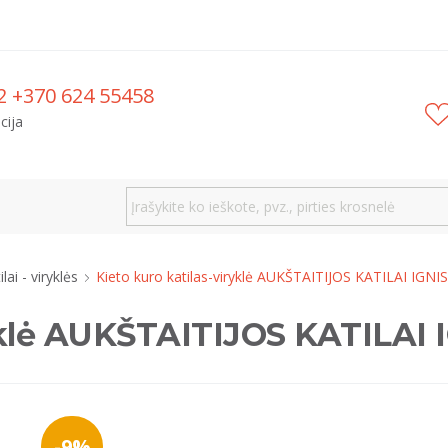
2 +370 624 55458
cija
ilai - viryklės
Kieto kuro katilas-viryklė AUKŠTAITIJOS KATILAI IGNIS
ryklė AUKŠTAITIJOS KATILAI 
-9%