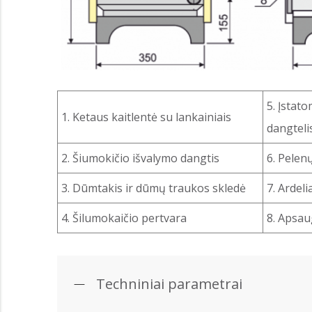
5. Įstat
1. Ketaus kaitlentė su lankainiais
dangteli
2. Šiumokičio išvalymo dangtis
6. Pelenų
3. Dūmtakis ir dūmų traukos skledė
7. Ardeli
4. Šilumokaičio pertvara
8. Apsau
Techniniai parametrai