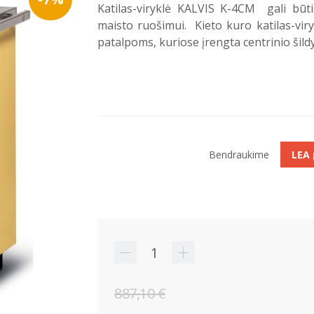
Katilas-viryklė KALVIS K-4CM gali būt
maisto ruošimui. Kieto kuro katilas-vir
patalpoms, kuriose įrengta centrinio šil
Bendraukime
LEA
887,10 €