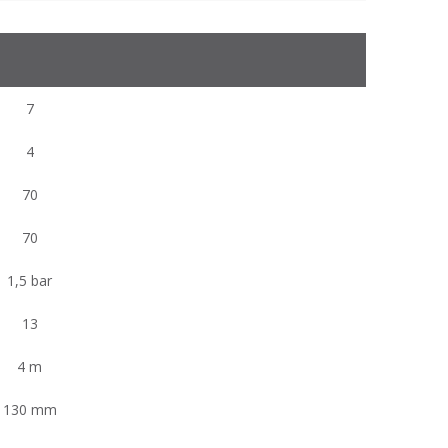
7
4
70
70
1,5 bar
13
4 m
130 mm