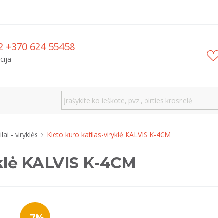
2 +370 624 55458
cija
ilai - viryklės
Kieto kuro katilas-viryklė KALVIS K-4CM
yklė KALVIS K-4CM
-7%