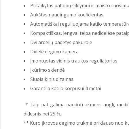
Pritaikytas patalpų šildymui ir maisto ruošimu
Aukštas naudingumo koeficientas
Automatiškai reguliuojama katilo temperatūr
Kompaktiškas, lengvai telpa nedidelėse patal
Dvi ardelių padėtys pakuroje
Didelė degimo kamera
Įmontuotas vidinis traukos reguliatorius
Įkūrimo sklendė
Šiuolaikinis dizainas
Garantija katilo korpusui 4 metai
* Taip pat galima naudoti akmens anglį, medie
didesnis nei 25 %.
** Kuro įkrovos degimo trukmė priklauso nuo kur