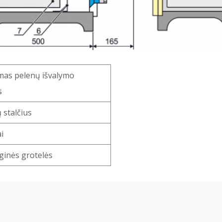
omas pelenų išvalymo
s
 stalčius
ai
ginės grotelės