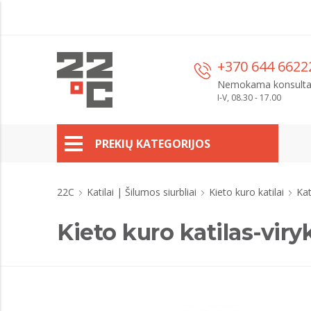
+370 644 6622
Nemokama konsulta
I-V, 08.30 - 17.00
PREKIŲ KATEGORIJOS
22C
Katilai | Šilumos siurbliai
Kieto kuro katilai
Kat
Kieto kuro katilas-vir