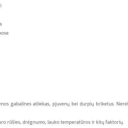
i
a
pose
nos gabalines atliekas, pjuvenų bei durpių briketus. Ne
o rūšies, drėgnumo, lauko temperatūros ir kitų faktorių.