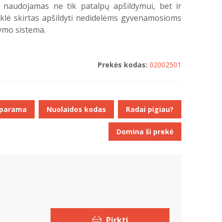
i naudojamas ne tik patalpų apšildymui, bet ir
yklė skirtas apšildyti nedidelėms gyvenamosioms
dymo sistema.
Prekės kodas:
02002501
 parama
Nuolaidos kodas
Radai pigiau?
Domina ši prekė
Pirkti