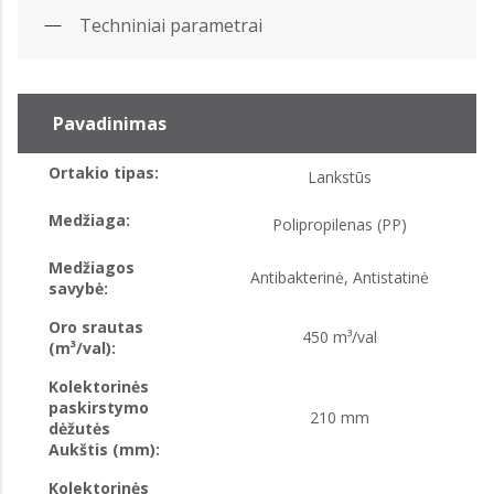
Techniniai parametrai
Pavadinimas
Ortakio tipas:
Lankstūs
Medžiaga:
Polipropilenas (PP)
Medžiagos
Antibakterinė, Antistatinė
savybė:
Oro srautas
450 m³/val
(m³/val):
Kolektorinės
paskirstymo
210 mm
dėžutės
Aukštis (mm):
Kolektorinės