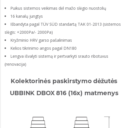
Puikus sistemos veikimas dėl mažo slėgio nuostolių
16 kanalų jungtys
Išbandyta pagal TÜV SÜD standartą TAK 01-2013 (sistemos
slėgis: +2000Pa/- 2000Pa)
Kryžminio HRV garso pašalinimas
Kelios tikrinimo angos pagal DN180
Lengva išvalyti sistemą ir pertvarkyti srauto ribotuvus
(renovacija)
Kolektorinės paskirstymo dėžutės
UBBINK DBOX 816 (16x) matmenys