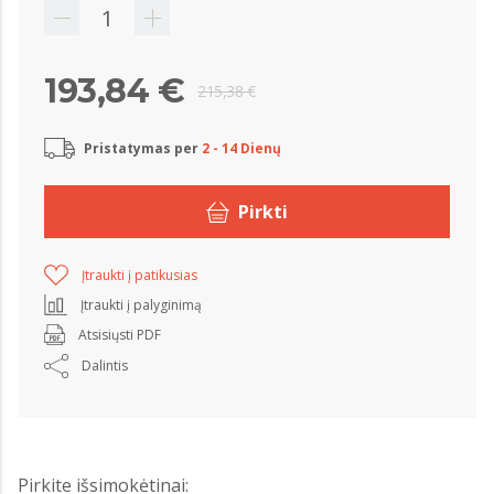
193,84 €
215,38 €
Pristatymas per
2 - 14 Dienų
Pirkti
Įtraukti į patikusias
Įtraukti į palyginimą
Atsisiųsti PDF
Dalintis
Pirkite išsimokėtinai: