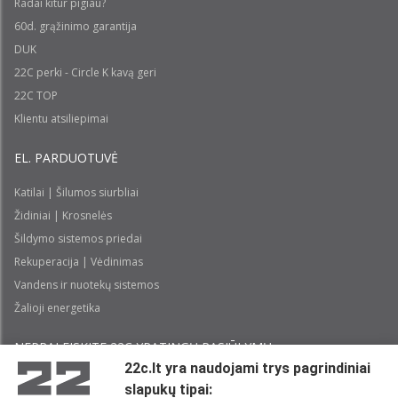
Radai kitur pigiau?
60d. grąžinimo garantija
DUK
22C perki - Circle K kavą geri
22C TOP
Klientu atsiliepimai
EL. PARDUOTUVĖ
Katilai | Šilumos siurbliai
Židiniai | Krosnelės
Šildymo sistemos priedai
Rekuperacija | Vėdinimas
Vandens ir nuotekų sistemos
Žalioji energetika
NEPRALEISKITE 22С YPATINGŲ PASIŪLYMŲ:
22c.lt yra naudojami trys pagrindiniai
slapukų tipai:
Prenumeruoti