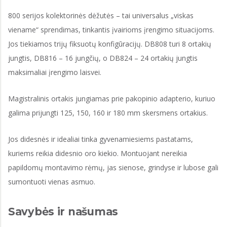
800 serijos kolektorinės dėžutės – tai universalus „viskas
viename“ sprendimas, tinkantis įvairioms įrengimo situacijoms.
Jos tiekiamos trijų fiksuotų konfigūracijų. DB808 turi 8 ortakių
jungtis, DB816 – 16 jungčių, o DB824 – 24 ortakių jungtis
maksimaliai įrengimo laisvei.
Magistralinis ortakis jungiamas prie pakopinio adapterio, kuriuo
galima prijungti 125, 150, 160 ir 180 mm skersmens ortakius.
Jos didesnės ir idealiai tinka gyvenamiesiems pastatams,
kuriems reikia didesnio oro kiekio. Montuojant nereikia
papildomų montavimo rėmų, jas sienose, grindyse ir lubose gali
sumontuoti vienas asmuo.
Savybės ir našumas