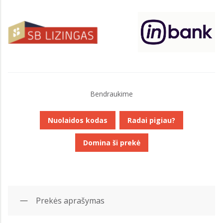
Bendraukime
Nuolaidos kodas
Radai pigiau?
Domina ši prekė
Prekės aprašymas