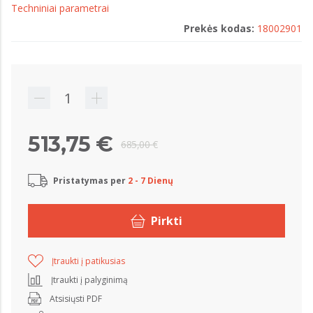
Techniniai parametrai
Prekės kodas:
18002901
513,75 €
685,00 €
Pristatymas per
2 - 7 Dienų
Pirkti
Įtraukti į patikusias
Įtraukti į palyginimą
Atsisiųsti PDF