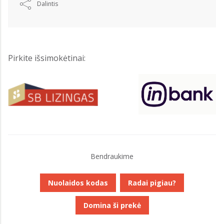
Dalintis
Pirkite išsimokėtinai:
Bendraukime
Nuolaidos kodas
Radai pigiau?
Domina ši prekė