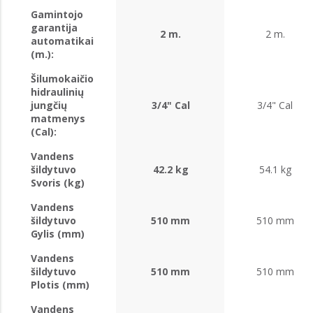
Gamintojo
garantija
2 m.
2 m.
automatikai
(m.):
Šilumokaičio
hidraulinių
jungčių
3/4" Cal
3/4" Cal
matmenys
(Cal):
Vandens
šildytuvo
42.2 kg
54.1 kg
Svoris (kg)
Vandens
šildytuvo
510 mm
510 mm
Gylis (mm)
Vandens
šildytuvo
510 mm
510 mm
Plotis (mm)
Vandens