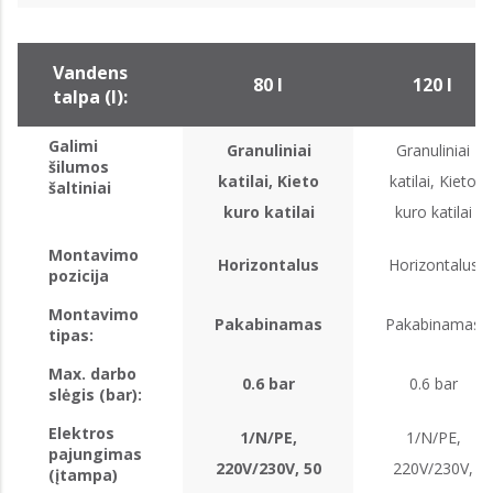
Vandens
80 l
120 l
talpa (l):
Galimi
Granuliniai
Granuliniai
šilumos
katilai, Kieto
katilai, Kieto
šaltiniai
kuro katilai
kuro katilai
Montavimo
Horizontalus
Horizontalus
pozicija
Montavimo
Pakabinamas
Pakabinamas
tipas:
Max. darbo
0.6 bar
0.6 bar
slėgis (bar):
Elektros
1/N/PE,
1/N/PE,
pajungimas
220V/230V, 50
220V/230V,
(įtampa)