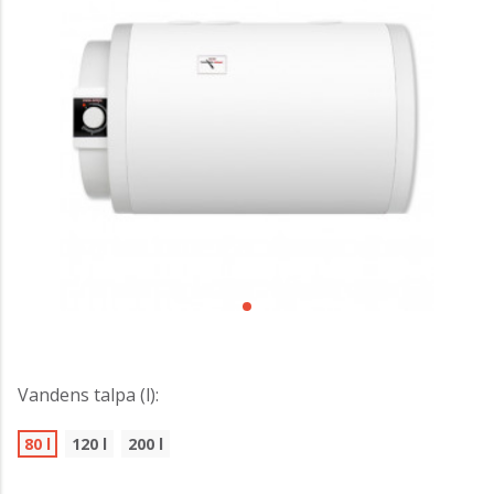
Vandens talpa (l):
80 l
120 l
200 l