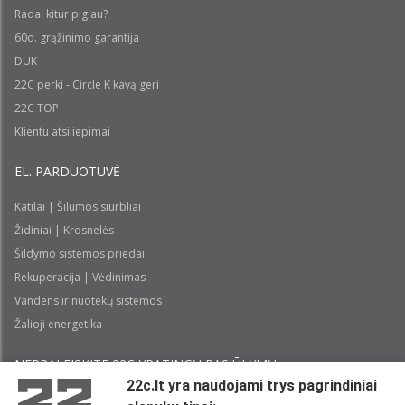
Radai kitur pigiau?
60d. grąžinimo garantija
DUK
22C perki - Circle K kavą geri
22C TOP
Klientu atsiliepimai
EL. PARDUOTUVĖ
Katilai | Šilumos siurbliai
Židiniai | Krosnelės
Šildymo sistemos priedai
Rekuperacija | Vėdinimas
Vandens ir nuotekų sistemos
Žalioji energetika
NEPRALEISKITE 22С YPATINGŲ PASIŪLYMŲ:
22c.lt yra naudojami trys pagrindiniai