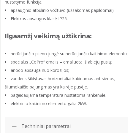
nustatymo funkcija;
apsauginio atbulinio vožtuvo (užsakomas papildomai);
Elektros apsaugos klasė IP25.
Ilgaamžį veikimą užtikrina:
nerūdijančio plieno jungė su nerūdijančiu kaitinimo elementu;
specialus „CoPro“ emalis – emaliuota iš abiejų pusių;
anodo apsauga nuo korozijos;
vandens šildytuvas horizontaliai kabinamas ant sienos,
šilumokaičio pajungimas yra kairėje pusėje.
pageidaujama temperatūra nustatoma rankenėle.
elektrinio kaitinimo elemento galia 2kW.
Techniniai parametrai