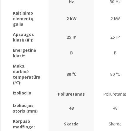
Hz
50 Hz
Kaitinimo
elementų
2 kW
2 kW
galia
Apsaugos
25 IP
25 IP
klasė (IP):
Energetinė
B
B
klasė:
Maks.
darbinė
80 ℃
80 ℃
temperatūra
(℃):
Izoliacija
Poliuretanas
Poliuretanas
Izoliacijos
48
48
storis (mm)
Korpuso
Skarda
Skarda
medžiaga: