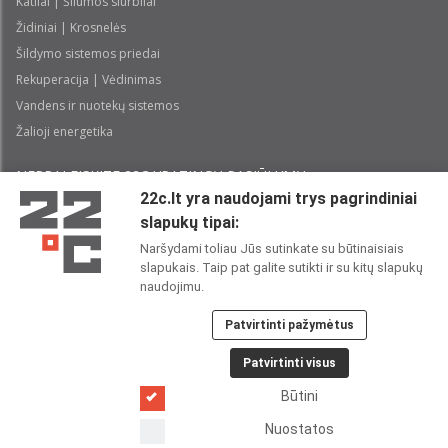
Katilai | Šilumos siurbliai
Židiniai | Krosnelės
Šildymo sistemos priedai
Rekuperacija | Vėdinimas
Vandens ir nuotekų sistemos
Žalioji energetika
NEPRALEISKITE 22С YPATINGŲ PASIŪLYMŲ:
22c.lt yra naudojami trys pagrindiniai
slapukų tipai:
Prenumeruoti
Naršydami toliau Jūs sutinkate su būtinaisiais
slapukais. Taip pat galite sutikti ir su kitų slapukų
Perskaičiau ir sutinku su 22C
Privatumo politika
naudojimu.
Patvirtinti pažymėtus
22C SOCIALINIUOSE TINKLUOSE:
Patvirtinti visus
Būtini
Nuostatos