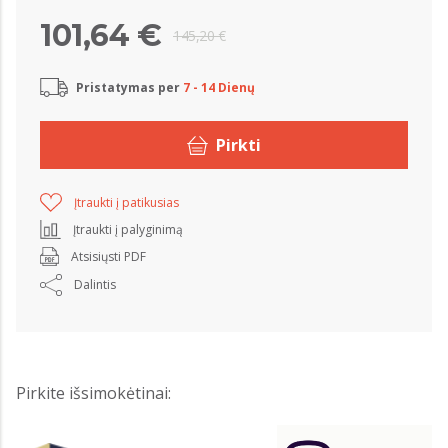
101,64 €
145,20 €
Pristatymas per
7 - 14 Dienų
Pirkti
Įtraukti į patikusias
Įtraukti į palyginimą
Atsisiųsti PDF
Dalintis
Pirkite išsimokėtinai: