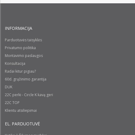
INFORMACIJA
Parduotuvės taisyklės
Privatumo politika
Montavimo paslaugos
Konsultacija
Radai kitur pigiau?
60d. grąžinimo garantija
DUK
22C perki - Circle K kavą geri
22C TOP
Klientu atsiliepimai
EL. PARDUOTUVĖ