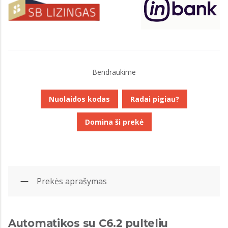
Bendraukime
Nuolaidos kodas
Radai pigiau?
Domina ši prekė
Prekės aprašymas
Automatikos su C6.2 pulteliu