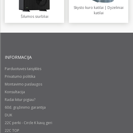
Skysto kuro katilai | Dyzeliniai
katilai
Šilumos siurbliai
INFORMACIJA
Parduotuvės taisyklės
Privatumo politika
Montavimo paslaugos
Konsultacija
Radai kitur pigiau?
60d. grąžinimo garantija
DUK
22C perki - Circle K kavą geri
22C TOP