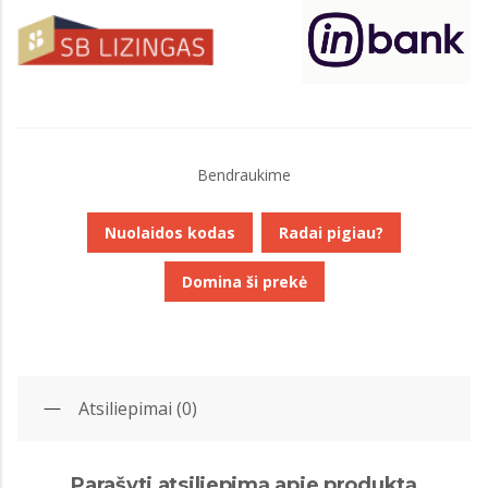
Bendraukime
Nuolaidos kodas
Radai pigiau?
Domina ši prekė
Atsiliepimai (0)
Parašyti atsiliepimą apie produktą