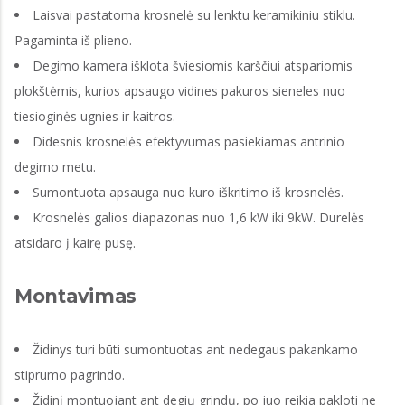
Laisvai pastatoma krosnelė su lenktu keramikiniu stiklu.
Pagaminta iš plieno.
Degimo kamera išklota šviesiomis karščiui atspariomis
plokštėmis, kurios apsaugo vidines pakuros sieneles nuo
tiesioginės ugnies ir kaitros.
Didesnis krosnelės efektyvumas pasiekiamas antrinio
degimo metu.
Sumontuota apsauga nuo kuro iškritimo iš krosnelės.
Krosnelės galios diapazonas nuo 1,6 kW iki 9kW. Durelės
atsidaro į kairę pusę.
Montavimas
Židinys turi būti sumontuotas ant nedegaus pakankamo
stiprumo pagrindo.
Židinį montuojant ant degių grindų, po juo reikia pakloti ne