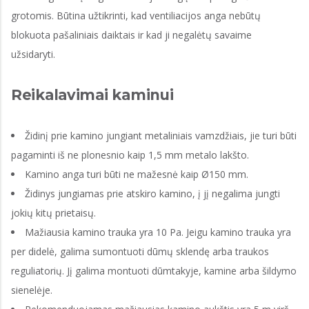
grotomis. Būtina užtikrinti, kad ventiliacijos anga nebūtų
blokuota pašaliniais daiktais ir kad ji negalėtų savaime
užsidaryti.
Reikalavimai kaminui
Židinį prie kamino jungiant metaliniais vamzdžiais, jie turi būti
pagaminti iš ne plonesnio kaip 1,5 mm metalo lakšto.
Kamino anga turi būti ne mažesnė kaip Ø150 mm.
Židinys jungiamas prie atskiro kamino, į jį negalima jungti
jokių kitų prietaisų.
Mažiausia kamino trauka yra 10 Pa. Jeigu kamino trauka yra
per didelė, galima sumontuoti dūmų sklendę arba traukos
reguliatorių. Jį galima montuoti dūmtakyje, kamine arba šildymo
sienelėje.