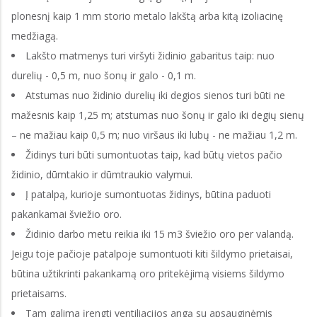
plonesnį kaip 1 mm storio metalo lakštą arba kitą izoliacinę
medžiagą.
Lakšto matmenys turi viršyti židinio gabaritus taip: nuo
durelių - 0,5 m, nuo šonų ir galo - 0,1 m.
Atstumas nuo židinio durelių iki degios sienos turi būti ne
mažesnis kaip 1,25 m; atstumas nuo šonų ir galo iki degių sienų
– ne mažiau kaip 0,5 m; nuo viršaus iki lubų - ne mažiau 1,2 m.
Židinys turi būti sumontuotas taip, kad būtų vietos pačio
židinio, dūmtakio ir dūmtraukio valymui.
Į patalpą, kurioje sumontuotas židinys, būtina paduoti
pakankamai šviežio oro.
Židinio darbo metu reikia iki 15 m3 šviežio oro per valandą.
Jeigu toje pačioje patalpoje sumontuoti kiti šildymo prietaisai,
būtina užtikrinti pakankamą oro pritekėjimą visiems šildymo
prietaisams.
Tam galima įrengti ventiliacijos angą su apsauginėmis