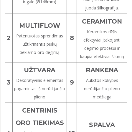
ir gale (Ø146mm)
juoda šilkografija.
CERAMITON
MULTIFLOW
Keramikos rūšis
Patentuotas sprendimas
2
8
efektyviai įtakojanti
užtikrinantis puikų
degimo procesui ir
tiekiamo oro degimą
kaupia efektiviai šilumą
UŽTVARA
RANKENA
Dekoratyvinis elementas
Aukštos kokybės
3
9
pagamintas iš nerūdijančio
nerūdijančio plieno
plieno
medžiaga
CENTRINIS
ORO TIEKIMAS
SPALVA