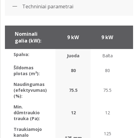
Techniniai parametrai
Nominali
9 kW
9 kW
9
galia (kW):
Spalva:
Juoda
Balta
Šildomas
80
80
plotas (m²):
Naudingumas
(efektyvumas)
75.5
75.5
(%):
Min.
dūmtraukio
12
12
trauka (Pa):
Traukiamojo
125
kanalo
125 mm