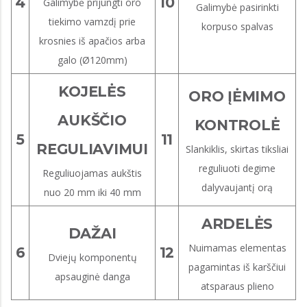
4
10
Galimybė prijungti oro
Galimybė pasirinkti
tiekimo vamzdį prie
korpuso spalvas
krosnies iš apačios arba
galo (Ø120mm)
KOJELĖS
ORO ĮĖMIMO
AUKŠČIO
KONTROLĖ
5
11
REGULIAVIMUI
Slankiklis, skirtas tiksliai
reguliuoti degime
Reguliuojamas aukštis
dalyvaujantį orą
nuo 20 mm iki 40 mm
ARDELĖS
DAŽAI
Nuimamas elementas
6
12
Dviejų komponentų
pagamintas iš karščiui
apsauginė danga
atsparaus plieno