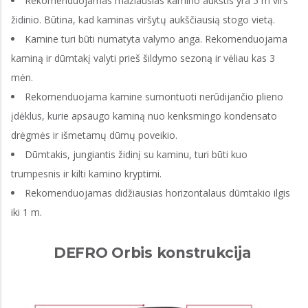
Rekomenduojamas mažiausias kamino aukštis yra 5 m virš
židinio. Būtina, kad kaminas viršytų aukščiausią stogo vietą.
Kamine turi būti numatyta valymo anga. Rekomenduojama
kaminą ir dūmtakį valyti prieš šildymo sezoną ir vėliau kas 3
mėn.
Rekomenduojama kamine sumontuoti nerūdijančio plieno
įdėklus, kurie apsaugo kaminą nuo kenksmingo kondensato
drėgmės ir išmetamų dūmų poveikio.
Dūmtakis, jungiantis židinį su kaminu, turi būti kuo
trumpesnis ir kilti kamino kryptimi.
Rekomenduojamas didžiausias horizontalaus dūmtakio ilgis
iki 1 m.
DEFRO Orbis konstrukcija