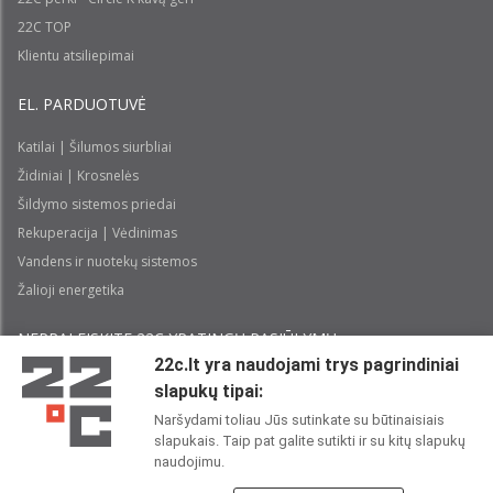
22C TOP
Klientu atsiliepimai
EL. PARDUOTUVĖ
Katilai | Šilumos siurbliai
Židiniai | Krosnelės
Šildymo sistemos priedai
Rekuperacija | Vėdinimas
Vandens ir nuotekų sistemos
Žalioji energetika
NEPRALEISKITE 22С YPATINGŲ PASIŪLYMŲ:
22c.lt yra naudojami trys pagrindiniai
slapukų tipai:
Prenumeruoti
Naršydami toliau Jūs sutinkate su būtinaisiais
slapukais. Taip pat galite sutikti ir su kitų slapukų
Perskaičiau ir sutinku su 22C
Privatumo politika
naudojimu.