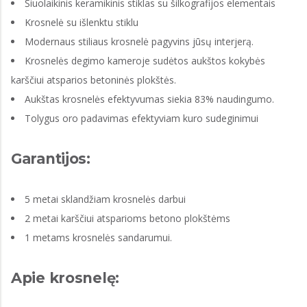
Šiuolaikinis keramikinis stiklas su šilkografijos elementais
Krosnelė su išlenktu stiklu
Modernaus stiliaus krosnelė pagyvins jūsų interjerą.
Krosnelės degimo kameroje sudėtos aukštos kokybės
karščiui atsparios betoninės plokštės.
Aukštas krosnelės efektyvumas siekia 83% naudingumo.
Tolygus oro padavimas efektyviam kuro sudeginimui
Garantijos:
5 metai sklandžiam krosnelės darbui
2 metai karščiui atsparioms betono plokštėms
1 metams krosnelės sandarumui.
Apie krosnelę: