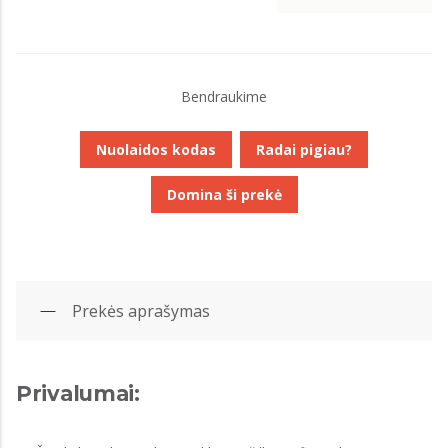
Bendraukime
Nuolaidos kodas
Radai pigiau?
Domina ši prekė
Prekės aprašymas
Privalumai: