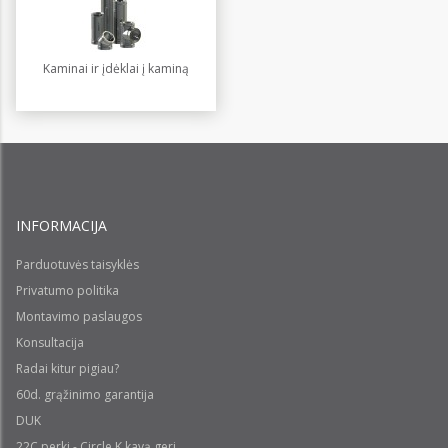
Kaminai ir įdėklai į kaminą
INFORMACIJA
Parduotuvės taisyklės
Privatumo politika
Montavimo paslaugos
Konsultacija
Radai kitur pigiau?
60d. grąžinimo garantija
DUK
22C perki - Circle K kavą geri