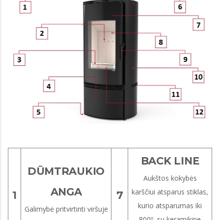
BACK LINE
DŪMTRAUKIO
Aukštos kokybės
ANGA
karščiui atsparus stiklas,
1
7
kurio atsparumas iki
Galimybė pritvirtinti viršuje
800º, su keramikine