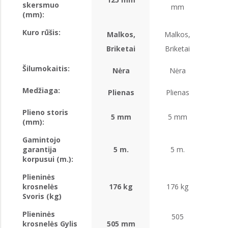
skersmuo
mm
(mm):
Kuro rūšis:
Malkos,
Malkos,
Ma
Briketai
Briketai
Br
Šilumokaitis:
Nėra
Nėra
Medžiaga:
Plienas
Plienas
Pl
Plieno storis
5 mm
5 mm
5
(mm):
Gamintojo
garantija
5 m.
5 m.
korpusui (m.):
Plieninės
krosnelės
176 kg
176 kg
1
Svoris (kg)
Plieninės
505
krosnelės Gylis
505 mm