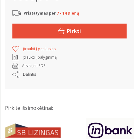
Pristatymas per
7 - 14 Dienų
Pirkti
Įtraukti į patikusias
Įtraukti į palyginimą
Atsisiųsti PDF
Dalintis
Pirkite išsimokėtinai: