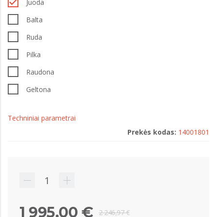
Juoda
Balta
Ruda
Pilka
Raudona
Geltona
Techniniai parametrai
Prekės kodas:
14001801
1 995,00 €
2 246,97 €