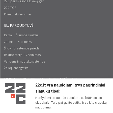
22C perki - Circle K kavą geri
22C TOP
Klientu atsiliepimai
EL. PARDUOTUVĖ
Katilai | Šilumos siurbliai
Židiniai | Krosnelės
Šildymo sistemos priedai
Rekuperacija | Vėdinimas
Vandens ir nuotekų sistemos
Žalioji energetika
NEPRALEISKITE 22С YPATINGŲ PASIŪLYMŲ:
22c.lt yra naudojami trys pagrindiniai
slapukų tipai:
Prenumeruoti
Naršydami toliau Jūs sutinkate su būtinaisiais
slapukais. Taip pat galite sutikti ir su kitų slapukų
Perskaičiau ir sutinku su 22C
Privatumo politika
naudojimu.