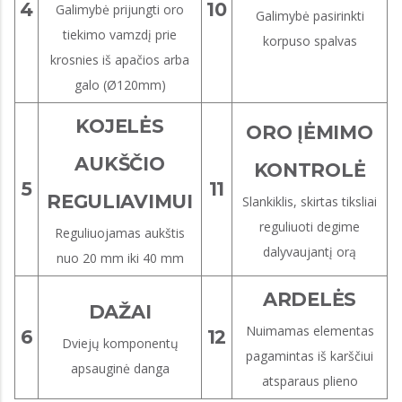
4
10
Galimybė prijungti oro
Galimybė pasirinkti
tiekimo vamzdį prie
korpuso spalvas
krosnies iš apačios arba
galo (Ø120mm)
KOJELĖS
ORO ĮĖMIMO
AUKŠČIO
KONTROLĖ
5
11
REGULIAVIMUI
Slankiklis, skirtas tiksliai
reguliuoti degime
Reguliuojamas aukštis
dalyvaujantį orą
nuo 20 mm iki 40 mm
ARDELĖS
DAŽAI
Nuimamas elementas
6
12
Dviejų komponentų
pagamintas iš karščiui
apsauginė danga
atsparaus plieno