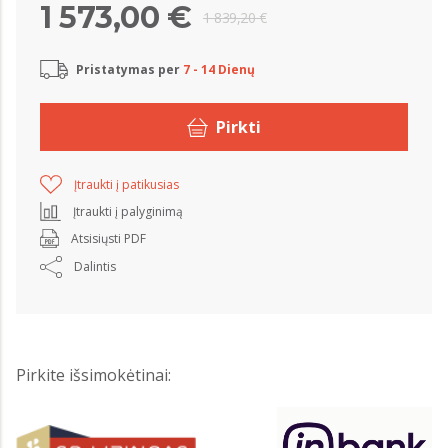
1 573,00 €
1 839,20 €
Pristatymas per
7 - 14 Dienų
Pirkti
Įtraukti į patikusias
Įtraukti į palyginimą
Atsisiųsti PDF
Dalintis
Pirkite išsimokėtinai: