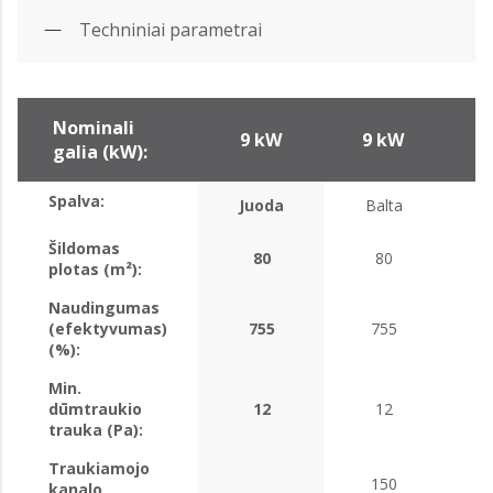
Techniniai parametrai
Nominali
9 kW
9 kW
9
galia (kW):
Spalva:
Juoda
Balta
Šildomas
80
80
plotas (m²):
Naudingumas
(efektyvumas)
755
755
(%):
Min.
dūmtraukio
12
12
trauka (Pa):
Traukiamojo
150
kanalo