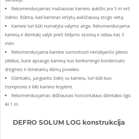
Rekomenduojamas mažiausias kamino aukštis yra 5 m virš
židinio. Būtina, kad kaminas viršytų aukščiausią stogo vietą.
Kamine turi būti numatyta valymo anga. Rekomenduojama
kaminą ir dūmtakį valyti prieš šildymo sezoną ir vėliau kas 3
mėn.
Rekomenduojama kamine sumontuoti nerūdijančio plieno
įdėklus, kurie apsaugo kaminą nuo kenksmingo kondensato
drėgmės ir išmetamų dūmų poveikio.
Dūmtakis, jungiantis židinį su kaminu, turi būti kuo
trumpesnis ir kilti kamino kryptimi.
Rekomenduojamas didžiausias horizontalaus dūmtakio ilgis
iki 1 m.
DEFRO SOLUM LOG konstrukcija