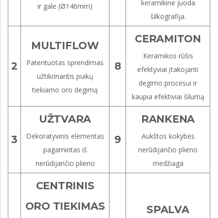
keramikine juoda
ir gale (Ø146mm)
šilkografija.
CERAMITON
MULTIFLOW
Keramikos rūšis
Patentuotas sprendimas
2
8
efektyviai įtakojanti
užtikrinantis puikų
degimo procesui ir
tiekiamo oro degimą
kaupia efektiviai šilumą
UŽTVARA
RANKENA
Dekoratyvinis elementas
Aukštos kokybės
3
9
pagamintas iš
nerūdijančio plieno
nerūdijančio plieno
medžiaga
CENTRINIS
ORO TIEKIMAS
SPALVA