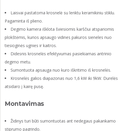
Laisvai pastatoma krosnelė su lenktu keramikiniu stiklu.
Pagaminta iš plieno.
Degimo kamera išklota šviesiomis karščiui atspariomis
plokštėmis, kurios apsaugo vidines pakuros sieneles nuo
tiesioginės ugnies ir kaitros.
Didesnis krosnelės efektyvumas pasiekiamas antrinio
degimo metu.
Sumontuota apsauga nuo kuro iškritimo iš krosnelės.
Krosnelės galios diapazonas nuo 1,6 kW iki 9kW. Durelės
atsidaro į kairę pusę.
Montavimas
Židinys turi būti sumontuotas ant nedegaus pakankamo
stiprumo pagrindo.