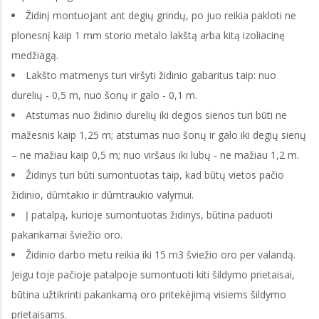
Židinį montuojant ant degių grindų, po juo reikia pakloti ne
plonesnį kaip 1 mm storio metalo lakštą arba kitą izoliacinę
medžiagą.
Lakšto matmenys turi viršyti židinio gabaritus taip: nuo
durelių - 0,5 m, nuo šonų ir galo - 0,1 m.
Atstumas nuo židinio durelių iki degios sienos turi būti ne
mažesnis kaip 1,25 m; atstumas nuo šonų ir galo iki degių sienų
– ne mažiau kaip 0,5 m; nuo viršaus iki lubų - ne mažiau 1,2 m.
Židinys turi būti sumontuotas taip, kad būtų vietos pačio
židinio, dūmtakio ir dūmtraukio valymui.
Į patalpą, kurioje sumontuotas židinys, būtina paduoti
pakankamai šviežio oro.
Židinio darbo metu reikia iki 15 m3 šviežio oro per valandą.
Jeigu toje pačioje patalpoje sumontuoti kiti šildymo prietaisai,
būtina užtikrinti pakankamą oro pritekėjimą visiems šildymo
prietaisams.