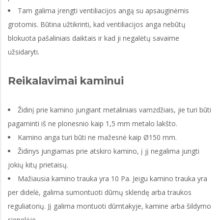
Tam galima įrengti ventiliacijos angą su apsauginėmis
grotomis. Būtina užtikrinti, kad ventiliacijos anga nebūtų
blokuota pašaliniais daiktais ir kad ji negalėtų savaime
užsidaryti.
Reikalavimai kaminui
Židinį prie kamino jungiant metaliniais vamzdžiais, jie turi būti
pagaminti iš ne plonesnio kaip 1,5 mm metalo lakšto.
Kamino anga turi būti ne mažesnė kaip Ø150 mm.
Židinys jungiamas prie atskiro kamino, į jį negalima jungti
jokių kitų prietaisų.
Mažiausia kamino trauka yra 10 Pa. Jeigu kamino trauka yra
per didelė, galima sumontuoti dūmų sklendę arba traukos
reguliatorių. Jį galima montuoti dūmtakyje, kamine arba šildymo
sienelėje.