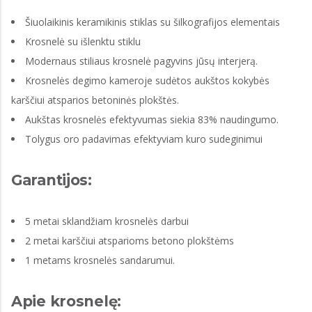
Šiuolaikinis keramikinis stiklas su šilkografijos elementais
Krosnelė su išlenktu stiklu
Modernaus stiliaus krosnelė pagyvins jūsų interjerą.
Krosnelės degimo kameroje sudėtos aukštos kokybės
karščiui atsparios betoninės plokštės.
Aukštas krosnelės efektyvumas siekia 83% naudingumo.
Tolygus oro padavimas efektyviam kuro sudeginimui
Garantijos:
5 metai sklandžiam krosnelės darbui
2 metai karščiui atsparioms betono plokštėms
1 metams krosnelės sandarumui.
Apie krosnelę: