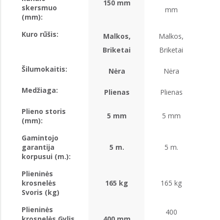
150 mm
skersmuo
mm
(mm):
Kuro rūšis:
Malkos,
Malkos,
Ma
Briketai
Briketai
Br
Šilumokaitis:
Nėra
Nėra
Medžiaga:
Plienas
Plienas
Pl
Plieno storis
5 mm
5 mm
5
(mm):
Gamintojo
garantija
5 m.
5 m.
korpusui (m.):
Plieninės
krosnelės
165 kg
165 kg
1
Svoris (kg)
Plieninės
400
krosnelės Gylis
400 mm