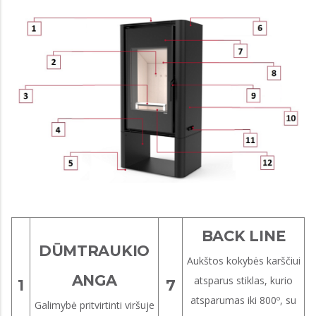
BACK LINE
DŪMTRAUKIO
Aukštos kokybės karščiui
ANGA
atsparus stiklas, kurio
1
7
atsparumas iki 800º, su
Galimybė pritvirtinti viršuje