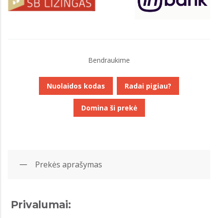
Bendraukime
Nuolaidos kodas
Radai pigiau?
Domina ši prekė
Prekės aprašymas
Privalumai: