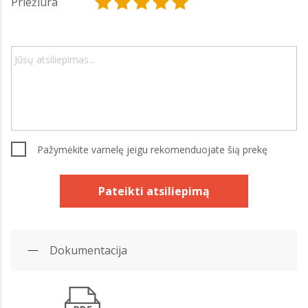
Priežiūra
Pažymėkite varnelę jeigu rekomenduojate šią prekę
Pateikti atsiliepimą
Dokumentacija