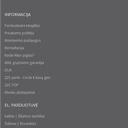
INFORMACIJA
Parduotuvės taisyklės
Privatumo politika
Montavimo paslaugos
Konsultacija
Radai kitur pigiau?
60d. grąžinimo garantija
DUK
22C perki - Circle K kavą geri
22C TOP
Klientu atsiliepimai
EL. PARDUOTUVĖ
Katilai | Šilumos siurbliai
Židiniai | Krosnelės