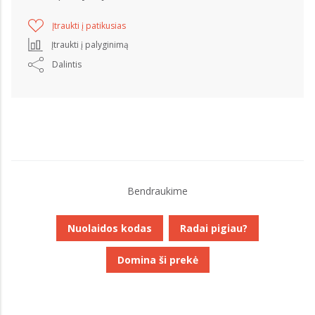
Įtraukti į patikusias
Įtraukti į palyginimą
Dalintis
Bendraukime
Nuolaidos kodas
Radai pigiau?
Domina ši prekė