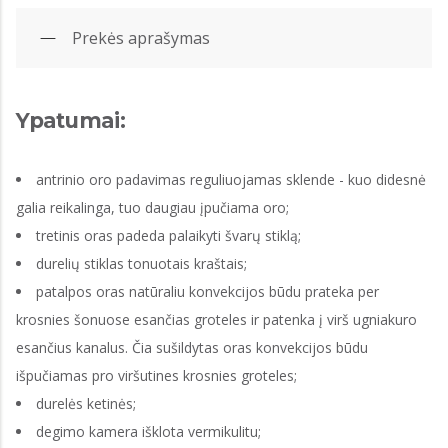
Prekės aprašymas
Ypatumai:
antrinio oro padavimas reguliuojamas sklende - kuo didesnė
galia reikalinga, tuo daugiau įpučiama oro;
tretinis oras padeda palaikyti švarų stiklą;
durelių stiklas tonuotais kraštais;
patalpos oras natūraliu konvekcijos būdu prateka per
krosnies šonuose esančias groteles ir patenka į virš ugniakuro
esančius kanalus. Čia sušildytas oras konvekcijos būdu
išpučiamas pro viršutines krosnies groteles;
durelės ketinės;
degimo kamera išklota vermikulitu;