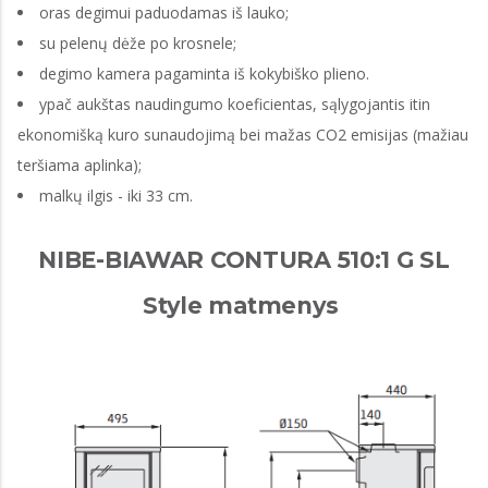
oras degimui paduodamas iš lauko;
su pelenų dėže po krosnele;
degimo kamera pagaminta iš kokybiško plieno.
ypač aukštas naudingumo koeficientas, sąlygojantis itin
ekonomišką kuro sunaudojimą bei mažas CO2 emisijas (mažiau
teršiama aplinka);
malkų ilgis - iki 33 cm.
NIBE-BIAWAR CONTURA 510:1 G SL
Style matmenys