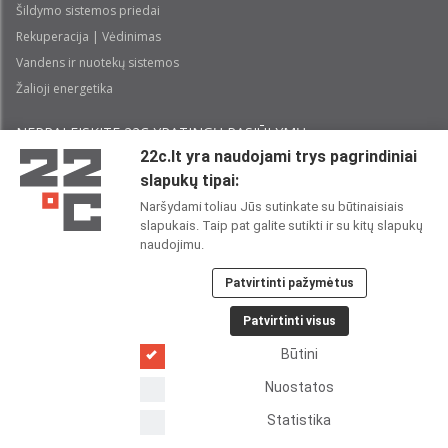
Šildymo sistemos priedai
Rekuperacija | Vėdinimas
Vandens ir nuotekų sistemos
Žalioji energetika
NEPRALEISKITE 22С YPATINGŲ PASIŪLYMŲ:
22c.lt yra naudojami trys pagrindiniai
slapukų tipai:
Prenumeruoti
Naršydami toliau Jūs sutinkate su būtinaisiais
slapukais. Taip pat galite sutikti ir su kitų slapukų
Perskaičiau ir sutinku su 22C
Privatumo politika
naudojimu.
Patvirtinti pažymėtus
22C SOCIALINIUOSE TINKLUOSE:
Patvirtinti visus
Būtini
Nuostatos
Statistika
Copyright 2026