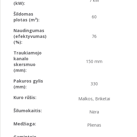
7 kW
(kW):
Šildomas
60
plotas (m²):
Naudingumas
(efektyvumas)
76
(%):
Traukiamojo
kanalo
150 mm
skersmuo
(mm):
Pakuros gylis
330
(mm):
Kuro rūšis:
Malkos, Briketai
Šilumokaitis:
Nėra
Medžiaga:
Plienas
Gamintojo