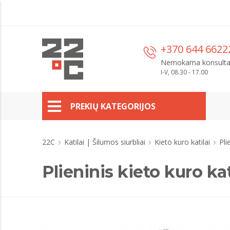
+370 644 6622
Nemokama konsulta
I-V, 08.30 - 17.00
PREKIŲ KATEGORIJOS
22C
Katilai | Šilumos siurbliai
Kieto kuro katilai
Pli
Plieninis kieto kuro k