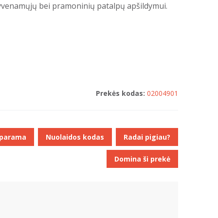
gyvenamųjų bei pramoninių patalpų apšildymui.
Prekės kodas:
02004901
 parama
Nuolaidos kodas
Radai pigiau?
Domina ši prekė