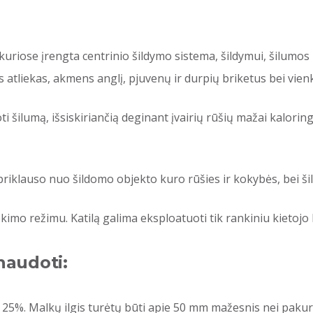
ų, kuriose įrengta centrinio šildymo sistema, šildymui, šilum
atliekas, akmens anglį, pjuvenų ir durpių briketus bei vien
ti šilumą, išsiskiriančią deginant įvairių rūšių mažai kaloring
riklauso nuo šildomo objekto kuro rūšies ir kokybės, bei ši
iekimo režimu. Katilą galima eksploatuoti tik rankiniu kietoj
audoti:
25%. Malkų ilgis turėtų būti apie 50 mm mažesnis nei pakuros 