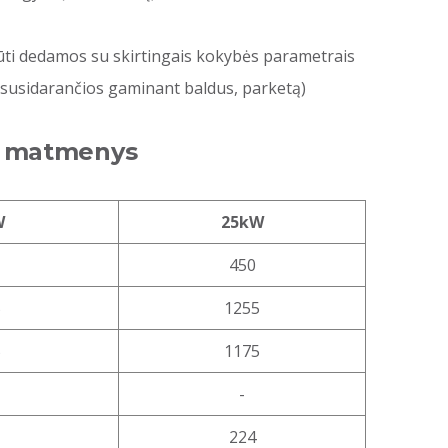
 būti dedamos su skirtingais kokybės parametrais
s, susidarančios gaminant baldus, parketą)
ik matmenys
W
25kW
450
5
1255
5
1175
-
224