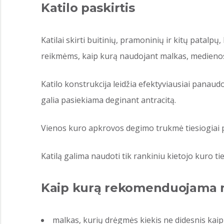
Katilo paskirtis
Katilai skirti buitinių, pramoninių ir kitų patalp
reikmėms, kaip kurą naudojant malkas, medienos 
Katilo konstrukcija leidžia efektyviausiai panaudo
galia pasiekiama deginant antracitą.
Vienos kuro apkrovos degimo trukmė tiesiogiai p
Katilą galima naudoti tik rankiniu kietojo kuro t
Kaip kurą rekomenduojama n
malkas, kurių drėgmės kiekis ne didesnis kaip 