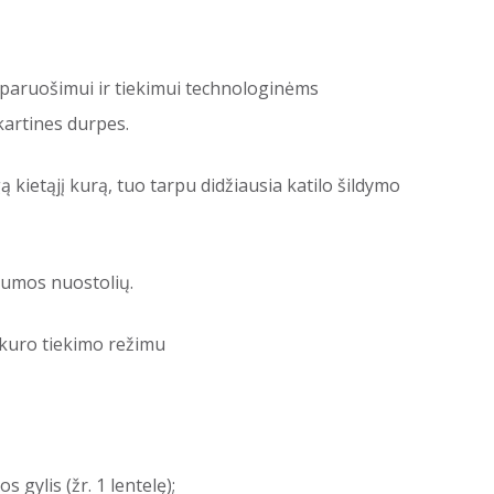
os paruošimui ir tiekimui technologinėms
kartines durpes.
ą kietąjį kurą, tuo tarpu didžiausia katilo šildymo
lumos nuostolių.
o kuro tiekimo režimu
gylis (žr. 1 lentelę);