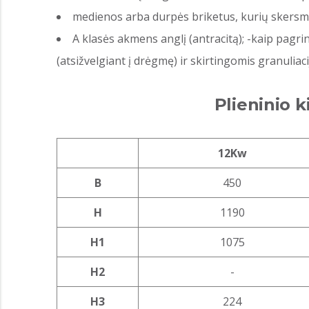
medienos arba durpės briketus, kurių skersm
A klasės akmens anglį (antracitą); -kaip pagr
(atsižvelgiant į drėgmę) ir skirtingomis granulia
Plieninio 
12Kw
B
450
H
1190
H1
1075
H2
-
H3
224