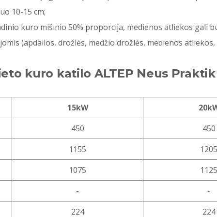
uo 10-15 cm;
indinio kuro mišinio 50% proporcija, medienos atliekos gali
cijomis (apdailos, drožlės, medžio drožlės, medienos atlieko
kieto kuro katilo ALTEP Neus Prakt
15kW
20k
450
450
1155
120
1075
112
-
-
224
224