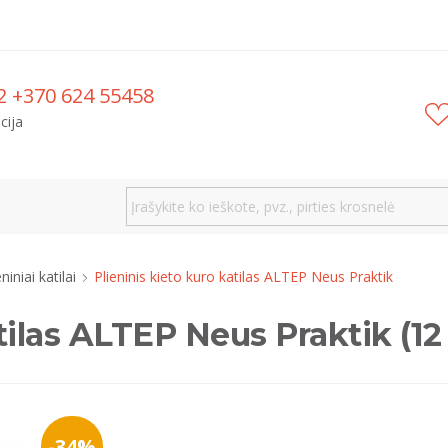
2 +370 624 55458
cija
eniniai katilai
Plieninis kieto kuro katilas ALTEP Neus Praktik
atilas ALTEP Neus Praktik (1
-34%