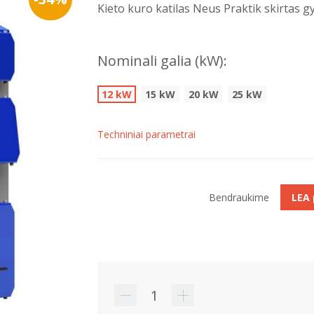
Kieto kuro katilas Neus Praktik skirtas 
Nominali galia (kW):
12 kW
15 kW
20 kW
25 kW
Techniniai parametrai
Bendraukime
LEA