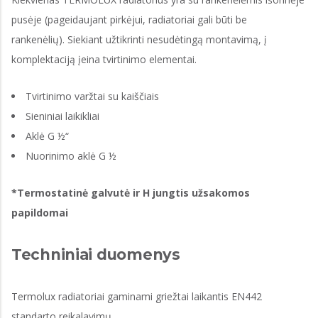
pusėje (pageidaujant pirkėjui, radiatoriai gali būti be
rankenėlių). Siekiant užtikrinti nesudėtingą montavimą, į
komplektaciją įeina tvirtinimo elementai.
Tvirtinimo varžtai su kaiščiais
Sieniniai laikikliai
Aklė G ½“
Nuorinimo aklė G ½
*Termostatinė galvutė ir H jungtis užsakomos
papildomai
Techniniai duomenys
Termolux radiatoriai gaminami griežtai laikantis EN442
standarto reikalavimų.