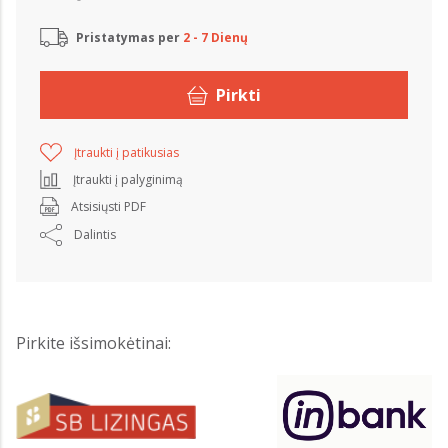
Pristatymas per
2 - 7 Dienų
Pirkti
Įtraukti į patikusias
Įtraukti į palyginimą
Atsisiųsti PDF
Dalintis
Pirkite išsimokėtinai: