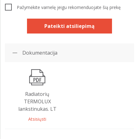
Pažymėkite varnelę jeigu rekomenduojate šią prekę
Pateikti atsiliepimą
Dokumentacija
Radiatorių
TERMOLUX
lankstinukas. LT
Atsisiųsti