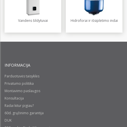
Vandens šildytuvai
Hidroforai ir išsiplėtimo indai
INFORMACIJA
Parduotuvės taisyklės
Privatumo politika
Montavimo paslaugos
Konsultacija
Radai kitur pigiau?
60d. grąžinimo garantija
DUK