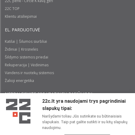
22C perki - Circle K kavą geri
22C TOP
Klientu atsiliepimai
EL. PARDUOTUVĖ
Katilai | Šilumos siurbliai
Židiniai | Krosnelės
Šildymo sistemos priedai
Rekuperacija | Vėdinimas
Vandens ir nuotekų sistemos
Žalioji energetika
NEPRALEISKITE 22С YPATINGŲ PASIŪLYMŲ:
22c.lt yra naudojami trys pagrindiniai
slapukų tipai:
Prenumeruoti
Naršydami toliau Jūs sutinkate su būtinaisiais
slapukais. Taip pat galite sutikti ir su kitų slapukų
Perskaičiau ir sutinku su 22C
Privatumo politika
naudojimu.