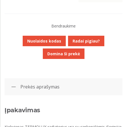
Bendraukime
Nuolaidos kodas
Radai pigiau?
Domina ši prekė
Prekės aprašymas
Įpakavimas
Kiekvienas TERMOLUX radiatorius yra su rankenėlėmis išorinėje