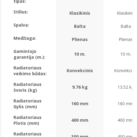
tipas:
Stilius:
Klasikinis
Klasikinis
Spalva:
Balta
Balta
Medžiaga:
Plienas
Plienas
Gamintojo
10 m.
10 m.
garantija (m.):
Radiatoriaus
Konvekcinis
Konvekcini
veikimo būdas:
Radiatoriaus
9.76 kg
13.52 kg
Svoris (kg)
Radiatoriaus
160 mm
160 mm
Gylis (mm)
Radiatoriaus
400 mm
400 mm
Plotis (mm)
Radiatoriaus
300 mm
400 mm