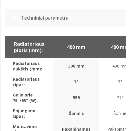
Techniniai parametrai
Radiatoriaus
400 mm
400 mm
plotis (mm):
Radiatoriaus
300 mm
400 mm
aukštis (mm):
Radiatoriaus
33
33
tipas:
Galia prie
559
716
75°/65° (W):
Pajungimo
Šoninis
Šoninis
tipas:
Montavimo
Pakabinamas
Pakabinama