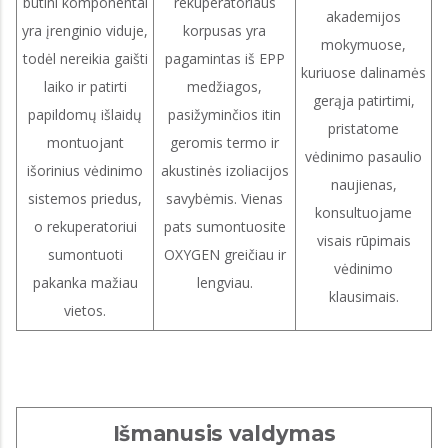
būtini komponentai
rekuperatoriaus
akademijos
yra įrenginio viduje,
korpusas yra
mokymuose,
todėl nereikia gaišti
pagamintas iš EPP
kuriuose dalinamės
laiko ir patirti
medžiagos,
gerąja patirtimi,
papildomų išlaidų
pasižyminčios itin
pristatome
montuojant
geromis termo ir
vėdinimo pasaulio
išorinius vėdinimo
akustinės izoliacijos
naujienas,
sistemos priedus,
savybėmis. Vienas
konsultuojame
o rekuperatoriui
pats sumontuosite
visais rūpimais
sumontuoti
OXYGEN greičiau ir
vėdinimo
pakanka mažiau
lengviau.
klausimais.
vietos.
Išmanusis valdymas