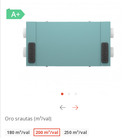
Oro srautas (m³/val):
180 m³/val
200 m³/val
250 m³/val