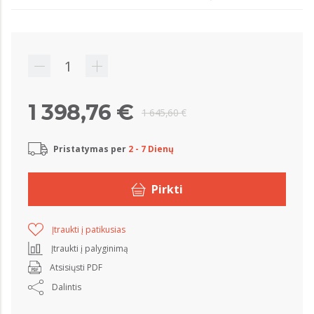
1 398,76 €
1 645,60 €
Pristatymas per
2 - 7 Dienų
Pirkti
Įtraukti į patikusias
Įtraukti į palyginimą
Atsisiųsti PDF
Dalintis