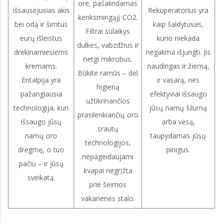
ore, pašalindamas
išsausėjusias akis
Rekuperatorius yra
kenksmingąjį CO2.
bei odą ir šimtus
kaip šaldytuvas,
Filtrai sulaikys
eurų išleistus
kurio niekada
dulkes, vabzdžius ir
drėkinamiesiems
negalima išjungti. Jis
netgi mikrobus.
kremams.
naudingas ir žiemą,
Būkite ramūs – dėl
Entalpija yra
ir vasarą, nes
higieną
pažangiausia
efektyviai išsaugo
užtikrinančios
technologija, kuri
jūsų namų šilumą
prasilenkiančių oro
išsaugo jūsų
arba vėsą,
srautų
namų oro
taupydamas jūsų
technologijos,
drėgmę, o tuo
pinigus.
nepageidaujami
pačiu – ir jūsų
kvapai negrįžta
sveikatą.
prie šeimos
vakarienės stalo.