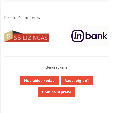
Pirkite išsimokėtinai:
Bendraukime
Nuolaidos kodas
Radai pigiau?
Domina ši prekė