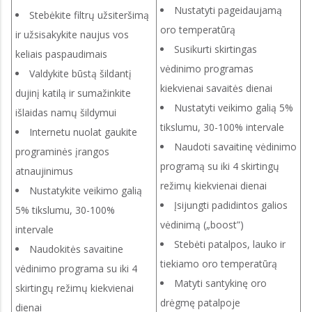
Nustatyti pageidaujamą
Stebėkite filtrų užsiteršimą
oro temperatūrą
ir užsisakykite naujus vos
Susikurti skirtingas
keliais paspaudimais
vėdinimo programas
Valdykite būstą šildantį
kiekvienai savaitės dienai
dujinį katilą ir sumažinkite
Nustatyti veikimo galią 5%
išlaidas namų šildymui
tikslumu, 30-100% intervale
Internetu nuolat gaukite
Naudoti savaitinę vėdinimo
programinės įrangos
programą su iki 4 skirtingų
atnaujinimus
režimų kiekvienai dienai
Nustatykite veikimo galią
Įsijungti padidintos galios
5% tikslumu, 30-100%
vėdinimą („boost”)
intervale
Stebėti patalpos, lauko ir
Naudokitės savaitine
tiekiamo oro temperatūrą
vėdinimo programa su iki 4
Matyti santykinę oro
skirtingų režimų kiekvienai
drėgmę patalpoje
dienai