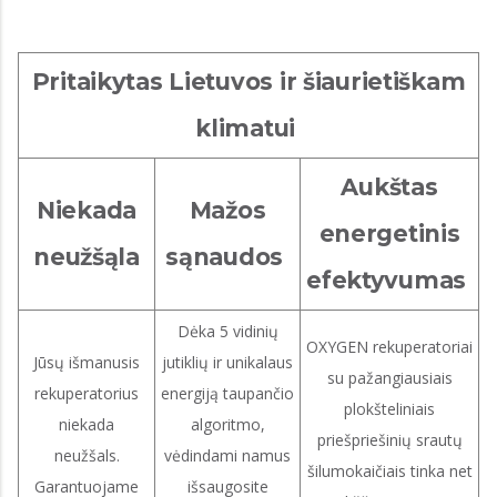
Pritaikytas Lietuvos ir šiaurietiškam
klimatui
Aukštas
Niekada
Mažos
energetinis
neužšąla
sąnaudos
efektyvumas
Dėka 5 vidinių
OXYGEN rekuperatoriai
Jūsų išmanusis
jutiklių ir unikalaus
su pažangiausiais
rekuperatorius
energiją taupančio
plokšteliniais
niekada
algoritmo,
priešpriešinių srautų
neužšals.
vėdindami namus
šilumokaičiais tinka net
Garantuojame
išsaugosite