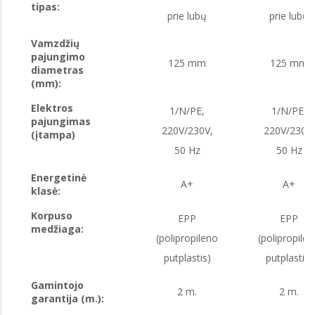
tipas:
prie lubų
prie lubų
Vamzdžių
pajungimo
125 mm
125 mm
diametras
(mm):
Elektros
1/N/PE,
1/N/PE,
pajungimas
220V/230V,
220V/230V,
(įtampa)
50 Hz
50 Hz
Energetinė
A+
A+
klasė:
Korpuso
EPP
EPP
medžiaga:
(polipropileno
(polipropile
putplastis)
putplastis)
Gamintojo
2 m.
2 m.
garantija (m.):