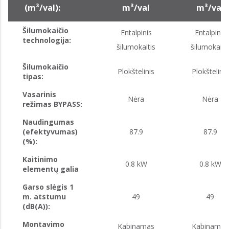
(m³/val):
m³/val
m³/val
Šilumokaičio
Entalpinis
Entalpinis
technologija:
šilumokaitis
šilumokaiti
Šilumokaičio
Plokštelinis
Plokštelinis
tipas:
Vasarinis
Nėra
Nėra
režimas BYPASS:
Naudingumas
(efektyvumas)
87.9
87.9
(%):
Kaitinimo
0.8 kW
0.8 kW
elementų galia
Garso slėgis 1
m. atstumu
49
49
(dB(A)):
Montavimo
Kabinamas
Kabinamas