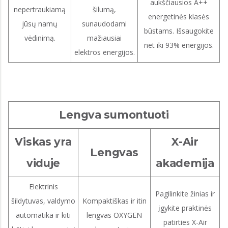
aukščiausios A++
nepertraukiamą
šilumą,
energetinės klasės
jūsų namų
sunaudodami
būstams. Išsaugokite
vėdinimą.
mažiausiai
net iki 93% energijos.
elektros energijos.
Lengva sumontuoti
Viskas yra
X-Air
Lengvas
viduje
akademija
Elektrinis
Pagilinkite žinias ir
šildytuvas, valdymo
Kompaktiškas ir itin
įgykite praktinės
automatika ir kiti
lengvas OXYGEN
patirties X-Air