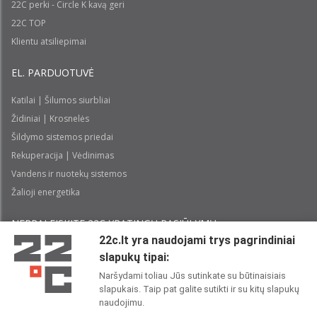
22C perki - Circle K kavą geri
22C TOP
Klientu atsiliepimai
EL. PARDUOTUVĖ
Katilai | Šilumos siurbliai
Židiniai | Krosnelės
Šildymo sistemos priedai
Rekuperacija | Vėdinimas
Vandens ir nuotekų sistemos
Žalioji energetika
NEPRALEISKITE 22С YPATINGŲ PASIŪLYMŲ:
22c.lt yra naudojami trys pagrindiniai
slapukų tipai:
Prenumeruoti
Naršydami toliau Jūs sutinkate su būtinaisiais
slapukais. Taip pat galite sutikti ir su kitų slapukų
Perskaičiau ir sutinku su 22C
Privatumo politika
naudojimu.