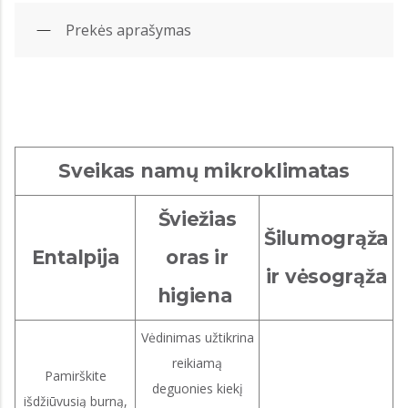
Prekės aprašymas
Sveikas namų mikroklimatas
Šviežias
Šilumogrąža
Entalpija
oras ir
ir vėsogrąža
higiena
Vėdinimas užtikrina
reikiamą
Pamirškite
deguonies kiekį
išdžiūvusią burną,