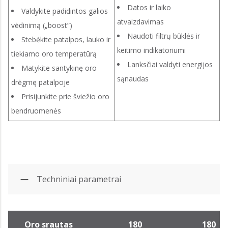
Datos ir laiko
Valdykite padidintos galios
atvaizdavimas
vėdinimą („boost”)
Naudoti filtrų būklės ir
Stebėkite patalpos, lauko ir
keitimo indikatoriumi
tiekiamo oro temperatūrą
Lanksčiai valdyti energijos
Matykite santykinę oro
sąnaudas
drėgmę patalpoje
Prisijunkite prie šviežio oro
bendruomenės
Techniniai parametrai
Oro srautas
180
180