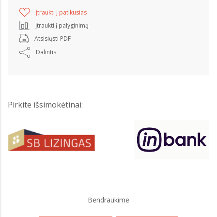
Įtraukti į patikusias
Įtraukti į palyginimą
Atsisiųsti PDF
Dalintis
Pirkite išsimokėtinai:
Bendraukime