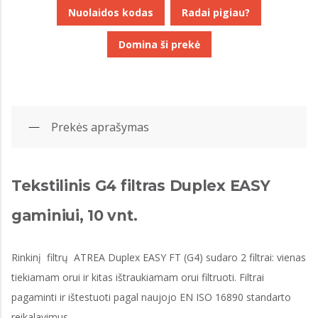
Nuolaidos kodas
Radai pigiau?
Domina ši prekė
Prekės aprašymas
Tekstilinis G4 filtras Duplex EASY
gaminiui, 10 vnt.
Rinkinį filtrų ATREA Duplex EASY FT (G4) sudaro 2 filtrai: vienas
tiekiamam orui ir kitas ištraukiamam orui filtruoti. Filtrai
pagaminti ir ištestuoti pagal naujojo EN ISO 16890 standarto
reikalavimus.