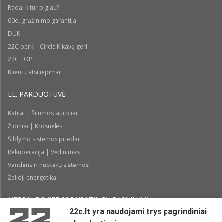
Radai kitur pigiau?
60d. grąžinimo garantija
DUK
22C perki - Circle K kavą geri
22C TOP
Klientu atsiliepimai
EL. PARDUOTUVĖ
Katilai | Šilumos siurbliai
Židiniai | Krosnelės
Šildymo sistemos priedai
Rekuperacija | Vėdinimas
Vandens ir nuotekų sistemos
Žalioji energetika
NEPRALEISKITE 22С YPATINGŲ PASIŪLYMŲ:
22c.lt yra naudojami trys pagrindiniai