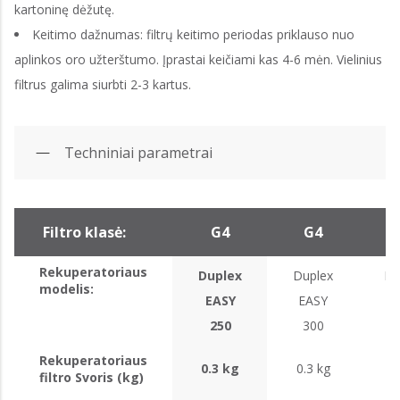
kartoninę dėžutę.
Keitimo dažnumas: filtrų keitimo periodas priklauso nuo
aplinkos oro užterštumo. Įprastai keičiami kas 4-6 mėn. Vielinius
filtrus galima siurbti 2-3 kartus.
Techniniai parametrai
Filtro klasė:
G4
G4
Rekuperatoriaus
Duplex
Duplex
Du
modelis:
EASY
EASY
E
250
300
Rekuperatoriaus
0.3 kg
0.3 kg
0.
filtro Svoris (kg)