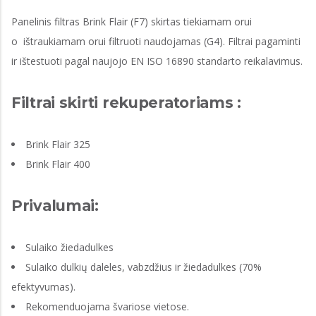
Panelinis filtras Brink Flair (F7) skirtas tiekiamam orui
o ištraukiamam orui filtruoti naudojamas (G4). Filtrai pagaminti
ir ištestuoti pagal naujojo EN ISO 16890 standarto reikalavimus.
Filtrai skirti rekuperatoriams :
Brink Flair 325
Brink Flair 400
Privalumai:
Sulaiko žiedadulkes
Sulaiko dulkių daleles, vabzdžius ir žiedadulkes (70%
efektyvumas).
Rekomenduojama švariose vietose.