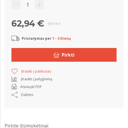
62,94 €
69,94 €
Pristatymas per
1 - 3 Dienų
Pirkti
Įtraukti į patikusias
Įtraukti į palyginimą
Atsisiųsti PDF
Dalintis
Pirkite išsimokėtinai: