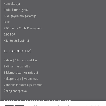
Konsultacija
Radai kitur pigiau?
60d. grąžinimo garantija
DUK
22C perki - Circle K kavą geri
22C TOP
Klientu atsiliepimai
EL. PARDUOTUVĖ
Katilai | Šilumos siurbliai
Židiniai | Krosnelės
Šildymo sistemos priedai
Rekuperacija | Vėdinimas
Vandens ir nuotekų sistemos
Žalioji energetika
NEPRALEISKITE 22С YPATINGŲ PASIŪLYMŲ: