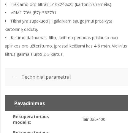
Tiekiamo oro filtras: 510x240x25 (kartoninis rėmelis)
ePM1 70% (F7): 532791
Filtrai yra supakuoti į ilgalaikiam saugojimui pritaikytą
kartoninę dėžutę.
Keitimo dažnumas: filtrų keitimo periodas priklauso nuo
aplinkos oro užterštumo. Įprastai keičiami kas 4-6 mėn. Vielinius
filtrus galima siurbti 2-3 kartus.
Techniniai parametrai
Pavadinimas
Rekuperatoriaus
Flair 325/400
modelis:
Rekuperatoriaus