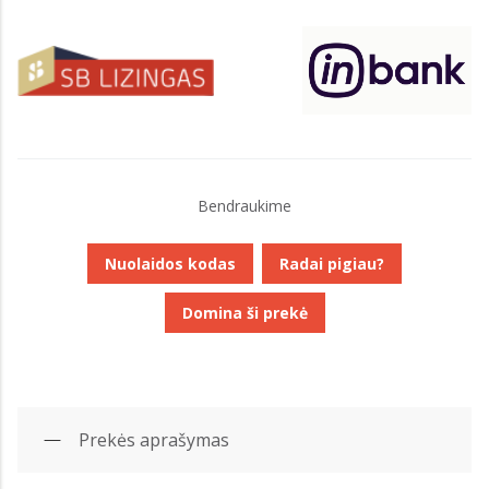
Bendraukime
Nuolaidos kodas
Radai pigiau?
Domina ši prekė
Prekės aprašymas