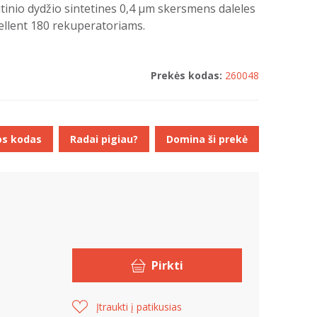
idutinio dydžio sintetines 0,4 µm skersmens daleles
cellent 180 rekuperatoriams.
Prekės kodas:
260048
os kodas
Radai pigiau?
Domina ši prekė
Pirkti
Įtraukti į patikusias