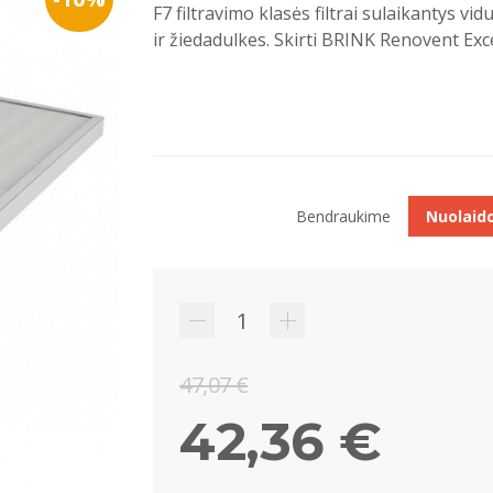
F7 filtravimo klasės filtrai sulaikantys v
ir žiedadulkes. Skirti BRINK Renovent Ex
Bendraukime
Nuolaid
47,07 €
42,36 €