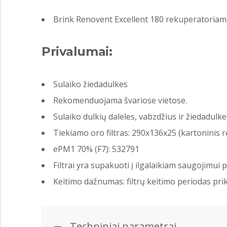
Brink Renovent Excellent 180 rekuperatoriam
Privalumai:
Sulaiko žiedadulkes
Rekomenduojama švariose vietose.
Sulaiko dulkių daleles, vabzdžius ir žiedadulk
Tiekiamo oro filtras: 290x136x25 (kartoninis r
ePM1 70% (F7): 532791
Filtrai yra supakuoti į ilgalaikiam saugojimui 
Keitimo dažnumas: filtrų keitimo periodas prik
Techniniai parametrai