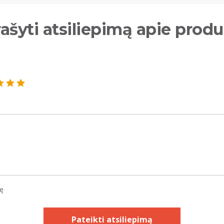
ašyti atsiliepimą apie prod
kę
Pateikti atsiliepimą