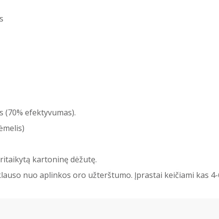
s
es (70% efektyvumas).
ėmelis)
pritaikytą kartoninę dėžutę.
lauso nuo aplinkos oro užterštumo. Įprastai keičiami kas 4-6 