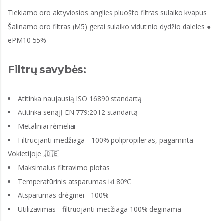
Tiekiamo oro aktyviosios anglies pluošto filtras sulaiko kvapus
Šalinamo oro filtras (M5) gerai sulaiko vidutinio dydžio daleles ●
ePM10 55%
Filtrų savybės:
Atitinka naujausią ISO 16890 standartą
Atitinka senąjį EN 779:2012 standartą
Metaliniai rėmeliai
Filtruojanti medžiaga - 100% polipropilenas, pagaminta
Vokietijoje ,🇩🇪
Maksimalus filtravimo plotas
Temperatūrinis atsparumas iki 80ºC
Atsparumas drėgmei - 100%
Utilizavimas - filtruojanti medžiaga 100% deginama