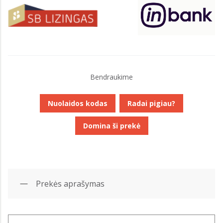
Bendraukime
Nuolaidos kodas
Radai pigiau?
Domina ši prekė
Prekės aprašymas