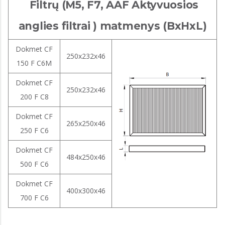
Filtrų (M5, F7, AAF Aktyvuosios
anglies filtrai ) matmenys (BxHxL)
Dokmet CF
250x232x46
150 F C6M
Dokmet CF
250x232x46
200 F C8
Dokmet CF
265x250x46
250 F C6
Dokmet CF
484x250x46
500 F C6
Dokmet CF
400x300x46
700 F C6