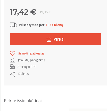
17,42 €
19,36 €
Pristatymas per
7 - 14 Dienų
Pirkti
Įtraukti į patikusias
Įtraukti į palyginimą
Atsisiųsti PDF
Dalintis
Pirkite išsimokėtinai: