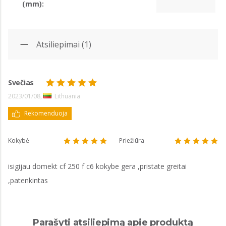
(mm):
Atsiliepimai (1)
Svečias
2023/01/08,
Lithuania
Rekomenduoja
Kokybė
Priežiūra
isigijau domekt cf 250 f c6 kokybe gera ,pristate greitai
,patenkintas
Parašyti atsiliepimą apie produktą