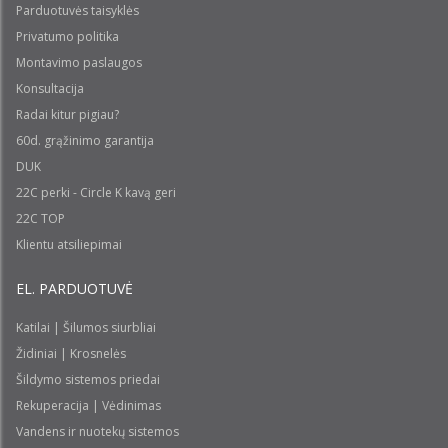
Parduotuvės taisyklės
Privatumo politika
Montavimo paslaugos
Konsultacija
Radai kitur pigiau?
60d. grąžinimo garantija
DUK
22C perki - Circle K kavą geri
22C TOP
Klientu atsiliepimai
EL. PARDUOTUVĖ
Katilai | Šilumos siurbliai
Židiniai | Krosnelės
Šildymo sistemos priedai
Rekuperacija | Vėdinimas
Vandens ir nuotekų sistemos