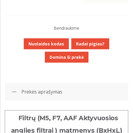
Bendraukime
Nuolaidos kodas
Radai pigiau?
Domina ši prekė
Prekės aprašymas
Filtrų (M5, F7, AAF Aktyvuosios
anglies filtrai ) matmenys (BxHxL)