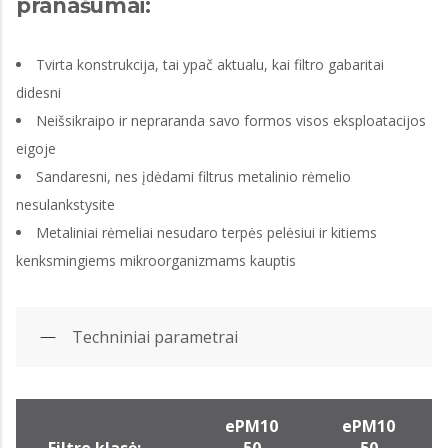
pranašumai:
Tvirta konstrukcija, tai ypač aktualu, kai filtro gabaritai
didesni
Neišsikraipo ir nepraranda savo formos visos eksploatacijos
eigoje
Sandaresni, nes įdėdami filtrus metalinio rėmelio
nesulankstysite
Metaliniai rėmeliai nesudaro terpės pelėsiui ir kitiems
kenksmingiems mikroorganizmams kauptis
Techniniai parametrai
ePM10
ePM10