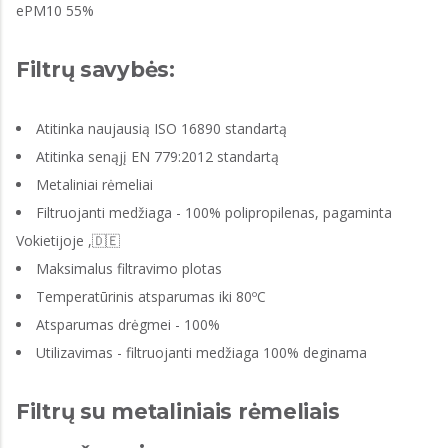
ePM10 55%
Filtrų savybės:
Atitinka naujausią ISO 16890 standartą
Atitinka senąjį EN 779:2012 standartą
Metaliniai rėmeliai
Filtruojanti medžiaga - 100% polipropilenas, pagaminta
Vokietijoje ,🇩🇪
Maksimalus filtravimo plotas
Temperatūrinis atsparumas iki 80ºC
Atsparumas drėgmei - 100%
Utilizavimas - filtruojanti medžiaga 100% deginama
Filtrų su metaliniais rėmeliais