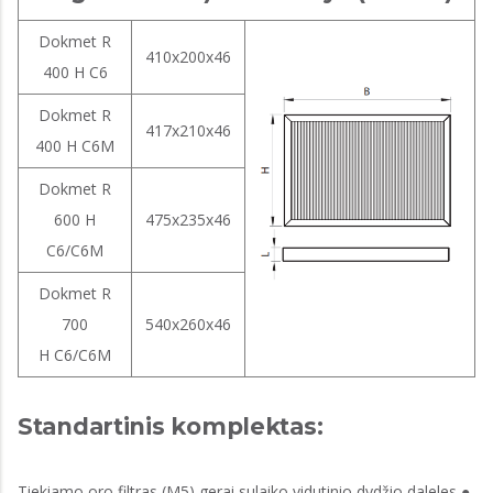
Dokmet R
410x200x46
400 H C6
Dokmet R
417x210x46
400 H C6M
Dokmet R
600 H
475x235x46
C6/C6M
Dokmet R
700
540x260x46
H C6/C6M
Standartinis komplektas:
Tiekiamo oro filtras (M5) gerai sulaiko vidutinio dydžio daleles ●