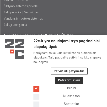
Šildymo sistemos priedai
Rekuperacija | Vėdinimas
Vandens ir nuotekų sistemos
Žalioji energetika
NEPRALEISKITE 22С YPATINGŲ PASIŪLYMŲ:
22c.lt yra naudojami trys pagrindiniai
slapukų tipai:
Prenumeruoti
Naršydami toliau Jūs sutinkate su būtinaisiais
slapukais. Taip pat galite sutikti ir su kitų slapukų
Perskaičiau ir sutinku su 22C
Privatumo politika
naudojimu.
Patvirtinti pažymėtus
22C SOCIALINIUOSE TINKLUOSE:
Patvirtinti visus
Būtini
Nuostatos
Statistika
Copyright 2026