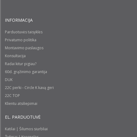
INFORMACIJA
Parduotuvės taisyklės
Privatumo politika
Montavimo paslaugos
Konsultacija
Radai kitur pigiau?
60d. grąžinimo garantija
DUK
22C perki - Circle K kavą geri
22C TOP
Klientu atsiliepimai
EL. PARDUOTUVĖ
Katilai | Šilumos siurbliai
Židiniai | Krosnelės