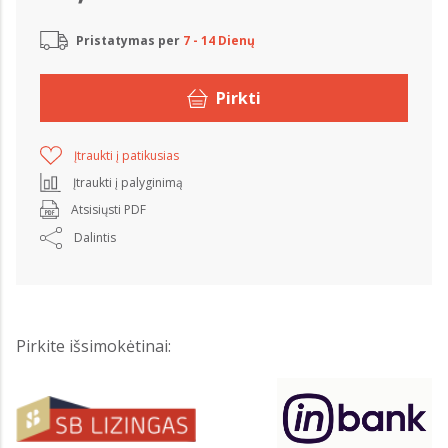
Pristatymas per
7 - 14 Dienų
Pirkti
Įtraukti į patikusias
Įtraukti į palyginimą
Atsisiųsti PDF
Dalintis
Pirkite išsimokėtinai: