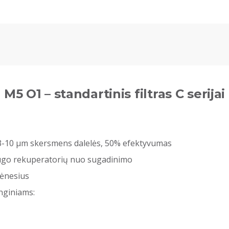
M5 O1 – standartinis filtras C serijai
,3-10 µm skersmens dalelės, 50% efektyvumas
saugo rekuperatorių nuo sugadinimo
mėnesius
nginiams: