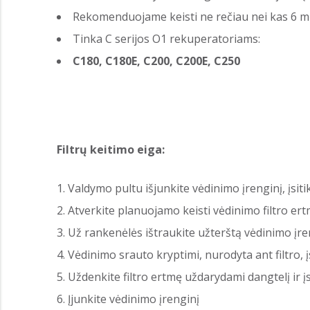
Rekomenduojame keisti ne rečiau nei kas 6 
Tinka C serijos O1 rekuperatoriams:
C180, C180E, C200, C200E, C250
Filtrų keitimo eiga:
Valdymo pultu išjunkite vėdinimo įrenginį, įsitik
Atverkite planuojamo keisti vėdinimo filtro 
Už rankenėlės ištraukite užterštą vėdinimo įren
Vėdinimo srauto kryptimi, nurodyta ant filtro, į
Uždenkite filtro ertmę uždarydami dangtelį ir įs
Įjunkite vėdinimo įrenginį