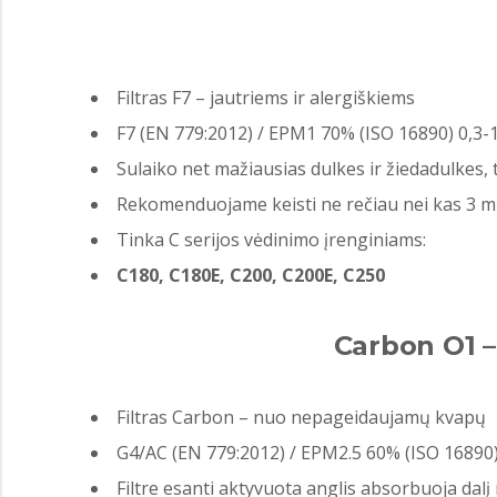
Filtras F7 – jautriems ir alergiškiems
F7 (EN 779:2012) / EPM1 70% (ISO 16890) 0,3
Sulaiko net mažiausias dulkes ir žiedadulkes,
Rekomenduojame keisti ne rečiau nei kas 3 
Tinka C serijos vėdinimo įrenginiams:
C180, C180E, C200, C200E, C250
Carbon O1 –
Filtras Carbon – nuo nepageidaujamų kvapų
G4/AC (EN 779:2012) / EPM2.5 60% (ISO 16890
Filtre esanti aktyvuota anglis absorbuoja dal