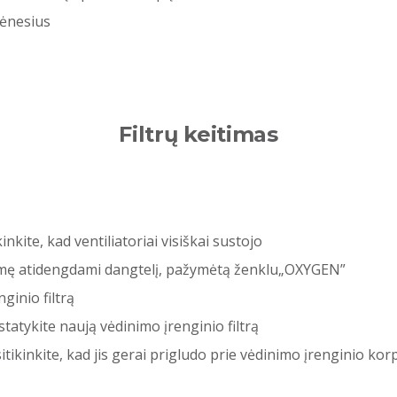
mėnesius
Filtrų keitimas
inkite, kad ventiliatoriai visiškai sustojo
ertmę atidengdami dangtelį, pažymėtą ženklu„OXYGEN”
ginio filtrą
statykite naują vėdinimo įrenginio filtrą
itikinkite, kad jis gerai prigludo prie vėdinimo įrenginio ko