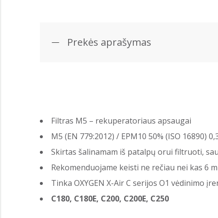
Prekės aprašymas
Filtras M5 – rekuperatoriaus apsaugai
M5 (EN 779:2012) / EPM10 50% (ISO 16890) 0
Skirtas šalinamam iš patalpų orui filtruoti, 
Rekomenduojame keisti ne rečiau nei kas 6 
Tinka OXYGEN X-Air C serijos O1 vėdinimo įre
C180, C180E, C200, C200E, C250