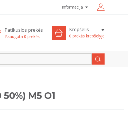
Informacija
Krepšelis
Patikusios prekės
0 prekės krepšelyje
Išsaugota
0
prekės
0 50%) M5 O1