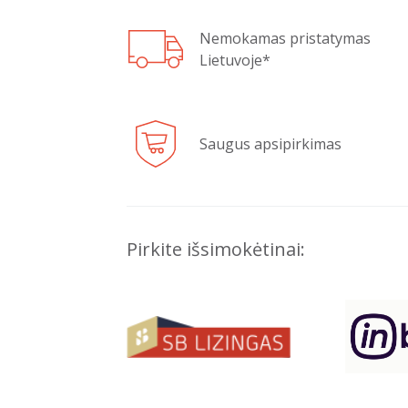
Nemokamas pristatymas
Lietuvoje*
Saugus apsipirkimas
Pirkite išsimokėtinai: