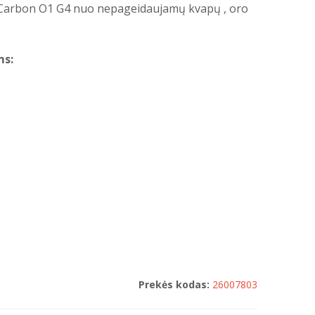
ir Carbon O1 G4 nuo nepageidaujamų kvapų , oro
ms:
Prekės kodas:
26007803