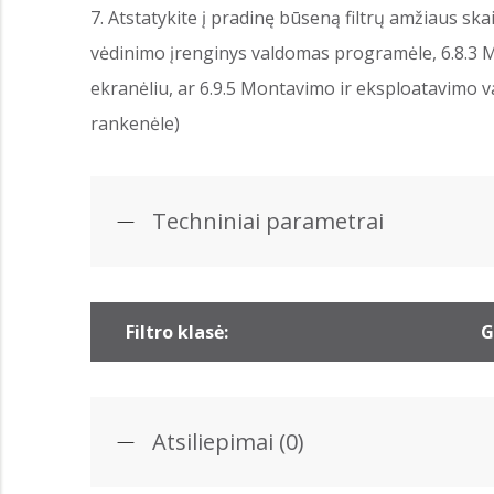
Atstatykite į pradinę būseną filtrų amžiaus skai
vėdinimo įrenginys valdomas programėle, 6.8.3 
ekranėliu, ar 6.9.5 Montavimo ir eksploatavimo v
rankenėle)
Techniniai parametrai
Filtro klasė:
G
Atsiliepimai (0)