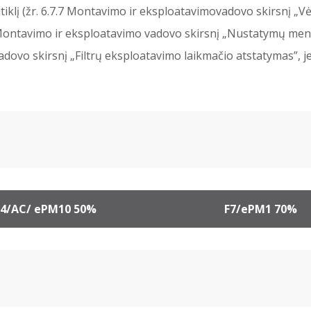
tiklį (žr. 6.7.7 Montavimo ir eksploatavimovadovo skirsnį „Vė
Montavimo ir eksploatavimo vadovo skirsnį „Nustatymų meni
adovo skirsnį „Filtrų eksploatavimo laikmačio atstatymas”, j
4/AC/ ePM10 50%
F7/ePM1 70%