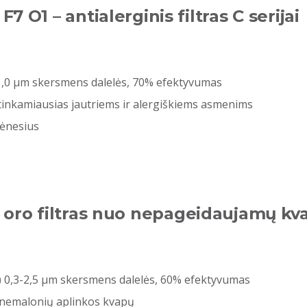
F7 O1 – antialerginis filtras C serijai
-1,0 μm skersmens dalelės, 70% efektyvumas
 tinkamiausias jautriems ir alergiškiems asmenims
mėnesius
 oro filtras nuo nepageidaujamų kva
) 0,3-2,5 µm skersmens dalelės, 60% efektyvumas
į nemalonių aplinkos kvapų