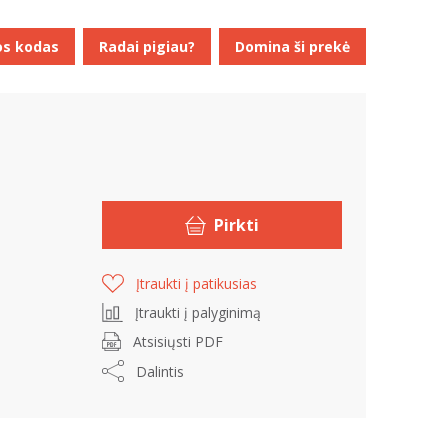
os kodas
Radai pigiau?
Domina ši prekė
Pirkti
Įtraukti į patikusias
Įtraukti į palyginimą
Atsisiųsti PDF
Dalintis