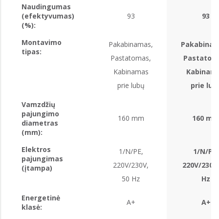
Naudingumas
(efektyvumas)
93
93
(%):
Montavimo
Pakabinamas,
Pakabinam
tipas:
Pastatomas,
Pastatom
Kabinamas
Kabinam
prie lubų
prie lub
Vamzdžių
pajungimo
160 mm
160 m
diametras
(mm):
Elektros
1/N/PE,
1/N/PE,
pajungimas
220V/230V,
220V/230V,
(įtampa)
50 Hz
Hz
Energetinė
A+
A+
klasė: