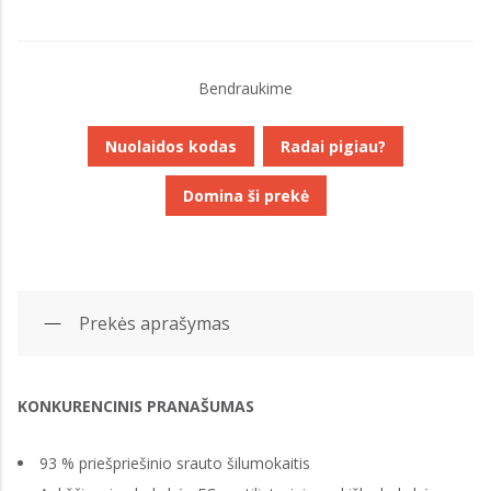
Bendraukime
Nuolaidos kodas
Radai pigiau?
Domina ši prekė
Prekės aprašymas
KONKURENCINIS PRANAŠUMAS
93 % priešpriešinio srauto šilumokaitis