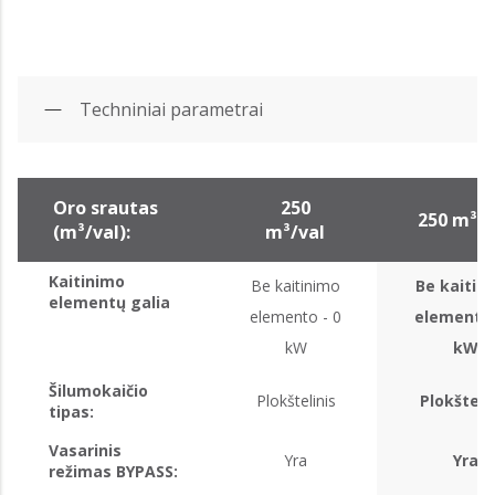
Techniniai parametrai
Oro srautas
250
250 m³/v
(m³/val):
m³/val
Kaitinimo
Be kaitinimo
Be kaitin
elementų galia
elemento - 0
elemento 
kW
kW
Šilumokaičio
Plokštelinis
Plokšteli
tipas:
Vasarinis
Yra
Yra
režimas BYPASS: