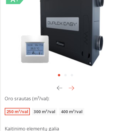
Oro srautas (m³/val):
250 m³/val
300 m³/val
400 m³/val
Kaitinimo elementų galia