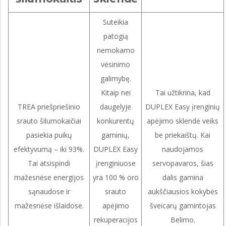
Suteikia
patogią
nemokamo
vėsinimo
galimybę.
Kitaip nei
Tai užtikrina, kad
TREA priešpriešinio
daugelyje
DUPLEX Easy įrenginių
srauto šilumokaičiai
konkurentų
apėjimo sklendė veiks
pasiekia puikų
gaminių,
be priekaištų. Kai
efektyvumą – iki 93%.
DUPLEX Easy
naudojamos
Tai atsispindi
įrenginiuose
servopavaros, šias
mažesnėse energijos
yra 100 % oro
dalis gamina
sąnaudose ir
srauto
aukščiausios kokybės
mažesnėse išlaidose.
apėjimo
šveicarų gamintojas
rekuperacijos
Belimo.