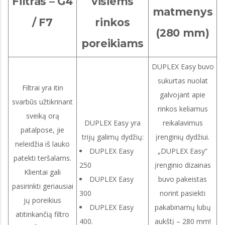
Filtras – G4
visiems
matmenys
/ F7
rinkos
(280 mm)
poreikiams
DUPLEX Easy buvo
sukurtas nuolat
Filtrai yra itin
galvojant apie
svarbūs užtikrinant
rinkos keliamus
sveiką orą
DUPLEX Easy yra
reikalavimus
patalpose, jie
trijų galimų dydžių:
įrenginių dydžiui.
neleidžia iš lauko
DUPLEX Easy
„DUPLEX Easy“
patekti teršalams.
250
įrenginio dizainas
Klientai gali
DUPLEX Easy
buvo pakeistas
pasirinkti geriausiai
300
norint pasiekti
jų poreikius
DUPLEX Easy
pakabinamų lubų
atitinkančią filtro
400.
aukštį – 280 mm!