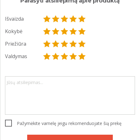
Parašyti atsiliepimą apie produktą
Išvaizda
Kokybė
Priežiūra
Valdymas
Pažymėkite varnelę jeigu rekomenduojate šią prekę