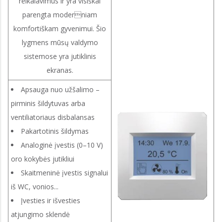
reikalavimus ir yra visiškai
parengta moderniam
komfortiškam gyvenimui. Šio
lygmens mūsų valdymo
sistemose yra jutiklinis
ekranas.
Apsauga nuo užšalimo –
pirminis šildytuvas arba
ventiliatoriaus disbalansas
Pakartotinis šildymas
Analoginė įvestis (0–10 V)
oro kokybės jutikliui
Skaitmeninė įvestis signalui
iš WC, vonios...
Įvesties ir išvesties
atjungimo sklendė