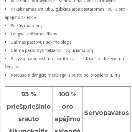
Aukščiausios kokybės EC ventiliatoriai – vokiška kokybė
Pakabinamas ant lubų, gulsčias arba pastatomas 100 % oro
apėjimo sklendė
Puikūs matmenys
Lengvai keičiamas filtras
Galimas pastovus tiekimo slėgis
Galima paskirstyti tiekiamą ir išpučiamą orą
Pasyvių namų instituto sertifikatas – didžiausio efektyvumo
ženklas
Korpuso ir dangčio medžiaga iš pūsto polipropileno (EPP)
93 %
100 %
priešpriešinio
oro
Servopavaros
srauto
apėjimo
šilumokaitis
sklendė