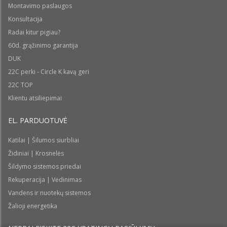
Montavimo paslaugos
Konsultacija
Radai kitur pigiau?
60d. grąžinimo garantija
DUK
22C perki - Circle K kavą geri
22C TOP
Klientu atsiliepimai
EL. PARDUOTUVĖ
Katilai | Šilumos siurbliai
Židiniai | Krosnelės
Šildymo sistemos priedai
Rekuperacija | Vėdinimas
Vandens ir nuotekų sistemos
Žalioji energetika