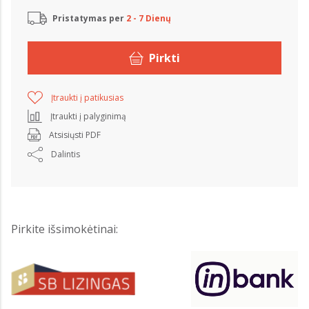
Pristatymas per
2 - 7 Dienų
Pirkti
Įtraukti į patikusias
Įtraukti į palyginimą
Atsisiųsti PDF
Dalintis
Pirkite išsimokėtinai: