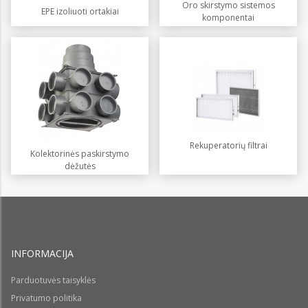
Oro skirstymo sistemos
EPE izoliuoti ortakiai
komponentai
Rekuperatorių filtrai
Kolektorinės paskirstymo
dėžutės
INFORMACIJA
Parduotuvės taisyklės
Privatumo politika