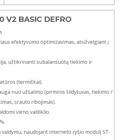
0 V2 BASIC DEFRO
s
aus efektyvumo optimizavimas, atsižvelgiant į
ja, užtikrinanti subalansuotą tiekimo ir
tūros (termiškai).
uga nuo užšalimo (pirminis šildytuvas, tiekimo /
imas, srauto ribojimas).
aldomi vieno valdiklio.
%.
iu valdymu, naudojant interneto ryšio modulį ST-