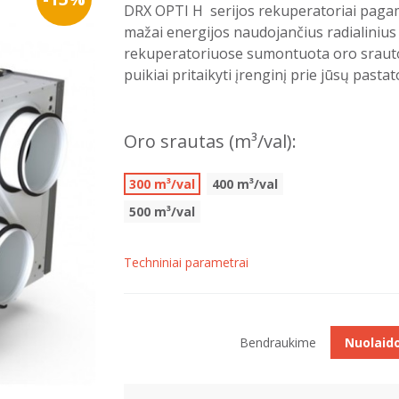
DRX OPTI H serijos rekuperatoriai pagami
mažai energijos naudojančius radialinius 
rekuperatoriuose sumontuota oro srauto
puikiai pritaikyti įrenginį prie jūsų pastat
Oro srautas (m³/val):
300 m³/val
400 m³/val
500 m³/val
Techniniai parametrai
Bendraukime
Nuolaid