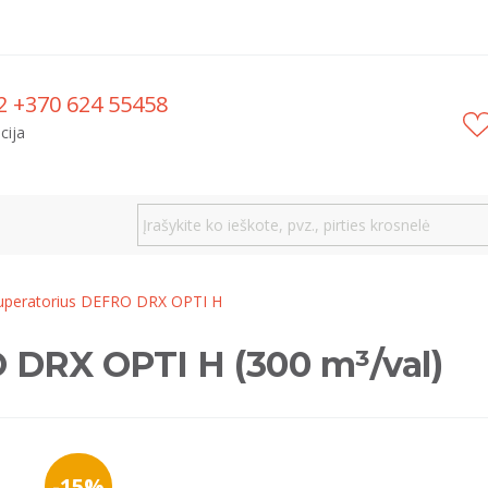
2 +370 624 55458
cija
uperatorius DEFRO DRX OPTI H
 DRX OPTI H (300 m³/val)
-15%