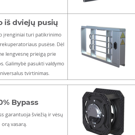
 iš dviejų pusių
įrenginiai turi patikrinimo
 rekuperatoriaus pusėse. Dėl
me lengvesnę prieigą prie
os. Galimybė pasukti valdymo
universalus tvirtinimas.
0% Bypass
s garantuoja šviežią ir vėsų
orą vasarą.