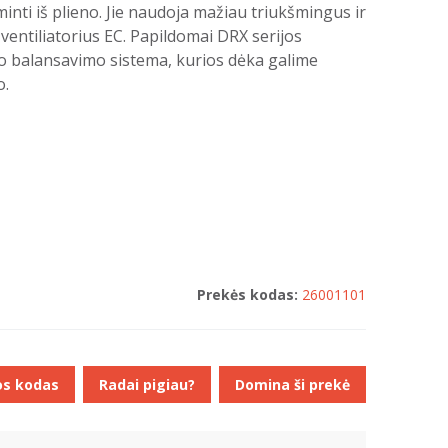
nti iš plieno. Jie naudoja mažiau triukšmingus ir
ventiliatorius EC. Papildomai DRX serijos
 balansavimo sistema, kurios dėka galime
o.
Prekės kodas:
26001101
os kodas
Radai pigiau?
Domina ši prekė