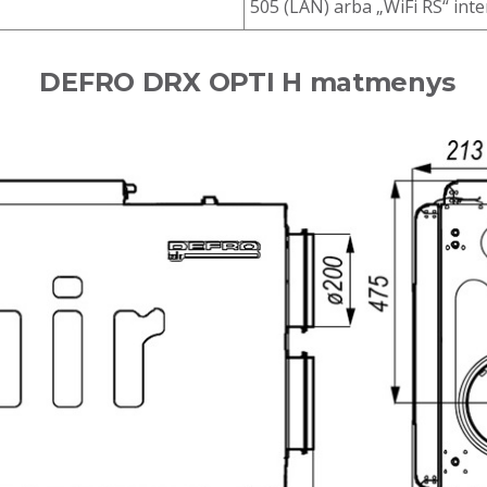
505 (LAN) arba „WiFi RS“ int
DEFRO DRX OPTI H matmenys