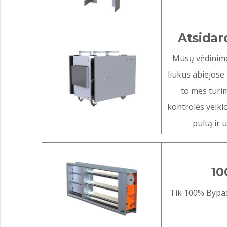
Atsidaro
Mūsų vėdinimo 
liukus abiejose
to mes turi
kontrolės veikl
pultą ir 
10
Tik 100% Bypas