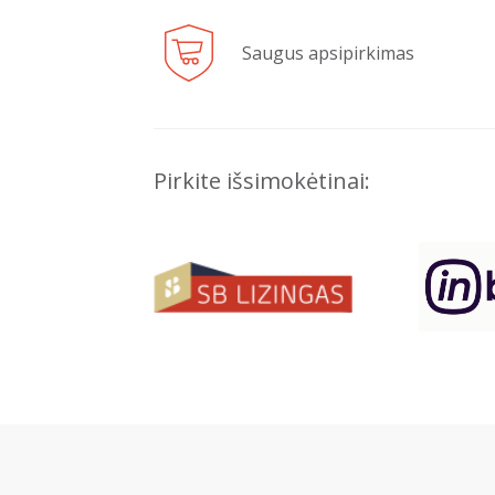
Saugus apsipirkimas
Pirkite išsimokėtinai: