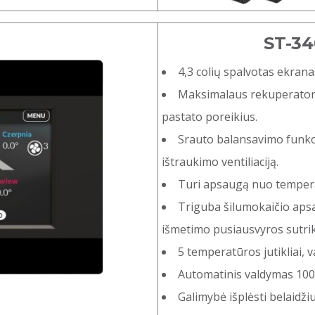
ST-34
4,3 colių spalvotas ekrana
Maksimalaus rekuperatori
pastato poreikius.
Srauto balansavimo funkci
ištraukimo ventiliaciją.
Turi apsaugą nuo tempera
Triguba šilumokaičio apsa
išmetimo pusiausvyros sutrik
5 temperatūros jutikliai, v
Automatinis valdymas 100
Galimybė išplėsti belaidž