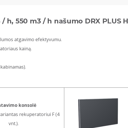
 / h, 550 m3 / h našumo DRX PLUS H
 šilumos atgavimo efektyvumu.
ratoriaus kainą.
pakabinamas).
tavimo konsolė
riantas rekuperatoriui F (4
vnt.).