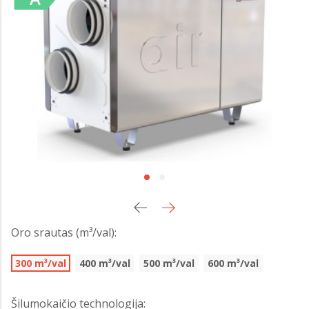
Oro srautas (m³/val):
300 m³/val
400 m³/val
500 m³/val
600 m³/val
Šilumokaičio technologija: