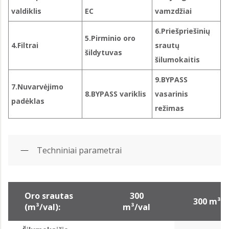
valdiklis
EC
vamzdžiai
6.Priešpriešinių
5.Pirminio oro
4.Filtrai
srautų
šildytuvas
šilumokaitis
9.BYPASS
7.Nuvarvėjimo
8.BYPASS variklis
vasarinis
padėklas
režimas
Techniniai parametrai
Oro srautas
300
300 m³/v
(m³/val):
m³/val