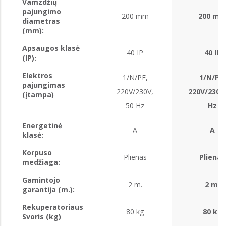
Vamzdžių
pajungimo
200 mm
200 m
diametras
(mm):
Apsaugos klasė
40 IP
40 IP
(IP):
Elektros
1/N/PE,
1/N/PE,
pajungimas
220V/230V,
220V/230V,
(įtampa)
50 Hz
Hz
Energetinė
A
A
klasė:
Korpuso
Plienas
Plienas
medžiaga:
Gamintojo
2 m.
2 m.
garantija (m.):
Rekuperatoriaus
80 kg
80 kg
Svoris (kg)