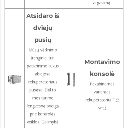
atgavimą.
Atsidaro iš
dviejų
pusių
Mūsų vėdinimo
įrenginiai turi
Montavimo
patikrinimo liukus
konsolė
abiejose
rekuperatoriaus
Pakabinamas
pusėse. Dėl to
variantas
mes turime
rekuperatoriui F (2
lengvesnę prieigą
vnt.)
prie kontrolės
veiklos. Galimybė