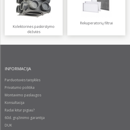
Rekuperatorių filtrai
Kolektorinės paskirstymo
dėžutės
INFORMACIJA
Parduotuvės taisyklės
Privatumo politika
Montavimo paslaugos
Konsultacija
Radai kitur pigiau?
60d. grąžinimo garantija
DUK