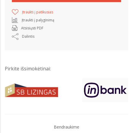
Įtraukti į patikusias
Įtraukti į palyginimą
Atsisiųsti PDF
Dalintis
Pirkite išsimokėtinai:
Bendraukime