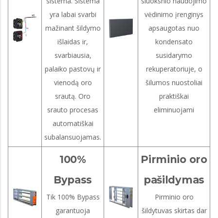
sistema. Sistema
sluoksnio naudojimo
yra labai svarbi
vėdinimo įrenginys
mažinant šildymo
apsaugotas nuo
išlaidas ir,
kondensato
svarbiausia,
susidarymo
palaiko pastovų ir
rekuperatoriuje, o
vienodą oro
šilumos nuostoliai
srautą. Oro
praktiškai
srauto procesas
eliminuojami
automatiškai
subalansuojamas.
100%
Pirminio oro
Bypass
pašildymas
Tik 100% Bypass
Pirminio oro
garantuoja
šildytuvas skirtas dar