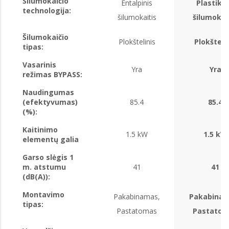
Šilumokaičio
Entalpinis
Plastikin
technologija:
šilumokaitis
šilumokai
Šilumokaičio
Plokštelinis
Plokšteli
tipas:
Vasarinis
Yra
Yra
režimas BYPASS:
Naudingumas
(efektyvumas)
85.4
85.4
(%):
Kaitinimo
1.5 kW
1.5 kW
elementų galia
Garso slėgis 1
m. atstumu
41
41
(dB(A)):
Montavimo
Pakabinamas,
Pakabinam
tipas:
Pastatomas
Pastatom