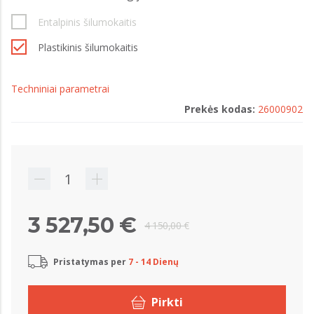
Entalpinis šilumokaitis
Plastikinis šilumokaitis
Techniniai parametrai
Prekės kodas:
26000902
3 527,50 €
4 150,00 €
Pristatymas per
7 - 14 Dienų
Pirkti