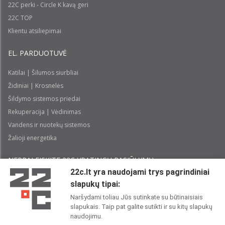
22C perki - Circle K kavą geri
22C TOP
Klientu atsiliepimai
EL. PARDUOTUVĖ
Katilai | Šilumos siurbliai
Židiniai | Krosnelės
Šildymo sistemos priedai
Rekuperacija | Vėdinimas
Vandens ir nuotekų sistemos
Žalioji energetika
NEPRALEISKITE 22С YPATINGŲ PASIŪLYMŲ:
22c.lt yra naudojami trys pagrindiniai
slapukų tipai:
Prenumeruoti
Naršydami toliau Jūs sutinkate su būtinaisiais
slapukais. Taip pat galite sutikti ir su kitų slapukų
Perskaičiau ir sutinku su 22C
Privatumo politika
naudojimu.