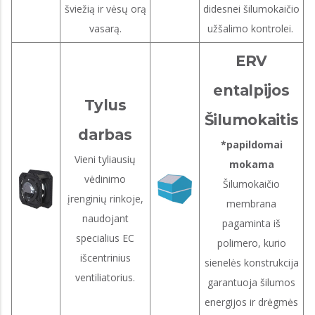
šviežią ir vėsų orą
didesnei šilumokaičio
vasarą.
užšalimo kontrolei.
ERV
entalpijos
Tylus
Šilumokaitis
darbas
*papildomai
Vieni tyliausių
mokama
vėdinimo
Šilumokaičio
įrenginių rinkoje,
membrana
naudojant
pagaminta iš
specialius EC
polimero, kurio
išcentrinius
sienelės konstrukcija
ventiliatorius.
garantuoja šilumos
energijos ir drėgmės