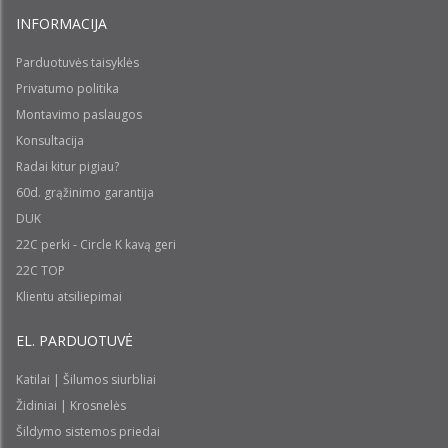
INFORMACIJA
Parduotuvės taisyklės
Privatumo politika
Montavimo paslaugos
Konsultacija
Radai kitur pigiau?
60d. grąžinimo garantija
DUK
22C perki - Circle K kavą geri
22C TOP
Klientu atsiliepimai
EL. PARDUOTUVĖ
Katilai | Šilumos siurbliai
Židiniai | Krosnelės
Šildymo sistemos priedai