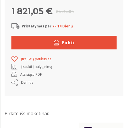
1 821,05 €
2 601,50 €
Pristatymas per
7 - 14 Dienų
Pirkti
Įtraukti į patikusias
Įtraukti į palyginimą
Atsisiųsti PDF
Dalintis
Pirkite išsimokėtinai: