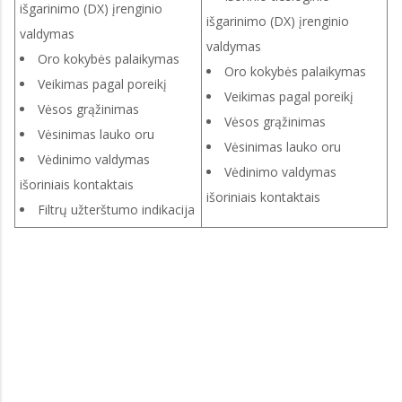
išgarinimo (DX) įrenginio
išgarinimo (DX) įrenginio
valdymas
valdymas
Oro kokybės palaikymas
Oro kokybės palaikymas
Veikimas pagal poreikį
Veikimas pagal poreikį
Vėsos grąžinimas
Vėsos grąžinimas
Vėsinimas lauko oru
Vėsinimas lauko oru
Vėdinimo valdymas
Vėdinimo valdymas
išoriniais kontaktais
išoriniais kontaktais
Filtrų užterštumo indikacija