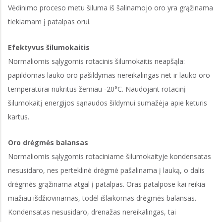
Vėdinimo proceso metu šiluma iš šalinamojo oro yra grąžinama
tiekiamam į patalpas orui.
Efektyvus šilumokaitis
Normaliomis sąlygomis rotacinis šilumokaitis neapšąla:
papildomas lauko oro pašildymas nereikalingas net ir lauko oro
temperatūrai nukritus žemiau -20°C. Naudojant rotacinį
šilumokaitį energijos sąnaudos šildymui sumažėja apie keturis
kartus.
Oro drėgmės balansas
Normaliomis sąlygomis rotaciniame šilumokaityje kondensatas
nesusidaro, nes perteklinė drėgmė pašalinama į lauką, o dalis
drėgmės grąžinama atgal į patalpas. Oras patalpose kai reikia
mažiau išdžiovinamas, todėl išlaikomas drėgmės balansas.
Kondensatas nesusidaro, drenažas nereikalingas, tai