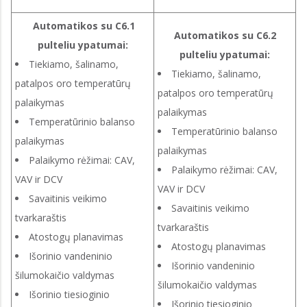
Automatikos su C6.1
Automatikos su C6.2
pulteliu ypatumai:
pulteliu ypatumai:
Tiekiamo, šalinamo,
Tiekiamo, šalinamo,
patalpos oro temperatūrų
patalpos oro temperatūrų
palaikymas
palaikymas
Temperatūrinio balanso
Temperatūrinio balanso
palaikymas
palaikymas
Palaikymo rėžimai: CAV,
Palaikymo rėžimai: CAV,
VAV ir DCV
VAV ir DCV
Savaitinis veikimo
Savaitinis veikimo
tvarkaraštis
tvarkaraštis
Atostogų planavimas
Atostogų planavimas
Išorinio vandeninio
Išorinio vandeninio
šilumokaičio valdymas
šilumokaičio valdymas
Išorinio tiesioginio
Išorinio tiesioginio