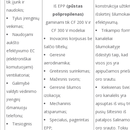
tik įjunk ir
Iš EPP
(pūstas
konstrukcija užtikr
naudokis;
polipropilenas)
išskirtinį šilumokai
Tylus įrenginių
gaminami tik CF 200 V ir
efektyvumą.
veikimas;
CF 300 V modeliai
Trikampio for
Naudojami
Inovacinis korpusas be
kanalėliai
aukšto
šalčio tiltelių;
šilumokaityje
efektyvumo EC
Geresnė
išdėstyti taip, kad
(elektroniškai
aerodinamika;
visos jos yra
komutuojami)
Greitesnis surinkimas;
apipučiamos prieš
ventiliatoriai;
Mažesnis svoris;
oro srautu.
Galimybė
Geresnė šilumos
Kiekvienas švie
valdyti vėdinimo
izoliacija;
oro kanalėlis yra
įrenginį
Mechaninis
apsuptas iš visų tr
išmaniuoju
atsparumas;
pusių šiltesnio iš
telefonu;
Specialus, pagerintas
patalpos šalinamo
Tiesioginis
EPP;
oro srauto. Tokiu