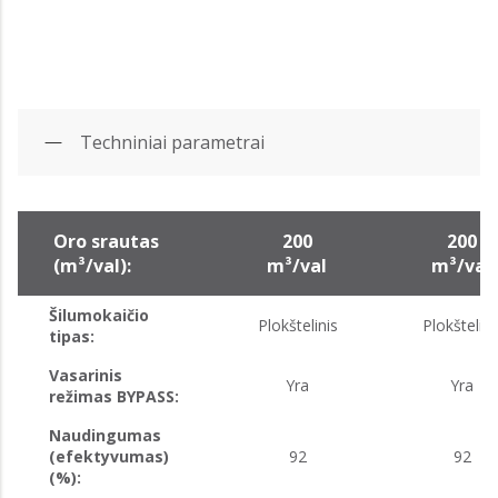
Techniniai parametrai
Oro srautas
200
200
(m³/val):
m³/val
m³/val
Šilumokaičio
Plokštelinis
Plokštelini
tipas:
Vasarinis
Yra
Yra
režimas BYPASS:
Naudingumas
(efektyvumas)
92
92
(%):