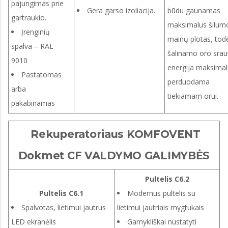
pajungimas prie
Gera garso izoliacija.
būdu gaunamas
gartraukio.
maksimalus šilum
Įrenginių
mainų plotas, tod
spalva – RAL
šalinamo oro srau
9010
energija maksimali
Pastatomas
perduodama
arba
tiekiamam orui.
pakabinamas
Rekuperatoriaus KOMFOVENT
Dokmet CF VALDYMO GALIMYBĖS
Pultelis C6.2
Pultelis C6.1
Modernus pultelis su
Spalvotas, lietimui jautrus
lietimui jautriais mygtukais
LED ekranėlis
Gamykliškai nustatyti