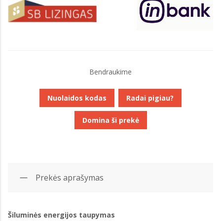
Bendraukime
Nuolaidos kodas
Radai pigiau?
Domina ši prekė
Prekės aprašymas
Šiluminės energijos taupymas