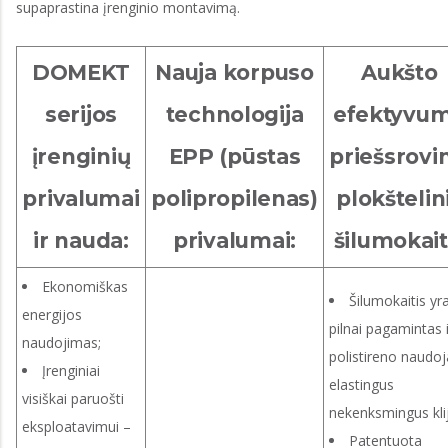
supaprastina įrenginio montavimą.
DOMEKT
Nauja korpuso
Aukšto
serijos
technologija
efektyvu
įrenginių
EPP (pūstas
priešsrovi
privalumai
polipropilenas)
plokštelin
ir nauda:
privalumai:
šilumokait
Ekonomiškas
Šilumokaitis yr
energijos
pilnai pagamintas 
naudojimas;
polistireno naudoj
Įrenginiai
elastingus
visiškai paruošti
nekenksmingus kli
eksploatavimui –
Patentuota