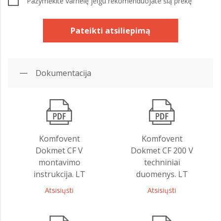
Pažymėkite varnelę jeigu rekomenduojate šią prekę
Pateikti atsiliepimą
Dokumentacija
Komfovent
Komfovent
Dokmet CF V
Dokmet CF 200 V
montavimo
techniniai
instrukcija. LT
duomenys. LT
Atsisiųsti
Atsisiųsti