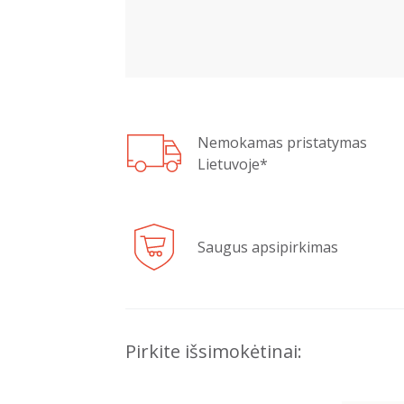
Nemokamas pristatymas
Lietuvoje*
Saugus apsipirkimas
Pirkite išsimokėtinai: