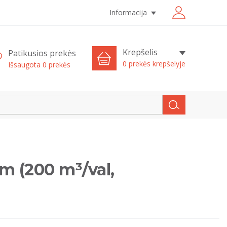
Informacija
Krepšelis
Patikusios prekės
0 prekės krepšelyje
Išsaugota
0
prekės
 (200 m³/val,