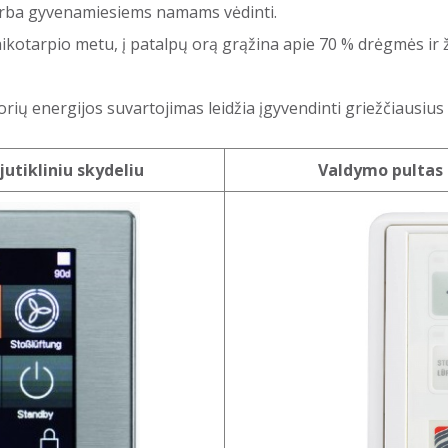
 arba gyvenamiesiems namams vėdinti.
aikotarpio metu, į patalpų orą grąžina apie 70 % drėgmės i
orių energijos suvartojimas leidžia įgyvendinti griežčiausiu
utikliniu skydeliu
Valdymo pultas