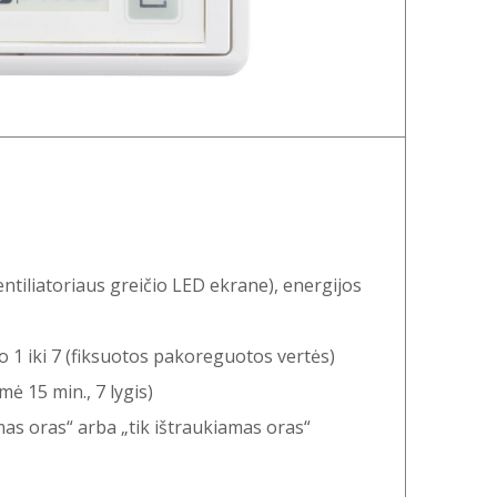
ntiliatoriaus greičio LED ekrane), energijos
uo 1 iki 7 (fiksuotos pakoreguotos vertės)
mė 15 min., 7 lygis)
mas oras“ arba „tik ištraukiamas oras“