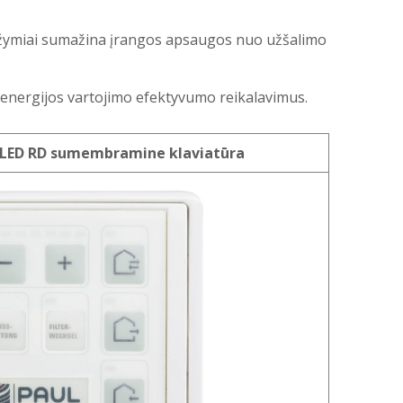
r žymiai sumažina įrangos apsaugos nuo užšalimo
s energijos vartojimo efektyvumo reikalavimus.
 LED RD sumembramine klaviatūra