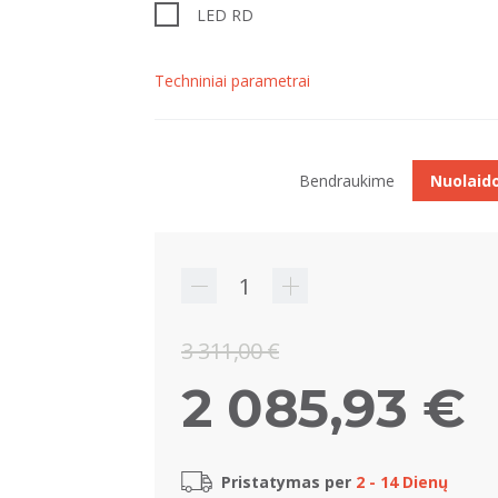
LED RD
Techniniai parametrai
Bendraukime
Nuolaid
3 311,00 €
2 085,93 €
Pristatymas per
2 - 14 Dienų