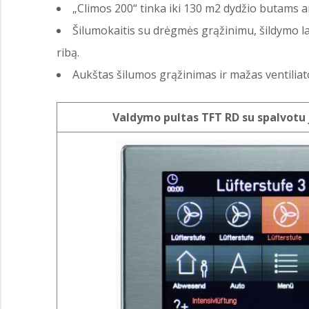
„Climos 200“ tinka iki 130 m2 dydžio butams
Šilumokaitis su drėgmės grąžinimu, šildymo l
ribą.
Aukštas šilumos grąžinimas ir mažas ventiliat
Valdymo pultas TFT RD su spalvotu j