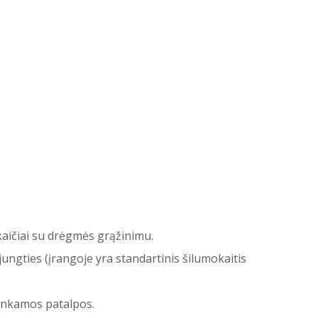
kaičiai su drėgmės grąžinimu.
ungties (įrangoje yra standartinis šilumokaitis
tinkamos patalpos.