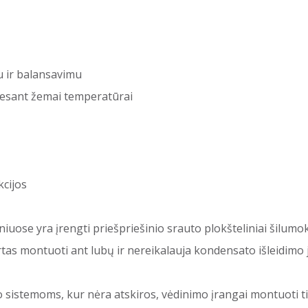
u ir balansavimu
 esant žemai temperatūrai
kcijos
uose yra įrengti priešpriešinio srauto plokšteliniai šilumo
tas montuoti ant lubų ir nereikalauja kondensato išleidimo j
o sistemoms, kur nėra atskiros, vėdinimo įrangai montuoti 