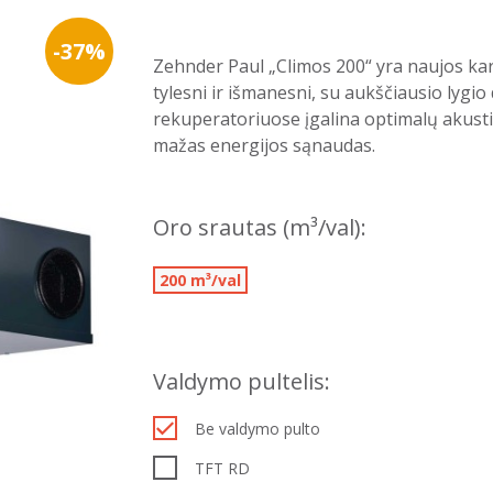
-37%
Zehnder Paul „Climos 200“ yra naujos kart
tylesni ir išmanesni, su aukščiausio lygi
rekuperatoriuose įgalina optimalų akusti
mažas energijos sąnaudas.
Oro srautas (m³/val):
200 m³/val
Valdymo pultelis:
Be valdymo pulto
TFT RD