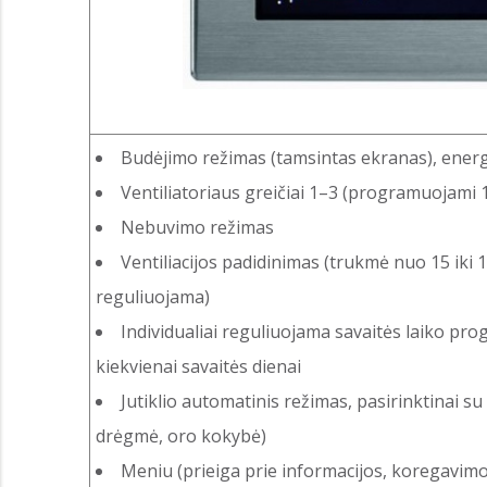
Budėjimo režimas (tamsintas ekranas), ener
Ventiliatoriaus greičiai 1–3 (programuojami 1
Nebuvimo režimas
Ventiliacijos padidinimas (trukmė nuo 15 iki 12
reguliuojama)
Individualiai reguliuojama savaitės laiko pro
kiekvienai savaitės dienai
Jutiklio automatinis režimas, pasirinktinai su i
drėgmė, oro kokybė)
Meniu (prieiga prie informacijos, koregavim