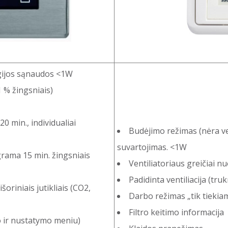
gijos sąnaudos <1W
 % žingsniais)
0 min., individualiai
Budėjimo režimas (nėra ve
suvartojimas. <1W
grama 15 min. žingsniais
Ventiliatoriaus greičiai n
Padidinta ventiliacija (truk
šoriniais jutikliais (CO2,
Darbo režimas „tik tiekia
Filtro keitimo informacija
o ir nustatymo meniu)