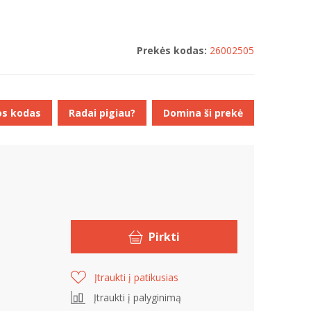
Prekės kodas:
26002505
os kodas
Radai pigiau?
Domina ši prekė
Pirkti
Įtraukti į patikusias
Įtraukti į palyginimą