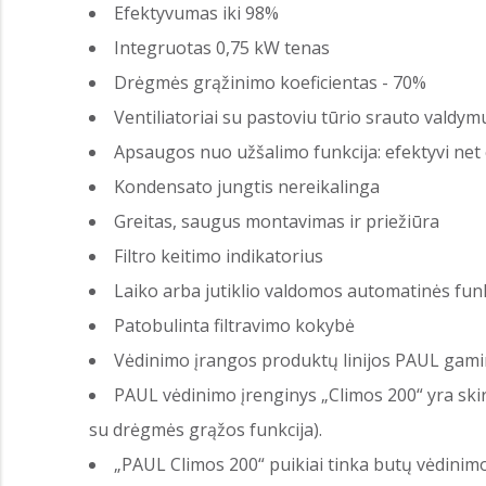
Efektyvumas iki 98%
Integruotas 0,75 kW tenas
Drėgmės grąžinimo koeficientas - 70%
Ventiliatoriai su pastoviu tūrio srauto valdym
Apsaugos nuo užšalimo funkcija: efektyvi net
Kondensato jungtis nereikalinga
Greitas, saugus montavimas ir priežiūra
Filtro keitimo indikatorius
Laiko arba jutiklio valdomos automatinės fun
Patobulinta filtravimo kokybė
Vėdinimo įrangos produktų linijos PAUL gamini
PAUL vėdinimo įrenginys „Climos 200“ yra skir
su drėgmės grąžos funkcija).
„PAUL Climos 200“ puikiai tinka butų vėdinim