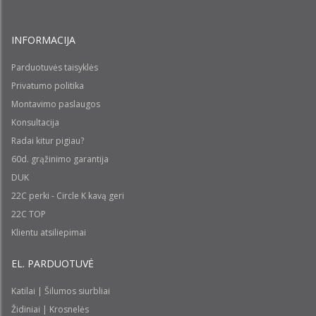
INFORMACIJA
Parduotuvės taisyklės
Privatumo politika
Montavimo paslaugos
Konsultacija
Radai kitur pigiau?
60d. grąžinimo garantija
DUK
22C perki - Circle K kavą geri
22C TOP
Klientu atsiliepimai
EL. PARDUOTUVĖ
Katilai | Šilumos siurbliai
Židiniai | Krosnelės