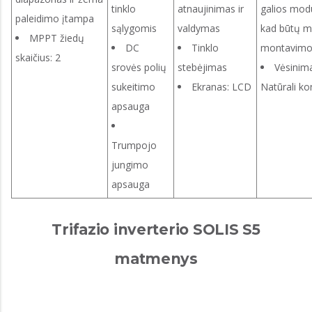
tinklo
atnaujinimas ir
galios modu
paleidimo įtampa
sąlygomis
valdymas
kad būtų 
MPPT žiedų
DC
Tinklo
montavimo 
skaičius: 2
srovės polių
stebėjimas
Vėsinim
sukeitimo
Ekranas: LCD
Natūrali ko
apsauga
Trumpojo
jungimo
apsauga
Trifazio inverterio SOLIS S5
matmenys