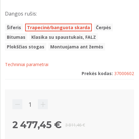
Dangos rušis:
Šiferis
Trapecinė/banguota skarda
Čerpės
Bitumas
Klasika su spaustukais, FALZ
Plokščias stogas
Montuojama ant žemės
Techniniai parametrai
Prekės kodas:
37000602
2 477,45 €
3 811,46 €