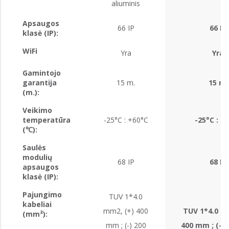
aliuminis
Apsaugos
66 IP
66 IP
klasė (IP):
WiFi
Yra
Yra
Gamintojo
garantija
15 m.
15 m.
(m.):
Veikimo
temperatūra
-25°C : +60°C
-25°C : +
(℃):
Saulės
modulių
68 IP
68 IP
apsaugos
klasė (IP):
Pajungimo
TUV 1*4.0
kabeliai
mm2, (+) 400
TUV 1*4.0 m
(mm²):
mm ; (-) 200
400 mm ; (-)