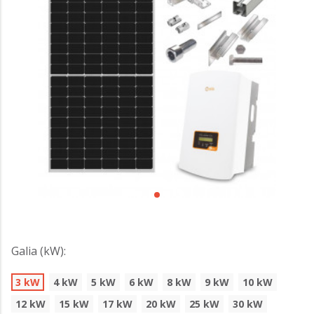
Galia (kW):
3 kW
4 kW
5 kW
6 kW
8 kW
9 kW
10 kW
12 kW
15 kW
17 kW
20 kW
25 kW
30 kW