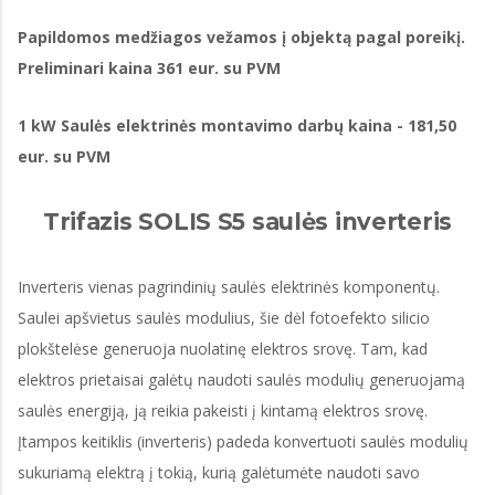
Papildomos medžiagos vežamos į objektą pagal poreikį.
Preliminari kaina 361 eur. su PVM
1 kW Saulės elektrinės montavimo darbų kaina - 181,50
eur. su PVM
Trifazis SOLIS S5 saulės inverteris
Inverteris vienas pagrindinių saulės elektrinės komponentų.
Saulei apšvietus saulės modulius, šie dėl fotoefekto silicio
plokštelėse generuoja nuolatinę elektros srovę. Tam, kad
elektros prietaisai galėtų naudoti saulės modulių generuojamą
saulės energiją, ją reikia pakeisti į kintamą elektros srovę.
Įtampos keitiklis (inverteris) padeda konvertuoti saulės modulių
sukuriamą elektrą į tokią, kurią galėtumėte naudoti savo