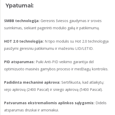
Ypatumai:
SMBB technologija:
Geresnis šviesos gaudymas ir srovės
surinkimas, siekiant pagerinti modulio galią ir patikimumą.
HOT 2.0 technologija:
N tipo modulis su Hot 2.0 technologija
pasižymi geresniu patikimumu ir mažesniu LID/LETID.
PID atsparumas:
Puiki Anti-PID veikimo garantija dėl
optimizuoto masinės gamybos proceso ir medžiagų kontrolės.
Padidinta mechaninė apkrova:
Sertifikuota, kad atlaikytų:
vėjo apkrovą (2400 Pascal) ir sniego apkrovą (5400 Pascal).
Patvarumas ekstremaliomis aplinkos sąlygomis:
Didelis
atsparumas druskai ir amoniakui.