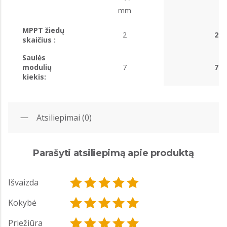
mm
MPPT žiedų
2
2
skaičius :
Saulės
modulių
7
7
kiekis:
Atsiliepimai (0)
Parašyti atsiliepimą apie produktą
Išvaizda
Kokybė
Priežiūra