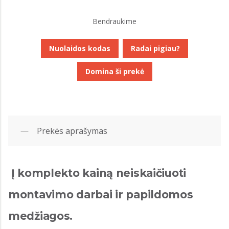
Bendraukime
Nuolaidos kodas
Radai pigiau?
Domina ši prekė
Prekės aprašymas
Į komplekto kainą neiskaičiuoti
montavimo darbai ir papildomos
medžiagos.