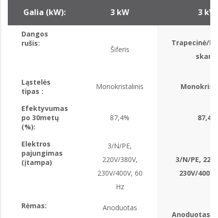
Galia (kW):
3 kW
3 kW
Dangos
Trapecinė/b
rušis:
Šiferis
skard
Ląstelės
Monokristalinis
Monokrista
tipas :
Efektyvumas
po 30metų
87,4%
87,4%
(%):
Elektros
3/N/PE,
pajungimas
220V/380V,
3/N/PE, 220
(įtampa)
230V/400V, 60
230V/400V,
Hz
Rėmas:
Anoduotas
Anoduotas al