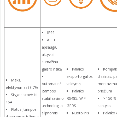
IP66
AFCI
apsauga,
aktyviai
sumažina
gaisro riziką
Palaiko
Kompakt
eksporto galios
dizainas, p
Maks.
Automatinė
valdymą
montavimas
efektyvumas98,7%
įtampos
Palaiko
priežiūra
Stygos srovė iki
stabilizavimo
RS485, WiFi,
> 150 %
16A
technologija
GPRS
santykis
Platus įtampos
silpnomis
Nuotolinis
Palaiko 
diapazonas ir žema