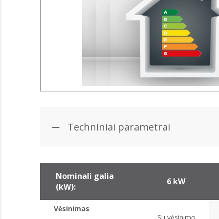
Techniniai parametrai
Nominali galia
6 kW
(kW):
Vėsinimas
Su vėsinimo