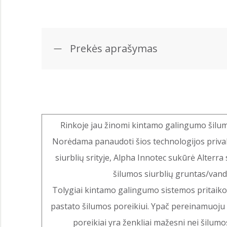
Prekės aprašymas
Rinkoje jau žinomi kintamo galingumo šilum
Norėdama panaudoti šios technologijos priv
siurblių srityje, Alpha Innotec sukūrė Alterr
šilumos siurblių gruntas/vand
Tolygiai kintamo galingumo sistemos pritaik
pastato šilumos poreikiui. Ypač pereinamuoju 
poreikiai yra ženkliai mažesni nei šilumo