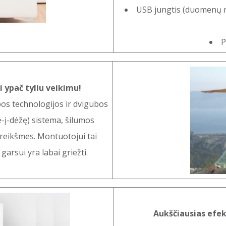
USB jungtis (duomenų n
P
i ypač tyliu veikimu!
os technologijos ir dvigubos
ė-į-dėžę) sistema, šilumos
 reikšmes. Montuotojui tai
garsui yra labai griežti.
Aukščiausias efe