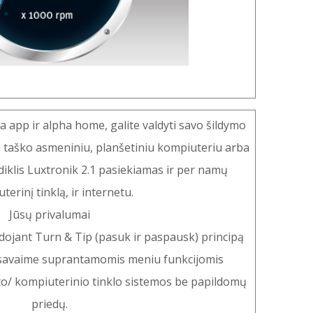
app ir alpha home, galite valdyti savo šildymo
o taško asmeniniu, planšetiniu kompiuteriu arba
diklis Luxtronik 2.1 pasiekiamas ir per namų
terinį tinklą, ir internetu.
Jūsų privalumai
ojant Turn & Tip (pasuk ir paspausk) principą
 savaime suprantamomis meniu funkcijomis
to/ kompiuterinio tinklo sistemos be papildomų
priedų.