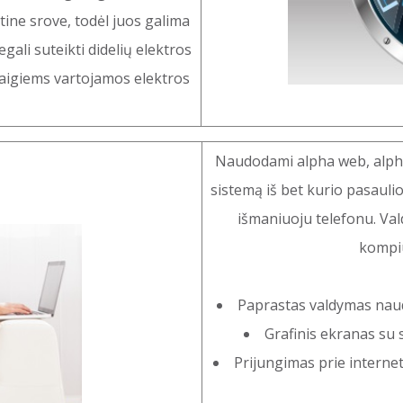
rtine srove, todėl juos galima
gali suteikti didelių elektros
staigiems vartojamos elektros
Naudodami alpha web, alpha 
sistemą iš bet kurio pasauli
išmaniuoju telefonu. Val
kompiu
Paprastas valdymas naud
Grafinis ekranas su
Prijungimas prie interne