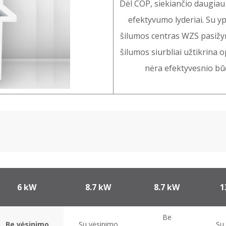
Dėl COP, siekiančio daugiau 
efektyvumo lyderiai. Su y
šilumos centras WZS pasižym
šilumos siurbliai užtikrina 
nėra efektyvesnio būdo
6 kW
8.7 kW
8.7 kW
1
Be
Be vėsinimo
Su vėsinimo
Su