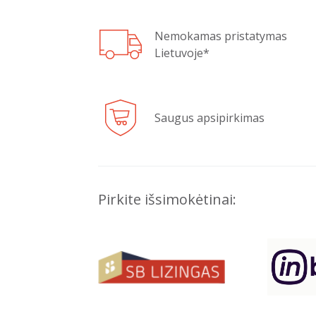
Nemokamas pristatymas
Lietuvoje*
Saugus apsipirkimas
Pirkite išsimokėtinai: