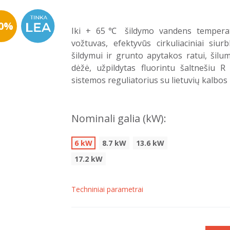
10%
Iki + 65℃ šildymo vandens temperatū
vožtuvas, efektyvūs cirkuliaciniai siu
šildymui ir grunto apytakos ratui, šil
dėžė, užpildytas fluorintu šaltnešiu R
sistemos reguliatorius su lietuvių kalbos
Nominali galia (kW):
6 kW
8.7 kW
13.6 kW
17.2 kW
Techniniai parametrai