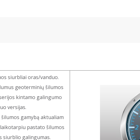
os siurbliai oras/vanduo.
alumus geoterminių šilumos
a serijos kintamo galingumo
uo versijas.
o šilumos gamybą aktualiam
laikotarpiu pastato šilumos
s siurblio galingumas.