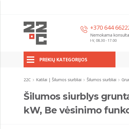
+370 644 6622
Nemokama konsulta
I-V, 08.30 - 17.00
PREKIŲ KATEGORIJOS
22C
Katilai | Šilumos siurbliai
Šilumos siurbliai
Gru
Šilumos siurblys gru
kW, Be vėsinimo funkc