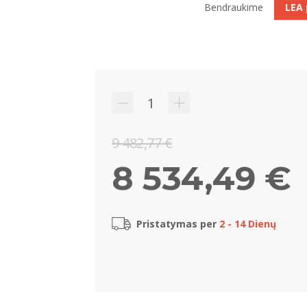
Bendraukime
LEA
9 482,77 €
8 534,49 €
Pristatymas per
2 - 14 Dienų