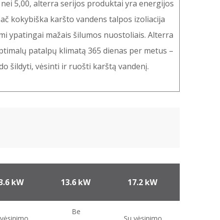
nei 5,00, alterra serijos produktai yra energijos
pač kokybiška karšto vandens talpos izoliacija
i ypatingai mažais šilumos nuostoliais. Alterra
optimalų patalpų klimatą 365 dienas per metus –
 šildyti, vėsinti ir ruošti karštą vandenį.
3.6 kW
13.6 kW
17.2 kW
17.2 k
Be
Be
 vėsinimo
Su vėsinimo