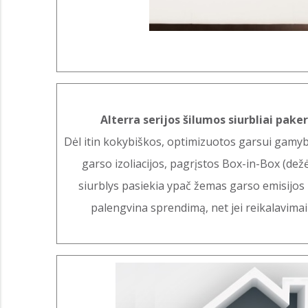
Alterra serijos šilumos siurbliai paker
Dėl itin kokybiškos, optimizuotos garsui gamyb
garso izoliacijos, pagrįstos Box-in-Box (dež
siurblys pasiekia ypač žemas garso emisijos
palengvina sprendimą, net jei reikalavimai 