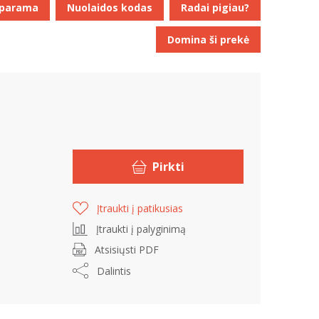
 parama
Nuolaidos kodas
Radai pigiau?
Domina ši prekė
Pirkti
Įtraukti į patikusias
Įtraukti į palyginimą
Atsisiųsti PDF
Dalintis