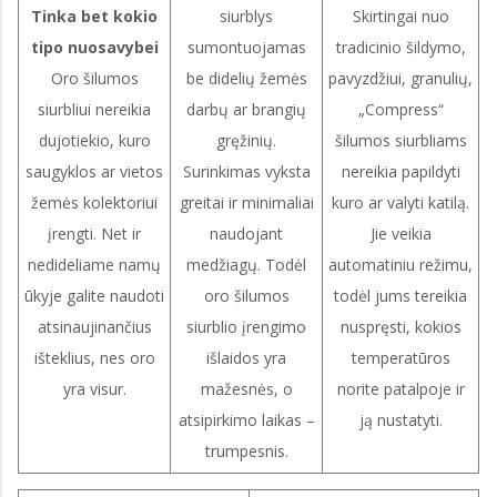
Tinka bet kokio
siurblys
Skirtingai nuo
tipo nuosavybei
sumontuojamas
tradicinio šildymo,
Oro šilumos
be didelių žemės
pavyzdžiui, granulių,
siurbliui nereikia
darbų ar brangių
„Compress“
dujotiekio, kuro
gręžinių.
šilumos siurbliams
saugyklos ar vietos
Surinkimas vyksta
nereikia papildyti
žemės kolektoriui
greitai ir minimaliai
kuro ar valyti katilą.
įrengti. Net ir
naudojant
Jie veikia
nedideliame namų
medžiagų. Todėl
automatiniu režimu,
ūkyje galite naudoti
oro šilumos
todėl jums tereikia
atsinaujinančius
siurblio įrengimo
nuspręsti, kokios
išteklius, nes oro
išlaidos yra
temperatūros
yra visur.
mažesnės, o
norite patalpoje ir
atsipirkimo laikas –
ją nustatyti.
trumpesnis.