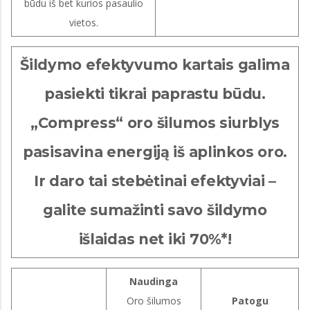
būdu iš bet kurios pasaulio
vietos.
Šildymo efektyvumo kartais galima
pasiekti tikrai paprastu būdu.
„Compress“ oro šilumos siurblys
pasisavina energiją iš aplinkos oro.
Ir daro tai stebėtinai efektyviai –
galite sumažinti savo šildymo
išlaidas net iki 70%*!
Naudinga
Oro šilumos
Patogu