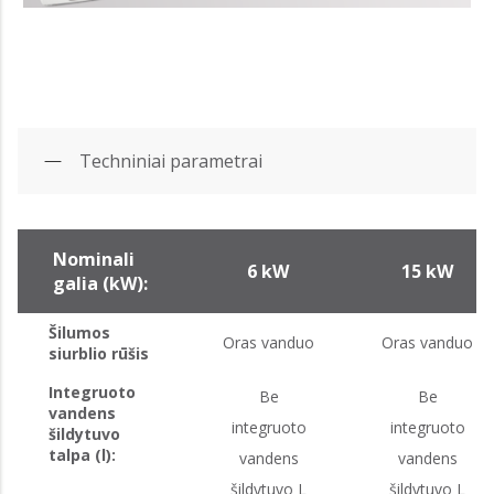
Techniniai parametrai
Nominali
6 kW
15 kW
galia (kW):
Šilumos
Oras vanduo
Oras vanduo
siurblio rūšis
Integruoto
Be
Be
vandens
integruoto
integruoto
šildytuvo
talpa (l):
vandens
vandens
šildytuvo L
šildytuvo L