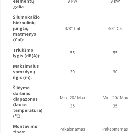
elementų
9 kW
9 kW
galia
Šilumokaičio
hidraulinių
jungčių
3/8" Cal
3/8" Cal
matmenys
(Cal):
Triukšmo
55
55
lygis (dB(A)):
Maksimalus
vamzdynų
30
30
ilgis (m):
Šildymo
darbinis
Min -20/ Max
Min -20/ Max
diapazonas
(lauko
35
35
temperatūra)
(℃):
Montavimo
Pakabinamas
Pakabinamas
tipas: