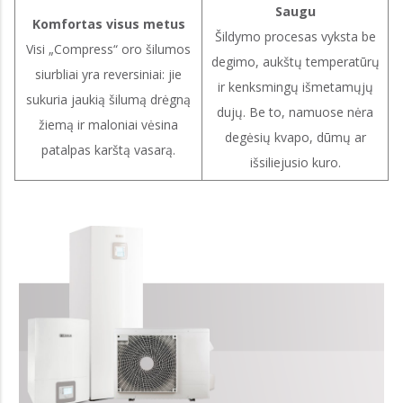
Saugu
Komfortas visus metus
Šildymo procesas vyksta be
Visi „Compress“ oro šilumos
degimo, aukštų temperatūrų
siurbliai yra reversiniai: jie
ir kenksmingų išmetamųjų
sukuria jaukią šilumą drėgną
dujų. Be to, namuose nėra
žiemą ir maloniai vėsina
degėsių kvapo, dūmų ar
patalpas karštą vasarą.
išsiliejusio kuro.