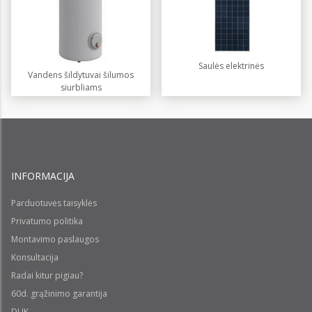
Saulės elektrinės
Vandens šildytuvai šilumos
siurbliams
INFORMACIJA
Parduotuvės taisyklės
Privatumo politika
Montavimo paslaugos
Konsultacija
Radai kitur pigiau?
60d. grąžinimo garantija
DUK