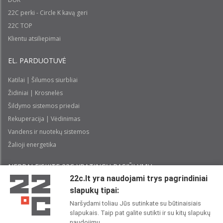
22C perki - Circle K kavą geri
22C TOP
Klientu atsiliepimai
EL. PARDUOTUVĖ
Katilai | Šilumos siurbliai
Židiniai | Krosnelės
Šildymo sistemos priedai
Rekuperacija | Vėdinimas
Vandens ir nuotekų sistemos
Žalioji energetika
NEPRALEISKITE 22С YPATINGŲ PASIŪLYMŲ:
22c.lt yra naudojami trys pagrindiniai
slapukų tipai:
Prenumeruoti
Naršydami toliau Jūs sutinkate su būtinaisiais
slapukais. Taip pat galite sutikti ir su kitų slapukų
Perskaičiau ir sutinku su 22C
Privatumo politika
naudojimu.