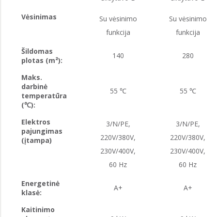
Vėsinimas
Su vėsinimo
Su vėsinimo
funkcija
funkcija
Šildomas
140
280
plotas (m²):
Maks.
darbinė
55 ℃
55 ℃
temperatūra
(℃):
Elektros
3/N/PE,
3/N/PE,
pajungimas
220V/380V,
220V/380V,
(įtampa)
230V/400V,
230V/400V,
60 Hz
60 Hz
Energetinė
A+
A+
klasė:
Kaitinimo