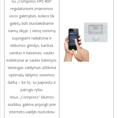
Su „Compress HPC400“
regulatoriumi įmanomos
visos galimybės, kokios tik
galėtų būti šiuolaikiškame
namų ūkyje. Į vieną sistemą
sujungiami radiatoriai ir
šildomos grindys, karštas
vanduo ir baseinas, saulės
kolektoriai ar saulės baterijos.
Vieningas valdymas užtikrina
optimalų šildymo sistemos
darbą – be to, su paprastu ir
patogiu ryšiu.
Visus „Compress“ šilumos
siurblius galima prijungti prie
interneto,valdyti nuotoliniu