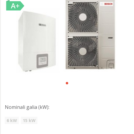
Nominali galia (kW):
6 kW
15 kW