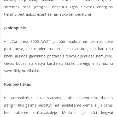
sistema), todėl įrenginiui nebaisūs ilgos elektros energijos
tiekimo pertraukos esant žemai lauko temperatūrai
Įvairiapusis
„Compress 3000 AWS“ gali būti naudojamas tiek naujuose
pastatuose, tiek modernizuojant – tiek atskirai, tiek kartu su
kitais šilumos gaminimo prietaisais renovuojamuose namuose.
Geras būdas atsikratyti kasdienių kūriko pareigų ir sumažinti
savo šildymo išlaidas.
Kompaktiškas
Kompaktišką, lauke statomą, į akis nekrentančio dizaino
įrenginį bus galima pastatyti net nedideliame kieme, ir jis derės
bet kokiame kraštovaizdyje. Moduliai gali būti lengvai