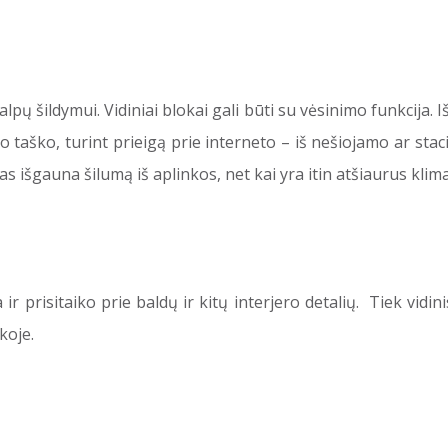
ų šildymui. Vidiniai blokai gali būti su vėsinimo funkcija. I
rio taško, turint prieigą prie interneto – iš nešiojamo ar st
kas išgauna šilumą iš aplinkos, net kai yra itin atšiaurus kli
prisitaiko prie baldų ir kitų interjero detalių. Tiek vidinis,
koje.