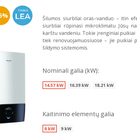
25%
Šilumos siurbliai oras–vanduo – itin e
siurbliai rūpinasi mikroklimatu Jūsų n
karštu vandeniu. Tokie įrenginiai puikia
tiek renovuojamuosiuose – jie puikiai p
šildymo sistemomis.
Nominali galia (kW):
14.57 kW
16.39 kW
18.21 kW
Kaitinimo elementų galia
6 kW
9 kW