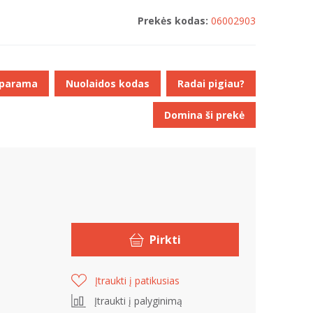
Prekės kodas:
06002903
 parama
Nuolaidos kodas
Radai pigiau?
Domina ši prekė
Pirkti
Įtraukti į patikusias
Įtraukti į palyginimą