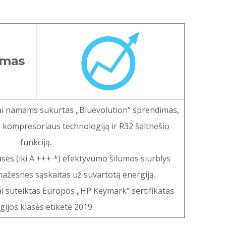
umas
iai namams sukurtas „Bluevolution“ sprendimas,
 kompresoriaus technologiją ir R32 šaltnešio
funkciją.
sės (iki A +++ *) efektyvumo šilumos siurblys
mažesnes sąskaitas už suvartotą energiją.
i suteiktas Europos „HP Keymark“ sertifikatas.
gijos klasės etiketė 2019.