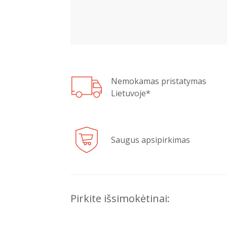
Nemokamas pristatymas
Lietuvoje*
Saugus apsipirkimas
Pirkite išsimokėtinai: