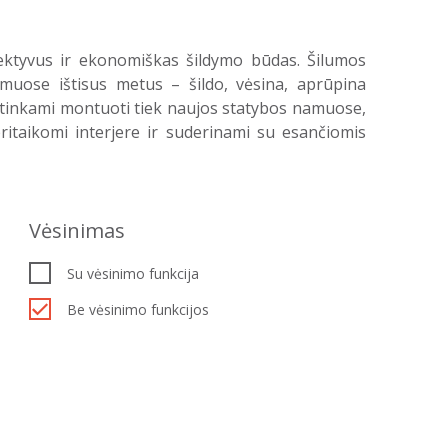
fektyvus ir ekonomiškas šildymo būdas. Šilumos
amuose ištisus metus – šildo, vėsina, aprūpina
i tinkami montuoti tiek naujos statybos namuose,
ritaikomi interjere ir suderinami su esančiomis
Vėsinimas
Su vėsinimo funkcija
Be vėsinimo funkcijos