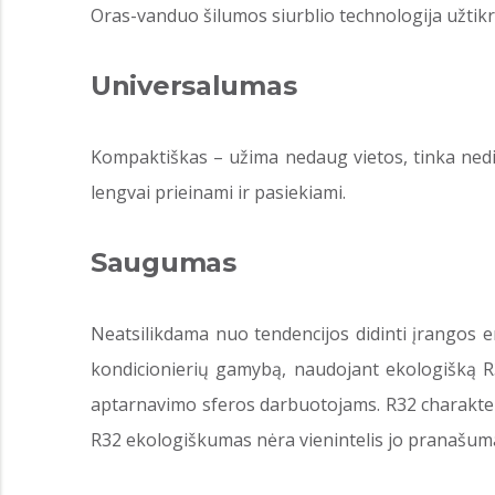
Oras-vanduo šilumos siurblio technologija užtik
Universalumas
Kompaktiškas – užima nedaug vietos, tinka nedid
lengvai prieinami ir pasiekiami.
Saugumas
Neatsilikdama nuo tendencijos didinti įrangos en
kondicionierių gamybą, naudojant ekologišką R
aptarnavimo sferos darbuotojams. R32 charakteri
R32 ekologiškumas nėra vienintelis jo pranašuma