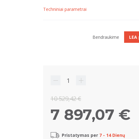
Techniniai parametrai
Bendraukime
LEA
10 529,42 €
7 897,07 €
Pristatymas per
7 - 14 Dienų