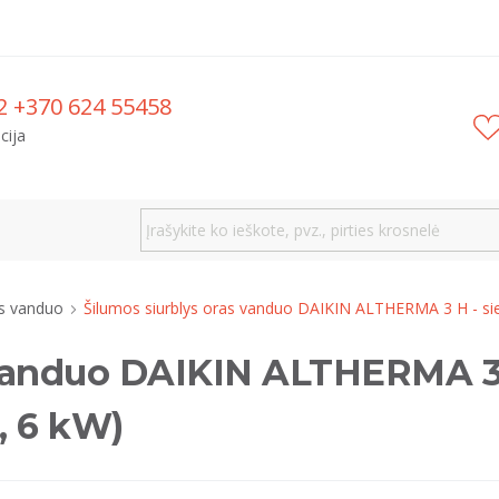
2 +370 624 55458
cija
s vanduo
Šilumos siurblys oras vanduo DAIKIN ALTHERMA 3 H - sie
 vanduo DAIKIN ALTHERMA 3 H
, 6 kW)