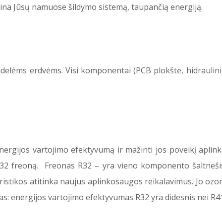
rina Jūsų namuose šildymo sistemą, taupančią energiją.
elėms erdvėms. Visi komponentai (PCB plokštė, hidrauliniai
ergijos vartojimo efektyvumą ir mažinti jos poveikį aplinka
32 freoną. Freonas R32 – yra vieno komponento šaltnešis
stikos atitinka naujus aplinkosaugos reikalavimus. Jo ozon
s: energijos vartojimo efektyvumas R32 yra didesnis nei R4