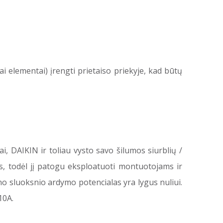
 elementai) įrengti prietaiso priekyje, kad būtų
i, DAIKIN ir toliau vysto savo šilumos siurblių /
, todėl jį patogu eksploatuoti montuotojams ir
o sluoksnio ardymo potencialas yra lygus nuliui.
10A.