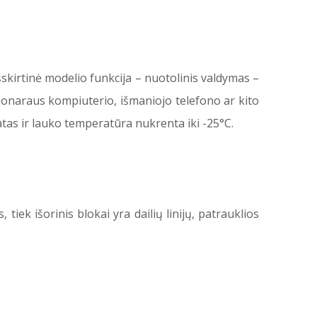
šskirtinė modelio funkcija – nuotolinis valdymas –
acionaraus kompiuterio, išmaniojo telefono ar kito
matas ir lauko temperatūra nukrenta iki -25°C.
 tiek išorinis blokai yra dailių linijų, patrauklios