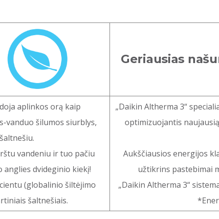
Geriausias naš
doja aplinkos orą kaip
„Daikin Altherma 3“ special
as-vanduo šilumos siurblys,
optimizuojantis naujausią
altnešiu.
arštu vandeniu ir tuo pačiu
Aukščiausios energijos kla
anglies dvideginio kiekį!
užtikrins pastebimai 
ientu (globalinio šiltėjimo
„Daikin Altherma 3“ sistema
tiniais šaltnešiais.
*Ener