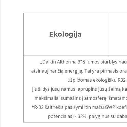
Ekologija
„Daikin Altherma 3“ šilumos siurblys nau
atsinaujinančią energiją. Tai yra pirmasis or
užpildomas ekologišku R32 š
Jis šildys jūsų namus, aprūpins jūsų šeimą k
maksimaliai sumažins į atmosferą išmetamo 
*R-32 šaltnešis pasižymi itin mažu GWP koefic
potencialas) - 32%, palyginus su dabar