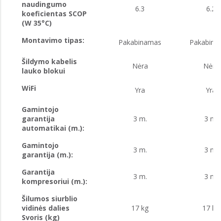
naudingumo
6.3
6.2
koeficientas SCOP
(W 35°C)
Montavimo tipas:
Pakabinamas
Pakabina
Šildymo kabelis
Nėra
Nėra
lauko blokui
WiFi
Yra
Yra
Gamintojo
garantija
3 m.
3 m.
automatikai (m.):
Gamintojo
3 m.
3 m.
garantija (m.):
Garantija
3 m.
3 m.
kompresoriui (m.):
Šilumos siurblio
vidinės dalies
17 kg
17 kg
Svoris (kg)