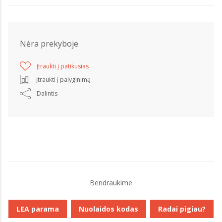
Nėra prekyboje
Įtraukti į patikusias
Įtraukti į palyginimą
Dalintis
Bendraukime
LEA parama
Nuolaidos kodas
Radai pigiau?