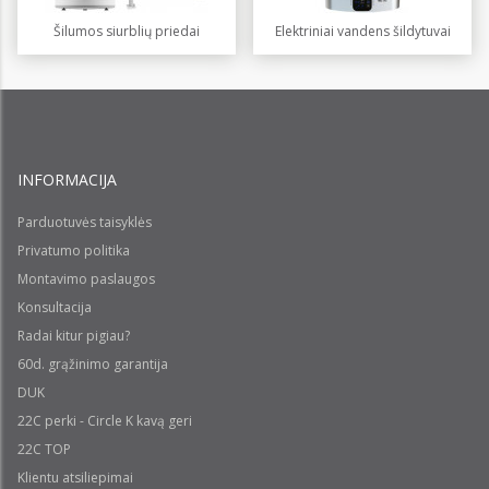
Šilumos siurblių priedai
Elektriniai vandens šildytuvai
INFORMACIJA
Parduotuvės taisyklės
Privatumo politika
Montavimo paslaugos
Konsultacija
Radai kitur pigiau?
60d. grąžinimo garantija
DUK
22C perki - Circle K kavą geri
22C TOP
Klientu atsiliepimai