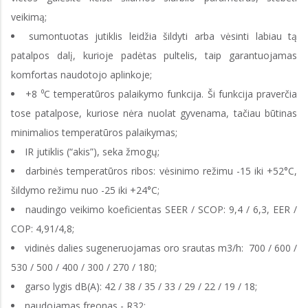
veikimą;
sumontuotas jutiklis leidžia šildyti arba vėsinti labiau tą
patalpos dalį, kurioje padėtas pultelis, taip garantuojamas
komfortas naudotojo aplinkoje;
+8 ⁰C temperatūros palaikymo funkcija. Ši funkcija praverčia
tose patalpose, kuriose nėra nuolat gyvenama, tačiau būtinas
minimalios temperatūros palaikymas;
IR jutiklis (“akis”), seka žmogų;
darbinės temperatūros ribos: vėsinimo režimu -15 iki +52°C,
šildymo režimu nuo -25 iki +24°C;
naudingo veikimo koeficientas SEER / SCOP: 9,4 / 6,3, EER /
COP: 4,91/4,8;
vidinės dalies sugeneruojamas oro srautas m3/h: 700 / 600 /
530 / 500 / 400 / 300 / 270 / 180;
garso lygis dB(A): 42 / 38 / 35 / 33 / 29 / 22 / 19 / 18;
naudojamas freonas - R32;