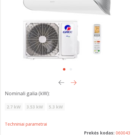
Nominali galia (kW):
2.7 kW
3.53 kW
5.3 kW
Techniniai parametrai
Prekės kodas:
060043