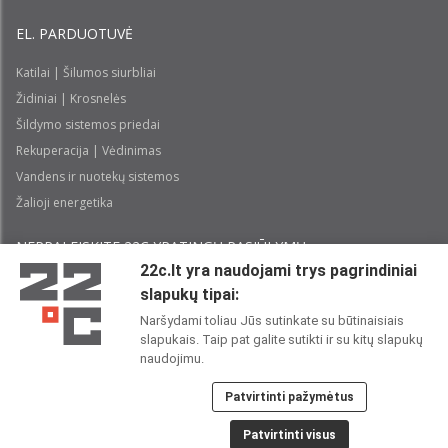
EL. PARDUOTUVĖ
Katilai | Šilumos siurbliai
Židiniai | Krosnelės
Šildymo sistemos priedai
Rekuperacija | Vėdinimas
Vandens ir nuotekų sistemos
Žalioji energetika
NEPRALEISKITE 22С YPATINGŲ PASIŪLYMŲ:
22c.lt yra naudojami trys pagrindiniai
slapukų tipai:
Prenumeruoti
Naršydami toliau Jūs sutinkate su būtinaisiais
slapukais. Taip pat galite sutikti ir su kitų slapukų
Perskaičiau ir sutinku su 22C
Privatumo politika
naudojimu.
Patvirtinti pažymėtus
22C SOCIALINIUOSE TINKLUOSE:
Patvirtinti visus