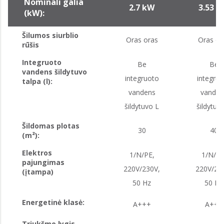
Nominali galia
2.7 kW
3.53 
(kW):
Šilumos siurblio
Oras oras
Oras or
rūšis
Integruoto
Be
Be
vandens šildytuvo
integruoto
integruo
talpa (l):
vandens
vanden
šildytuvo L
šildytuv
Šildomas plotas
30
40
(m²):
Elektros
1/N/PE,
1/N/PE
pajungimas
220V/230V,
220V/23
(įtampa)
50 Hz
50 Hz
Energetinė klasė:
A+++
A+++
Triukšmo lygis