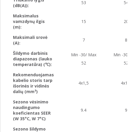
53
54
(dB(A)):
Maksimalus
vamzdynų ilgis
15
20
(m):
Maksimali srovė
7
8
(A):
Šildymo darbinis
Min -30/ Max
Min -30/
diapazonas (lauko
52
52
temperatūra) (℃):
Rekomenduojamas
kabelio storis tarp
4x1,5
4x1,5
išorinės ir vidinės
dalių (mm²)
Sezono vėsinimo
naudingumo
9.4
9
koeficientas SEER
(W 35°C, W 7°C)
Sezono šildymo