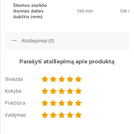
Šilumos siurblio
išorinės dalies
596 mm
596 m
Aukštis (mm):
Atsiliepimai (0)
Parašyti atsiliepimą apie produktą
Išvaizda
Kokybė
Priežiūra
Valdymas