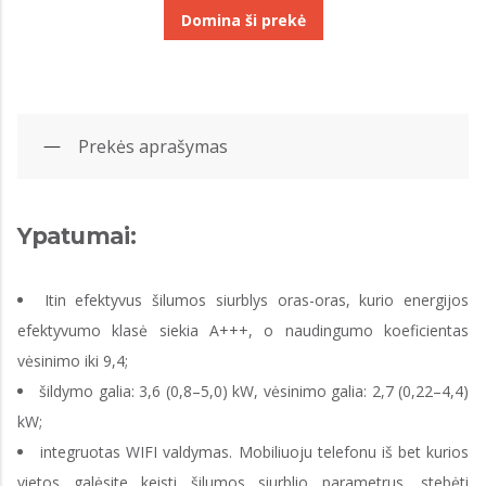
Domina ši prekė
Prekės aprašymas
Ypatumai:
Itin efektyvus šilumos siurblys oras-oras, kurio energijos
efektyvumo klasė siekia A+++, o naudingumo koeficientas
vėsinimo iki 9,4;
šildymo galia: 3,6 (0,8–5,0) kW, vėsinimo galia: 2,7 (0,22–4,4)
kW;
integruotas WIFI valdymas. Mobiliuoju telefonu iš bet kurios
vietos galėsite keisti šilumos siurblio parametrus, stebėti