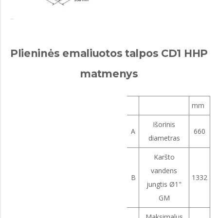
Plieninės emaliuotos talpos CD1 HHP
matmenys
mm
Išorinis
A
660
diametras
Karšto
vandens
B
1332
jungtis Ø1"
GM
Maksimalus