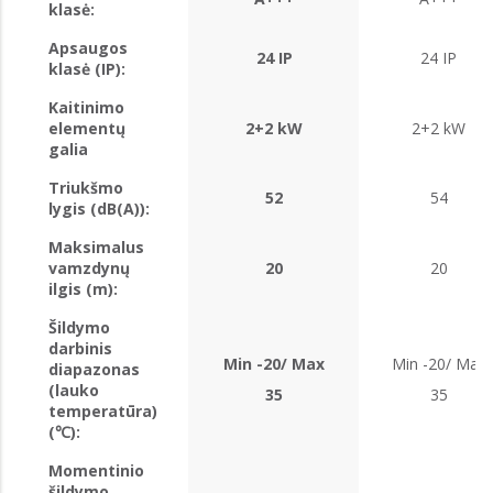
klasė:
Apsaugos
24 IP
24 IP
klasė (IP):
Kaitinimo
elementų
2+2 kW
2+2 kW
galia
Triukšmo
52
54
lygis (dB(A)):
Maksimalus
vamzdynų
20
20
ilgis (m):
Šildymo
darbinis
Min -20/ Max
Min -20/ Max
diapazonas
(lauko
35
35
temperatūra)
(℃):
Momentinio
šildymo