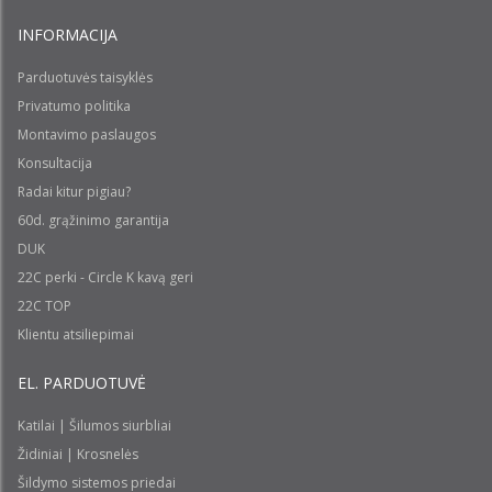
INFORMACIJA
Parduotuvės taisyklės
Privatumo politika
Montavimo paslaugos
Konsultacija
Radai kitur pigiau?
60d. grąžinimo garantija
DUK
22C perki - Circle K kavą geri
22C TOP
Klientu atsiliepimai
EL. PARDUOTUVĖ
Katilai | Šilumos siurbliai
Židiniai | Krosnelės
Šildymo sistemos priedai