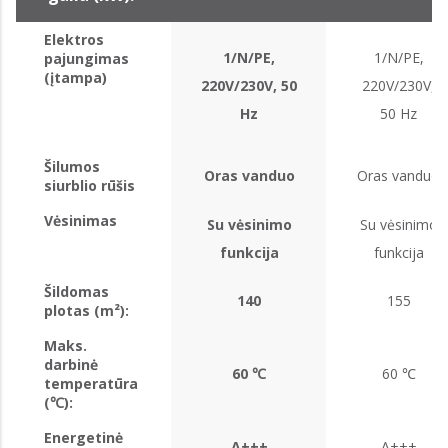
Elektros
1/N/PE,
1/N/PE,
pajungimas
(įtampa)
220V/230V, 50
220V/230V,
Hz
50 Hz
Šilumos
Oras vanduo
Oras vanduo
siurblio rūšis
Vėsinimas
Su vėsinimo
Su vėsinimo
funkcija
funkcija
Šildomas
140
155
plotas (m²):
Maks.
darbinė
60 ℃
60 ℃
temperatūra
(℃):
Energetinė
A+++
A+++