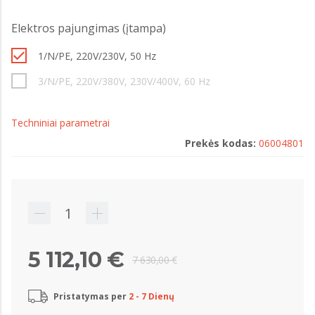
Elektros pajungimas (įtampa)
1/N/PE, 220V/230V, 50 Hz
3/N/PE, 220V/380V, 230V/400V, 60 Hz
Techniniai parametrai
Prekės kodas:
06004801
5 112,10 €
7 630,00 €
Pristatymas per
2 - 7 Dienų