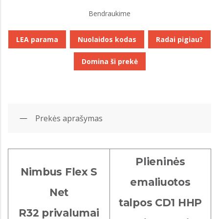
Bendraukime
LEA parama
Nuolaidos kodas
Radai pigiau?
Domina ši prekė
Prekės aprašymas
Plieninės
Nimbus Flex S
emaliuotos
Net
talpos CD1 HHP
R32 privalumai