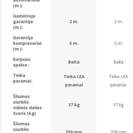
(m.):
Gamintojo
garantija
2 m.
2 m.
(m.):
Garantija
kompresoriui
5 m.
5 m.
(m.):
Korpuso
Balta
Balta
spalva :
Tinka
Tinka LEA
Tinka LEA
paramai:
paramai
paramai
Šilumos
siurblio
37 kg
37 kg
vidinės dalies
Svoris (kg)
Šilumos
siurblio
358 mm
358 mm