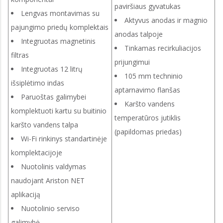
paviršiaus gyvatukas
Lengvas montavimas su
Aktyvus anodas ir magnio
pajungimo priedų komplektais
anodas talpoje
Integruotas magnetinis
Tinkamas recirkuliacijos
filtras
prijungimui
Integruotas 12 litrų
105 mm techninio
išsiplėtimo indas
aptarnavimo flanšas
Paruoštas galimybei
Karšto vandens
komplektuoti kartu su buitinio
temperatūros jutiklis
karšto vandens talpa
(papildomas priedas)
Wi-Fi rinkinys standartinėje
komplektacijoje
Nuotolinis valdymas
naudojant Ariston NET
aplikaciją
Nuotolinio serviso
galimybė