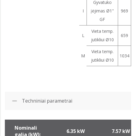
Gyvatuko
I
įėjimas Ø1"
969
GF
Vieta temp.
L
659
jutikliui Ø10
Vieta temp.
M
1034
jutikliui Ø10
Techniniai parametrai
Nominali
6.35 kW
7.57 kW
galia (kW):