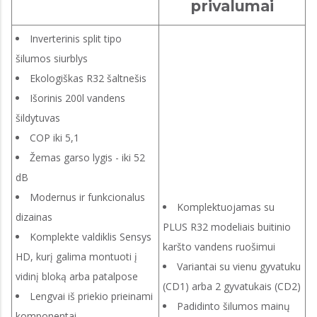
privalumai
Inverterinis split tipo
šilumos siurblys
Ekologiškas R32 šaltnešis
Išorinis 200l vandens
šildytuvas
COP iki 5,1
Žemas garso lygis - iki 52
dB
Modernus ir funkcionalus
Komplektuojamas su
dizainas
PLUS R32 modeliais buitinio
Komplekte valdiklis Sensys
karšto vandens ruošimui
HD, kurį galima montuoti į
Variantai su vienu gyvatuku
vidinį bloką arba patalpose
(CD1) arba 2 gyvatukais (CD2)
Lengvai iš priekio prieinami
Padidinto šilumos mainų
komponentai