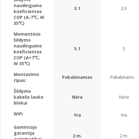
naudingumo
3.1
2.9
koeficientas
COP (A-7℃, W
35℃)
Momentinio
šildymo
naudingumo
5.1
5
koeficientas
COP (A+7℃,
W 35℃)
Montavimo
Pakabinamas
Pakabinamas
tipas:
Šildymo
kabelis lauko
Nėra
Nėra
blokui
WiFi
Yra
Yra
Gamintojo
garantija
2 m.
2 m.
automatikai