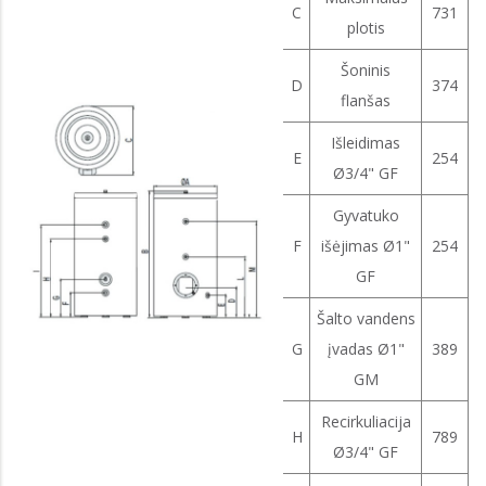
C
731
plotis
Šoninis
D
374
flanšas
Išleidimas
E
254
Ø3/4" GF
Gyvatuko
F
išėjimas Ø1"
254
GF
Šalto vandens
G
įvadas Ø1"
389
GM
Recirkuliacija
H
789
Ø3/4" GF