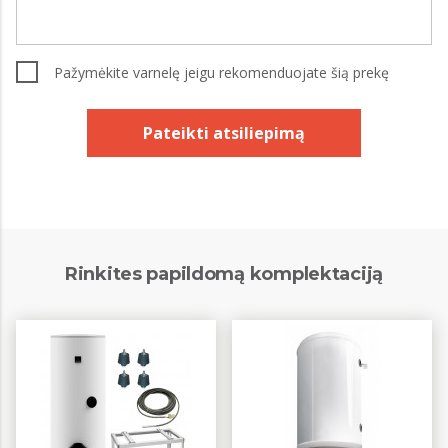
Pažymėkite varnelę jeigu rekomenduojate šią prekę
Pateikti atsiliepimą
Rinkites papildomą komplektaciją