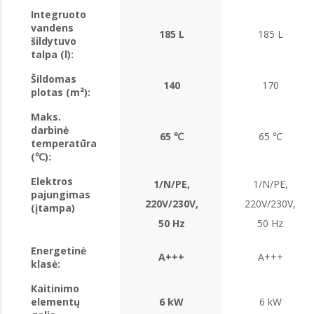
Integruoto
vandens
185 L
185 L
šildytuvo
talpa (l):
Šildomas
140
170
plotas (m²):
Maks.
darbinė
65 ℃
65 ℃
temperatūra
(℃):
Elektros
1/N/PE,
1/N/PE,
pajungimas
220V/230V,
220V/230V,
(įtampa)
50 Hz
50 Hz
Energetinė
A+++
A+++
klasė:
Kaitinimo
elementų
6 kW
6 kW