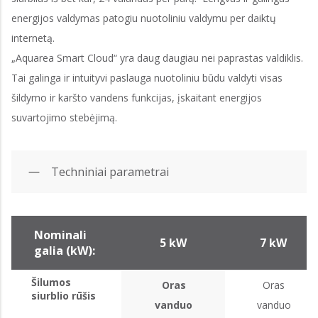
energijos valdymas patogiu nuotoliniu valdymu per daiktų
internetą.
„Aquarea Smart Cloud“ yra daug daugiau nei paprastas valdiklis.
Tai galinga ir intuityvi paslauga nuotoliniu būdu valdyti visas
šildymo ir karšto vandens funkcijas, įskaitant energijos
suvartojimo stebėjimą.
Techniniai parametrai
Nominali
5 kW
7 kW
galia (kW):
Šilumos
Oras
Oras
siurblio rūšis
vanduo
vanduo