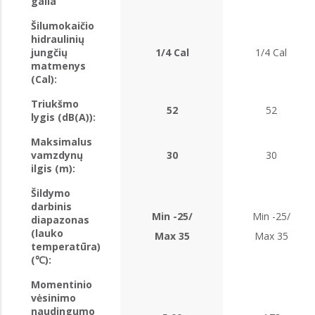
galia
Šilumokaičio
hidraulinių
jungčių
1/4 Cal
1/4 Cal
matmenys
(Cal):
Triukšmo
52
52
lygis (dB(A)):
Maksimalus
vamzdynų
30
30
ilgis (m):
Šildymo
darbinis
Min -25/
Min -25/
diapazonas
(lauko
Max 35
Max 35
temperatūra)
(℃):
Momentinio
vėsinimo
naudingumo