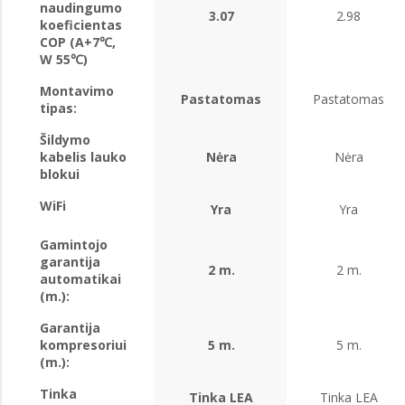
naudingumo
3.07
2.98
koeficientas
COP (A+7℃,
W 55℃)
Montavimo
Pastatomas
Pastatomas
tipas:
Šildymo
kabelis lauko
Nėra
Nėra
blokui
WiFi
Yra
Yra
Gamintojo
garantija
2 m.
2 m.
automatikai
(m.):
Garantija
kompresoriui
5 m.
5 m.
(m.):
Tinka
Tinka LEA
Tinka LEA