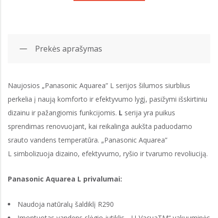
Prekės aprašymas
Naujosios
„Panasonic Aquarea” L serijos šilumos siurblius
perkelia į naują komforto ir efektyvumo lygį, pasižymi išskirtiniu
dizainu ir pažangiomis funkcijomis.
L
serija yra puikus
sprendimas renovuojant, kai reikalinga aukšta paduodamo
srauto vandens temperatūra. „Panasonic Aquarea”
L
simbolizuoja dizaino, efektyvumo, ryšio ir tvarumo revoliuciją.
Panasonic Aquarea L privalumai:
Naudoja natūralų šaldiklį R290
Įmontuotas vandens slėgio jutiklis, „U-VacuaTM“ vakuuminės