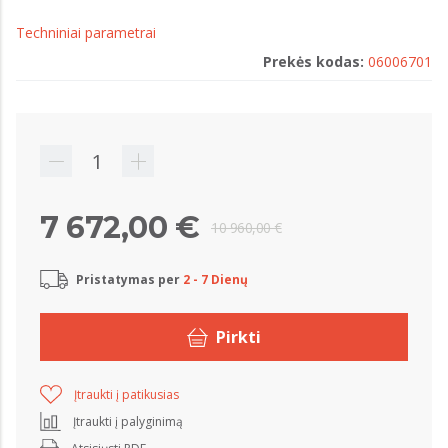
Techniniai parametrai
Prekės kodas:
06006701
7 672,00 €
10 960,00 €
Pristatymas per
2 - 7 Dienų
Pirkti
Įtraukti į patikusias
Įtraukti į palyginimą