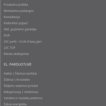
Privatumo politika
Montavimo paslaugos
Konsultacija
Radai kitur pigiau?
60d. grąžinimo garantija
DUK
22C perki - Circle K kavą geri
22C TOP
Klientu atsiliepimai
EL. PARDUOTUVĖ
Katilai | Šilumos siurbliai
Židiniai | Krosnelės
Šildymo sistemos priedai
Rekuperacija | Vėdinimas
Vandens ir nuotekų sistemos
Žalioji energetika