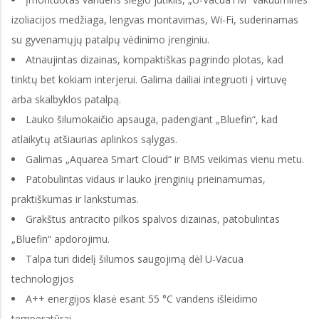
izoliacijos medžiaga, lengvas montavimas, Wi-Fi, suderinamas
su gyvenamųjų patalpų vėdinimo įrenginiu.
Atnaujintas dizainas, kompaktiškas pagrindo plotas, kad
tinktų bet kokiam interjerui. Galima dailiai integruoti į virtuvę
arba skalbyklos patalpą.
Lauko šilumokaičio apsauga, padengiant „Bluefin“, kad
atlaikytų atšiaurias aplinkos sąlygas.
Galimas „Aquarea Smart Cloud“ ir BMS veikimas vienu metu.
Patobulintas vidaus ir lauko įrenginių prieinamumas,
praktiškumas ir lankstumas.
Grakštus antracito pilkos spalvos dizainas, patobulintas
„Bluefin“ apdorojimu.
Talpa turi didelį šilumos saugojimą dėl U-Vacua
technologijos
A++ energijos klasė esant 55 °C vandens išleidimo
temperatūrai