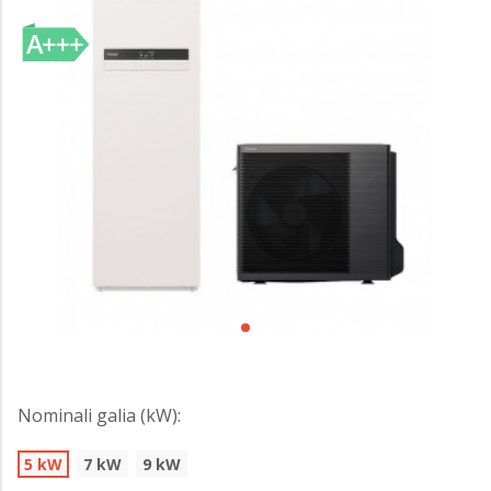
Nominali galia (kW):
5 kW
7 kW
9 kW