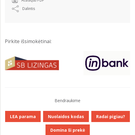
Atsisiųsti PDF
Dalintis
Pirkite išsimokėtinai:
Bendraukime
LEA parama
Nuolaidos kodas
Radai pigiau?
Domina ši prekė