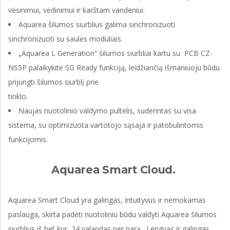
vėsinimui, vėdinimui ir karštam vandeniui.
Aquarea šilumos siurblius galima sinchronizuoti
sinchronizuoti su saulės moduliais.
„Aquarea L Generation“ šilumos siurbliai kartu su PCB CZ-
NS5P palaikykite SG Ready funkciją, leidžiančią išmaniuoju būdu
prijungti šilumos siurblį prie
tinklo.
Naujas nuotolinio valdymo pultelis, suderintas su visa
sistema, su optimizuota vartotojo sąsaja ir patobulintomis
funkcijomis.
Aquarea Smart Cloud.
Aquarea Smart Cloud yra galingas, intuityvus ir nemokamas
paslauga, skirta padėti nuotoliniu būdu valdyti Aquarea šilumos
siurblius iš bet kur, 24 valandas per parą. Lengvas ir galingas